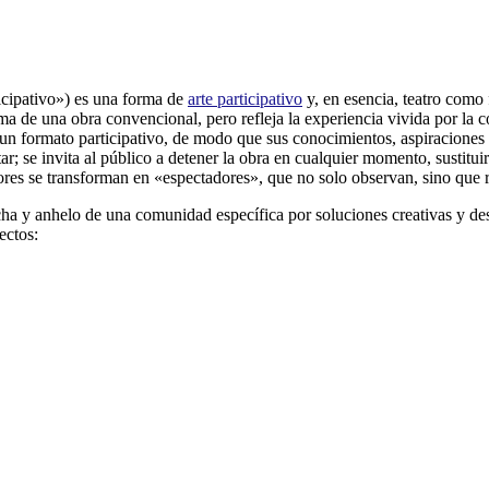
icipativo») es una forma de
arte participativo
y, en esencia, teatro como 
ma de una obra convencional, pero refleja la experiencia vivida por la 
n un formato participativo, de modo que sus conocimientos, aspiraciones
tar; se invita al público a detener la obra en cualquier momento, sustit
ores se transforman en «espectadores», que no solo observan, sino que r
a y anhelo de una comunidad específica por soluciones creativas y desa
ectos: