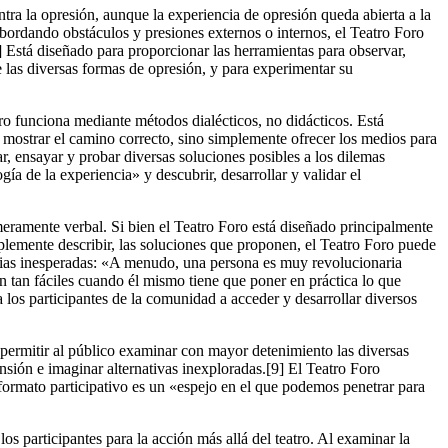
ntra la opresión, aunque la experiencia de opresión queda abierta a la
abordando obstáculos y presiones externos o internos, el Teatro Foro
 Está diseñado para proporcionar las herramientas para observar,
 las diversas formas de opresión, y para experimentar su
ro funciona mediante métodos dialécticos, no didácticos. Está
 mostrar el camino correcto, sino simplemente ofrecer los medios para
r, ensayar y probar diversas soluciones posibles a los dilemas
a de la experiencia» y descubrir, desarrollar y validar el
 meramente verbal. Si bien el Teatro Foro está diseñado principalmente
implemente describir, las soluciones que proponen, el Teatro Foro puede
cias inesperadas: «A menudo, una persona es muy revolucionaria
n tan fáciles cuando él mismo tiene que poner en práctica lo que
los participantes de la comunidad a acceder y desarrollar diversos
 permitir al público examinar con mayor detenimiento las diversas
nsión e imaginar alternativas inexploradas.[9] El Teatro Foro
 formato participativo es un «espejo en el que podemos penetrar para
os participantes para la acción más allá del teatro. Al examinar la