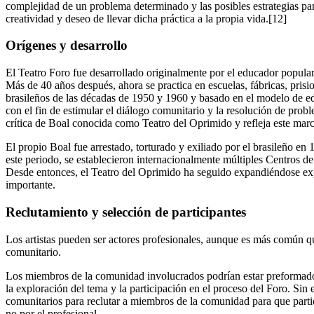
complejidad de un problema determinado y las posibles estrategias par
creatividad y deseo de llevar dicha práctica a la propia vida.[12]
Orígenes y desarrollo
El Teatro Foro fue desarrollado originalmente por el educador popular
Más de 40 años después, ahora se practica en escuelas, fábricas, pri
brasileños de las décadas de 1950 y 1960 y basado en el modelo de edu
con el fin de estimular el diálogo comunitario y la resolución de pr
crítica de Boal conocida como Teatro del Oprimido y refleja este marco
El propio Boal fue arrestado, torturado y exiliado por el brasileño e
este periodo, se establecieron internacionalmente múltiples Centros de
Desde entonces, el Teatro del Oprimido ha seguido expandiéndose ex
importante.
Reclutamiento y selección de participantes
Los artistas pueden ser actores profesionales, aunque es más común qu
comunitario.
Los miembros de la comunidad involucrados podrían estar preformados 
la exploración del tema y la participación en el proceso del Foro. Sin
comunitarios para reclutar a miembros de la comunidad para que partici
no por el profesional.