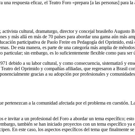
a una respuesta eficaz, el Teatro Foro «prepara [a las personas] para l
, activista cultural, dramaturgo, director y concejal brasileño August
siones y más allá en más de 70 países para abordar una gama aún más amp
cación participativa de Paolo Freire en Pedagogía del Oprimido, está d
oblemas. De esta manera, es parte de una categoría más amplia de método
 particular; sin embargo, es lo suficientemente flexible como para ser 
n 1971 debido a su labor cultural, y como consecuencia, sistematizó y e
 Teatro del Oprimido y compañías afiliadas, que regresaron a Brasil con 
ponencialmente gracias a su adopción por profesionales y comunidades
e pertenezcan a la comunidad afectada por el problema en cuestión. Las
e invitar a un profesional del Foro a abordar un tema específico; esto
 embargo, también se han iniciado proyectos con un tema específico ya en
pen. En este caso, los aspectos específicos del tema que finalmente se 