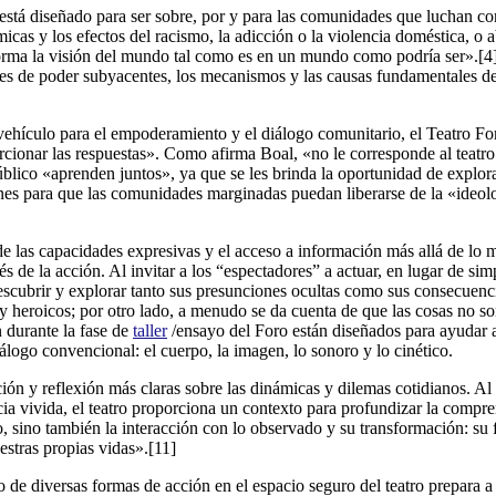
, está diseñado para ser sobre, por y para las comunidades que luchan co
cas y los efectos del racismo, la adicción o la violencia doméstica, o 
forma la visión del mundo tal como es en un mundo como podría ser».[4]
ones de poder subyacentes, los mecanismos y las causas fundamentales de
vehículo para el empoderamiento y el diálogo comunitario, el Teatro Fo
cionar las respuestas». Como afirma Boal, «no le corresponde al teatro
blico «aprenden juntos», ya que se les brinda la oportunidad de explora
es para que las comunidades marginadas puedan liberarse de la «ideologí
 de las capacidades expresivas y el acceso a información más allá de lo
vés de la acción. Al invitar a los “espectadores” a actuar, en lugar de s
escubrir y explorar tanto sus presunciones ocultas como sus consecuen
y heroicos; por otro lado, a menudo se da cuenta de que las cosas no so
n durante la fase de
taller
/ensayo del Foro están diseñados para ayudar a 
logo convencional: el cuerpo, la imagen, lo sonoro y lo cinético.
ción y reflexión más claras sobre las dinámicas y dilemas cotidianos. Al
ia vivida, el teatro proporciona un contexto para profundizar la compre
o, sino también la interacción con lo observado y su transformación: su
stras propias vidas».[11]
o de diversas formas de acción en el espacio seguro del teatro prepara a l