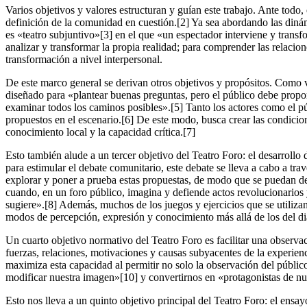
Varios objetivos y valores estructuran y guían este trabajo. Ante todo
definición de la comunidad en cuestión.[2] Ya sea abordando las dinámi
es «teatro subjuntivo»[3] en el que «un espectador interviene y trans
analizar y transformar la propia realidad; para comprender las relaci
transformación a nivel interpersonal.
De este marco general se derivan otros objetivos y propósitos. Como 
diseñado para «plantear buenas preguntas, pero el público debe propor
examinar todos los caminos posibles».[5] Tanto los actores como el pú
propuestos en el escenario.[6] De este modo, busca crear las condicion
conocimiento local y la capacidad crítica.[7]
Esto también alude a un tercer objetivo del Teatro Foro: el desarrollo
para estimular el debate comunitario, este debate se lleva a cabo a tra
explorar y poner a prueba estas propuestas, de modo que se puedan d
cuando, en un foro público, imagina y defiende actos revolucionarios 
sugiere».[8] Además, muchos de los juegos y ejercicios que se utiliza
modos de percepción, expresión y conocimiento más allá de los del diá
Un cuarto objetivo normativo del Teatro Foro es facilitar una observa
fuerzas, relaciones, motivaciones y causas subyacentes de la experienc
maximiza esta capacidad al permitir no solo la observación del públic
modificar nuestra imagen»[10] y convertirnos en «protagonistas de nue
Esto nos lleva a un quinto objetivo principal del Teatro Foro: el ensay