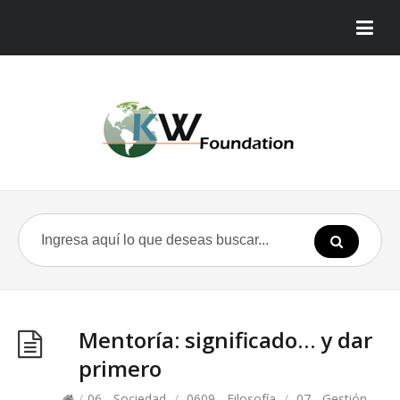
Mentoría: significado… y dar
primero
/
06 - Sociedad
/
0609 - Filosofía
/
07 - Gestión