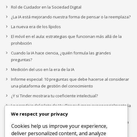
Rol de Cuidador en la Sociedad Digital
¿La IA está mejorando nuestra forma de pensar o la reemplaza?
La nueva era de los lípidos
El móvil en el aula: estrategias que funcionan más allá de la
prohibición
Cuando la IA hace ciencia, ¿quién formula las grandes
preguntas?
Medición del uso en la era de la IA
Informe especial: 10 preguntas que debe hacerse al considerar
una plataforma de gestión del conocimiento
¿Y si Tinder mostrara tu coeficiente intelectual?
La paradoja del piloto de IA: ¿Por qué crece exponencialmente la
complejidad de la IA empresarial?
We respect your privacy
Los organigramas de marketing se crearon para los canales. La
Cookies help us improve your experience,
IA acaba de dejarlos obsoletos.
deliver personalized content, and analyze