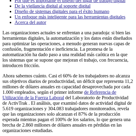
Por qué es importante el diseño del lugar de trabajo digital
De la vigilancia digital al soporte digital
Diseño de sistemas digitales para el éxito humano
Un enfoque más inteligente para las herramientas digitales
Acerca del autor
Las organizaciones actuales se enfrentan a una paradoja: si bien las
herramientas digitales, la automatización y los datos están diseñados
para optimizar las operaciones, a menudo generan nuevas capas de
confusión, fragmentación e ineficiencia. La promesa de la
automatización ha dado paso a una realidad más caótica en la que
los sistemas que se supone que mejoran el trabajo, con frecuencia,
introducen fricción.
Ahora sabemos cuánto. Casi el 60% de los trabajadores no alcanza
sus objetivos diarios de productividad, un déficit que representa 11,2
millones de dólares anuales en capacidad desaprovechada por cada
1.000 empleados, según el primer informe
de Referencia de
Utilización de la Fuerza Laboral
del Laboratorio de Productividad
de ActivTrak . El análisis, que examinó datos de actividad digital de
5.619 organizaciones y 304.083 trabajadores monitoreados, revela
que las organizaciones solo alcanzan el 87% de la producción
esperada mientras pagan el 100% de los salarios, lo que genera una
brecha de 2.860 millones de dólares anuales en pérdidas en las
organizaciones estudiadas.