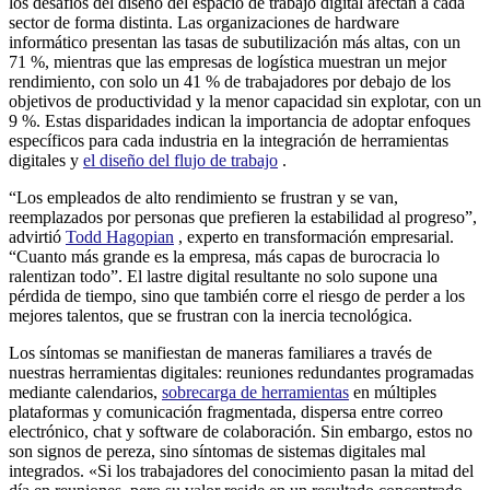
los desafíos del diseño del espacio de trabajo digital afectan a cada
sector de forma distinta. Las organizaciones de hardware
informático presentan las tasas de subutilización más altas, con un
71 %, mientras que las empresas de logística muestran un mejor
rendimiento, con solo un 41 % de trabajadores por debajo de los
objetivos de productividad y la menor capacidad sin explotar, con un
9 %. Estas disparidades indican la importancia de adoptar enfoques
específicos para cada industria en la integración de herramientas
digitales y
el diseño del flujo de trabajo
.
“Los empleados de alto rendimiento se frustran y se van,
reemplazados por personas que prefieren la estabilidad al progreso”,
advirtió
Todd Hagopian
, experto en transformación empresarial.
“Cuanto más grande es la empresa, más capas de burocracia lo
ralentizan todo”. El lastre digital resultante no solo supone una
pérdida de tiempo, sino que también corre el riesgo de perder a los
mejores talentos, que se frustran con la inercia tecnológica.
Los síntomas se manifiestan de maneras familiares a través de
nuestras herramientas digitales: reuniones redundantes programadas
mediante calendarios,
sobrecarga de herramientas
en múltiples
plataformas y comunicación fragmentada, dispersa entre correo
electrónico, chat y software de colaboración. Sin embargo, estos no
son signos de pereza, sino síntomas de sistemas digitales mal
integrados. «Si los trabajadores del conocimiento pasan la mitad del