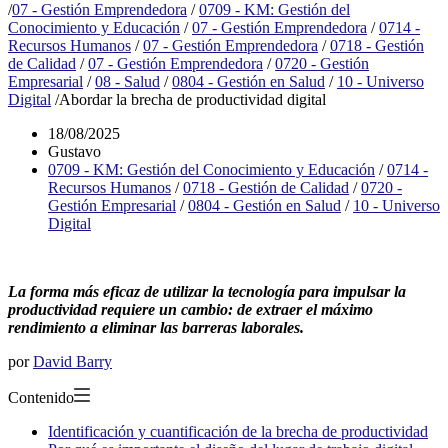
/
07 - Gestión Emprendedora
/
0709 - KM: Gestión del
Conocimiento y Educación
/
07 - Gestión Emprendedora
/
0714 -
Recursos Humanos
/
07 - Gestión Emprendedora
/
0718 - Gestión
de Calidad
/
07 - Gestión Emprendedora
/
0720 - Gestión
Empresarial
/
08 - Salud
/
0804 - Gestión en Salud
/
10 - Universo
Digital
/
Abordar la brecha de productividad digital
18/08/2025
Gustavo
0709 - KM: Gestión del Conocimiento y Educación
/
0714 -
Recursos Humanos
/
0718 - Gestión de Calidad
/
0720 -
Gestión Empresarial
/
0804 - Gestión en Salud
/
10 - Universo
Digital
La forma más eficaz de utilizar la tecnología para impulsar la
productividad requiere un cambio: de extraer el máximo
rendimiento a eliminar las barreras laborales.
por
David Barry
Contenido
Identificación y cuantificación de la brecha de productividad