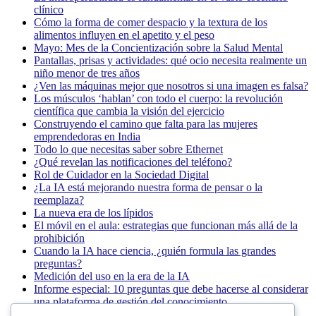
clínico
Cómo la forma de comer despacio y la textura de los
alimentos influyen en el apetito y el peso
Mayo: Mes de la Concientización sobre la Salud Mental
Pantallas, prisas y actividades: qué ocio necesita realmente un
niño menor de tres años
¿Ven las máquinas mejor que nosotros si una imagen es falsa?
Los músculos ‘hablan’ con todo el cuerpo: la revolución
científica que cambia la visión del ejercicio
Construyendo el camino que falta para las mujeres
emprendedoras en India
Todo lo que necesitas saber sobre Ethernet
¿Qué revelan las notificaciones del teléfono?
Rol de Cuidador en la Sociedad Digital
¿La IA está mejorando nuestra forma de pensar o la
reemplaza?
La nueva era de los lípidos
El móvil en el aula: estrategias que funcionan más allá de la
prohibición
Cuando la IA hace ciencia, ¿quién formula las grandes
preguntas?
Medición del uso en la era de la IA
Informe especial: 10 preguntas que debe hacerse al considerar
una plataforma de gestión del conocimiento
¿Y si Tinder mostrara tu coeficiente intelectual?