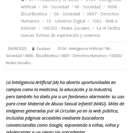
Artificial
/
06 - Sociedad
/
06 - Sociedad
/
0606 -
Ética/Bioética
/
06 - Sociedad
/
0607 - Derechos
Humanos
/
10 - Universo Digital
/
1002 - Web e
Internet
/
100202 - Redes Sociales
/
La IA facilita
nuevas formas de explotación y violencia
26/08/2025
Gustavo
0104 - Inteligencia Artificial
/
06 -
Sociedad
/
0606 - Ética/Bioética
/
0607 - Derechos Humanos
/
100202 -
Redes Sociales
La Inteligencia Artificial (IA) ha abierto oportunidades en
campos como la medicina, la educación y la industria,
pero también ha dado pie a un fenómeno alarmante: su uso
para crear Material de Abuso Sexual Infantil (MASI). Miles de
imágenes generadas por IA circulan ya en la web pública,
incluidas páginas accesibles mediante buscadores
convencionales como Google, exponiendo a niñas, niños y
adolescentes a un riesgo sin precedentes.