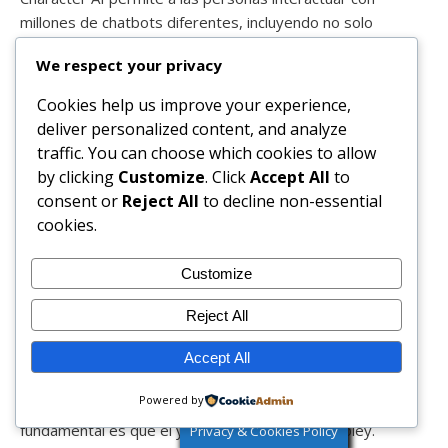
millones de chatbots diferentes, incluyendo no solo
personajes ficticios, sino también réplicas de figuras
We respect your privacy
históricas. (Character AI enfrenta actualmente múltiples
demandas que alegan que sus chatbots incitaban
Cookies help us improve your experience,
comportamientos dañinos, incluido el suicidio, en
deliver personalized content, and analyze
adolescentes). Más allá de los titulares morbosos, el
traffic. You can choose which cookies to allow
ascenso de estos compañeros de IA plantea preguntas
by clicking
Customize
. Click
Accept All
to
fundamentales sobre la naturaleza de las interacciones
consent or
Reject All
to decline non-essential
sociales y cómo despojarlos —literalmente— de su
cookies.
humanidad podría transformar nuestra propia psique y
nuestro crecimiento interpersonal.
Customize
Jeff Pooley, investigador de la Universidad de Pensilvania,
Reject All
cree que la llegada de la IA a las redes sociales podría dar
lugar a interacciones sociales cada vez más artificiales, lo
Accept All
que en última instancia alteraría el desarrollo humano. “En
Powered by
los temas que enseño y que me interesan, la afirmación
fundamental es que el yo es social”, me dijo Pooley.
Privacy & Cookies Policy