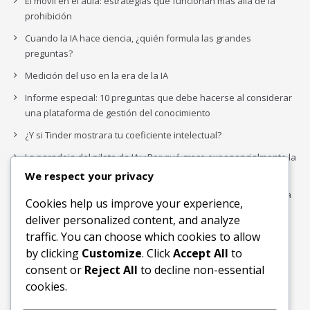
El móvil en el aula: estrategias que funcionan más allá de la
prohibición
Cuando la IA hace ciencia, ¿quién formula las grandes
preguntas?
Medición del uso en la era de la IA
Informe especial: 10 preguntas que debe hacerse al considerar
una plataforma de gestión del conocimiento
¿Y si Tinder mostrara tu coeficiente intelectual?
La paradoja del piloto de IA: ¿Por qué crece exponencialmente la
complejidad de la IA empresarial?
We respect your privacy
Los organigramas de marketing se crearon para los canales. La
Cookies help us improve your experience,
IA acaba de dejarlos obsoletos.
deliver personalized content, and analyze
traffic. You can choose which cookies to allow
by clicking
Customize
. Click
Accept All
to
Buscar
consent or
Reject All
to decline non-essential
Buscar
cookies.