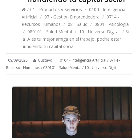
/
01 - Productos y Servicios
/
0104 - Inteligencia
Artificial
/
07 - Gestión Emprendedora
/
0714 -
Recursos Humanos
/
08 - Salud
/
0801 - Psicología
/
080101 - Salud Mental
/
10 - Universo Digital
/
Si
la IA es tu mejor amiga en el trabajo, podría estar
hundiendo tu capital social
09/09/2025
Gustavo
0104 - Inteligencia Artificial
/
0714 -
Recursos Humanos
/
080101 - Salud Mental
/
10 - Universo Digital