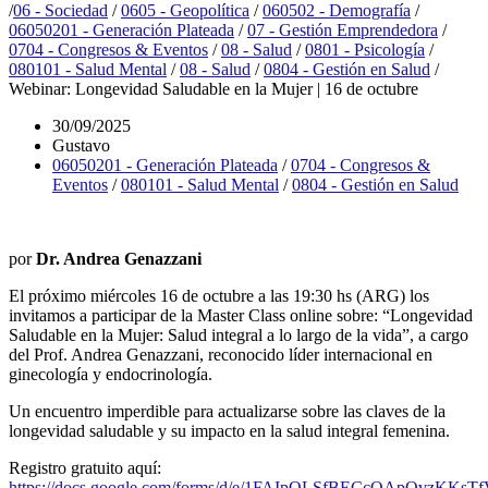
/
06 - Sociedad
/
0605 - Geopolítica
/
060502 - Demografía
/
06050201 - Generación Plateada
/
07 - Gestión Emprendedora
/
0704 - Congresos & Eventos
/
08 - Salud
/
0801 - Psicología
/
080101 - Salud Mental
/
08 - Salud
/
0804 - Gestión en Salud
/
Webinar: Longevidad Saludable en la Mujer | 16 de octubre
30/09/2025
Gustavo
06050201 - Generación Plateada
/
0704 - Congresos &
Eventos
/
080101 - Salud Mental
/
0804 - Gestión en Salud
por
Dr. Andrea Genazzani
El próximo miércoles 16 de octubre a las 19:30 hs (ARG) los
invitamos a participar de la Master Class online sobre: “Longevidad
Saludable en la Mujer: Salud integral a lo largo de la vida”, a cargo
del Prof. Andrea Genazzani, reconocido líder internacional en
ginecología y endocrinología.
Un encuentro imperdible para actualizarse sobre las claves de la
longevidad saludable y su impacto en la salud integral femenina.
Registro gratuito aquí:
https://docs.google.com/forms/d/e/1FAIpQLSfBECcOApOvzK