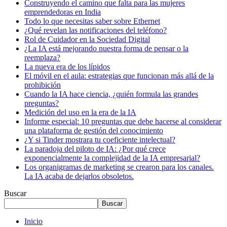
Construyendo el camino que falta para las mujeres
emprendedoras en India
Todo lo que necesitas saber sobre Ethernet
¿Qué revelan las notificaciones del teléfono?
Rol de Cuidador en la Sociedad Digital
¿La IA está mejorando nuestra forma de pensar o la
reemplaza?
La nueva era de los lípidos
El móvil en el aula: estrategias que funcionan más allá de la
prohibición
Cuando la IA hace ciencia, ¿quién formula las grandes
preguntas?
Medición del uso en la era de la IA
Informe especial: 10 preguntas que debe hacerse al considerar
una plataforma de gestión del conocimiento
¿Y si Tinder mostrara tu coeficiente intelectual?
La paradoja del piloto de IA: ¿Por qué crece
exponencialmente la complejidad de la IA empresarial?
Los organigramas de marketing se crearon para los canales.
La IA acaba de dejarlos obsoletos.
Buscar
Buscar
Inicio