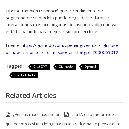
OpenAI también reconoció que el rendimiento de
seguridad de su modelo puede degradarse durante
interacciones más prolongadas del usuario y dijo que ya
está trabajando para mejorar sus protecciones.
Fuente:
https://gizmodo.com/openai-gives-us-a-glimpse-
of-how-it-monitors-for-misuse-on-chatgpt-2000669012
Tagged:
ChatGPT
Gizmodo
OpenAI
Uso Indebido
Related Articles
¿Ven las máquinas mejor
¿La IA está mejorando
que nosotros si una imagen es
nuestra forma de pensar o la