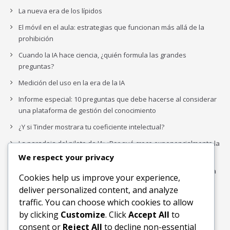
La nueva era de los lípidos
El móvil en el aula: estrategias que funcionan más allá de la
prohibición
Cuando la IA hace ciencia, ¿quién formula las grandes
preguntas?
Medición del uso en la era de la IA
Informe especial: 10 preguntas que debe hacerse al considerar
una plataforma de gestión del conocimiento
¿Y si Tinder mostrara tu coeficiente intelectual?
La paradoja del piloto de IA: ¿Por qué crece exponencialmente la
complejidad de la IA empresarial?
We respect your privacy
Los organigramas de marketing se crearon para los canales. La
Cookies help us improve your experience,
IA acaba de dejarlos obsoletos.
deliver personalized content, and analyze
traffic. You can choose which cookies to allow
by clicking
Customize
. Click
Accept All
to
Buscar
consent or
Reject All
to decline non-essential
Buscar