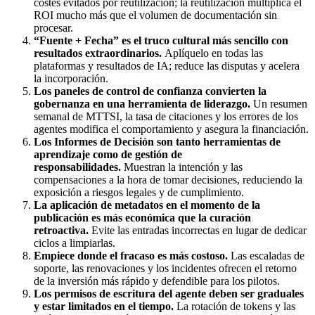
costes evitados por reutilización; la reutilización multiplica el
ROI mucho más que el volumen de documentación sin
procesar.
“Fuente + Fecha” es el truco cultural más sencillo con
resultados extraordinarios.
Aplíquelo en todas las
plataformas y resultados de IA; reduce las disputas y acelera
la incorporación.
Los paneles de control de confianza convierten la
gobernanza en una herramienta de liderazgo.
Un resumen
semanal de MTTSI, la tasa de citaciones y los errores de los
agentes modifica el comportamiento y asegura la financiación.
Los Informes de Decisión son tanto herramientas de
aprendizaje como de gestión de
responsabilidades.
Muestran la intención y las
compensaciones a la hora de tomar decisiones, reduciendo la
exposición a riesgos legales y de cumplimiento.
La aplicación de metadatos en el momento de la
publicación es más económica que la curación
retroactiva.
Evite las entradas incorrectas en lugar de dedicar
ciclos a limpiarlas.
Empiece donde el fracaso es más costoso.
Las escaladas de
soporte, las renovaciones y los incidentes ofrecen el retorno
de la inversión más rápido y defendible para los pilotos.
Los permisos de escritura del agente deben ser graduales
y estar limitados en el tiempo.
La rotación de tokens y las