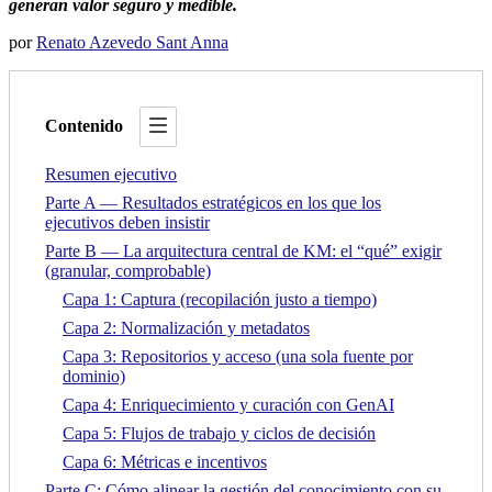
generan valor seguro y medible.
por
Renato Azevedo Sant Anna
Contenido
Resumen ejecutivo
Parte A — Resultados estratégicos en los que los
ejecutivos deben insistir
Parte B — La arquitectura central de KM: el “qué” exigir
(granular, comprobable)
Capa 1: Captura (recopilación justo a tiempo)
Capa 2: Normalización y metadatos
Capa 3: Repositorios y acceso (una sola fuente por
dominio)
Capa 4: Enriquecimiento y curación con GenAI
Capa 5: Flujos de trabajo y ciclos de decisión
Capa 6: Métricas e incentivos
Parte C: Cómo alinear la gestión del conocimiento con su