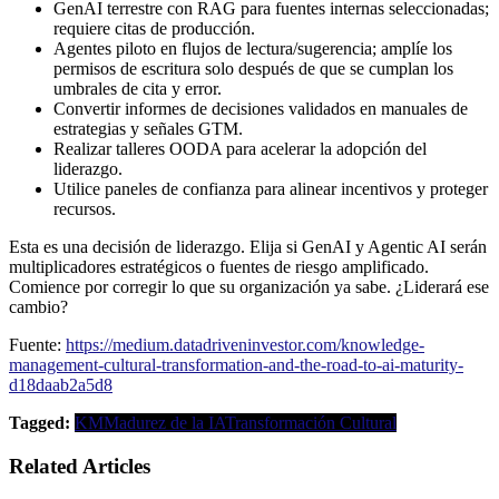
GenAI terrestre con RAG para fuentes internas seleccionadas;
requiere citas de producción.
Agentes piloto en flujos de lectura/sugerencia; amplíe los
permisos de escritura solo después de que se cumplan los
umbrales de cita y error.
Convertir informes de decisiones validados en manuales de
estrategias y señales GTM.
Realizar talleres OODA para acelerar la adopción del
liderazgo.
Utilice paneles de confianza para alinear incentivos y proteger
recursos.
Esta es una decisión de liderazgo. Elija si GenAI y Agentic AI serán
multiplicadores estratégicos o fuentes de riesgo amplificado.
Comience por corregir lo que su organización ya sabe. ¿Liderará ese
cambio?
Fuente:
https://medium.datadriveninvestor.com/knowledge-
management-cultural-transformation-and-the-road-to-ai-maturity-
d18daab2a5d8
Tagged:
KM
Madurez de la IA
Transformación Cultural
Related Articles