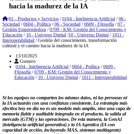
hacia la madurez de la IA
/
01 - Productos y Servicios
/
0104 - Inteligencia Artificial
/
06 -
Sociedad
/
0604 - Política
/
06 - Sociedad
/
0609 - Filosofía
/
07 -
Gestión Emprendedora
/
0709 - KM: Gestión del Conocimiento y
Educación
/
10 - Universo Digital
/
10 - Universo Digital
/
1011 -
Interoperabilidad
/
Gestión del conocimiento, transformación
cultural y el camino hacia la madurez de la IA
13/10/2025
Gustavo
0104 - Inteligencia Artificial
/
0604 - Política
/
0609 -
Filosofía
/
0709 - KM: Gestión del Conocimiento y
Educación
/
10 - Universo Digital
/
1011 - Interoperabilidad
Si los equipos no comparten los mismos datos, ni las personas ni
la IA actuarán con una confianza consistente. La estrategia más
efectiva hoy en día no es un modelo más amplio, sino una capa de
memoria fiable y auditable integrada en el producto, la salida al
mercado (GTM) y las operaciones. De esta manera, la GenAI
(inteligencia artificial generativa) y la IA Agentica (IA con
capacidad de acción, incluyendo MAS, sistemas multiagente)