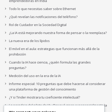
emprendedoras en India
Todo lo que necesitas saber sobre Ethernet
¿Qué revelan las notificaciones del teléfono?
Rol de Cuidador en la Sociedad Digital
¿La IA está mejorando nuestra forma de pensar o la reemplaza?
La nueva era de los lípidos
El móvil en el aula: estrategias que funcionan más allá de la
prohibición
Cuando la IA hace ciencia, ¿quién formula las grandes
preguntas?
Medición del uso en la era de la IA
Informe especial: 10 preguntas que debe hacerse al considerar
una plataforma de gestión del conocimiento
¿Y si Tinder mostrara tu coeficiente intelectual?
La paradoja del piloto de IA: ¿Por qué crece exponencialmente la
complejidad de la IA empresarial?
We respect your privacy