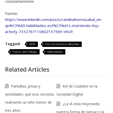
constantemente.
Fuente:
https://www.linkedin.com/posts/catalinahormazabal_en-
qu%C3%A9-habilidades-est%C3%A1s-invirtiendo-hoy-
activity-7332767110802157569-VKvf/
Tagged:
2030
Foro Económico Mundial
Futuro del trabajo
Habilidades
Related Articles
Pantallas, prisas y
Rol de Cuidador en la
actividades: qué ocio necesita
Sociedad Digital
realmente un niño menor de
¿La IA está mejorando
tres años
nuestra forma de pensar o la