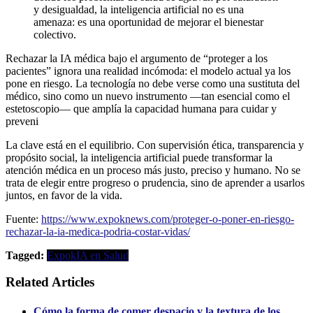
y desigualdad, la inteligencia artificial no es una
amenaza: es una oportunidad de mejorar el bienestar
colectivo.
Rechazar la IA médica bajo el argumento de “proteger a los
pacientes” ignora una realidad incómoda: el modelo actual ya los
pone en riesgo. La tecnología no debe verse como una sustituta del
médico, sino como un nuevo instrumento —tan esencial como el
estetoscopio— que amplía la capacidad humana para cuidar y
preveni
La clave está en el equilibrio. Con supervisión ética, transparencia y
propósito social, la inteligencia artificial puede transformar la
atención médica en un proceso más justo, preciso y humano. No se
trata de elegir entre progreso o prudencia, sino de aprender a usarlos
juntos, en favor de la vida.
Fuente:
https://www.expoknews.com/proteger-o-poner-en-riesgo-
rechazar-la-ia-medica-podria-costar-vidas/
Tagged:
Expok
IA en Salud
Related Articles
Cómo la forma de comer despacio y la textura de los