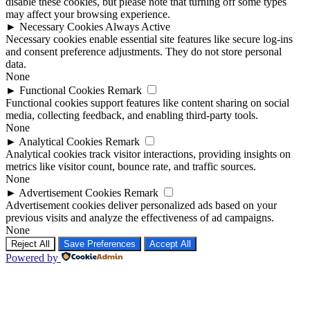
disable these cookies, but please note that turning off some types
may affect your browsing experience.
►
Necessary Cookies
Always Active
Necessary cookies enable essential site features like secure log-ins
and consent preference adjustments. They do not store personal
data.
None
►
Functional Cookies
Remark
Functional cookies support features like content sharing on social
media, collecting feedback, and enabling third-party tools.
None
►
Analytical Cookies
Remark
Analytical cookies track visitor interactions, providing insights on
metrics like visitor count, bounce rate, and traffic sources.
None
►
Advertisement Cookies
Remark
Advertisement cookies deliver personalized ads based on your
previous visits and analyze the effectiveness of ad campaigns.
None
Reject All
Save Preferences
Accept All
Powered by