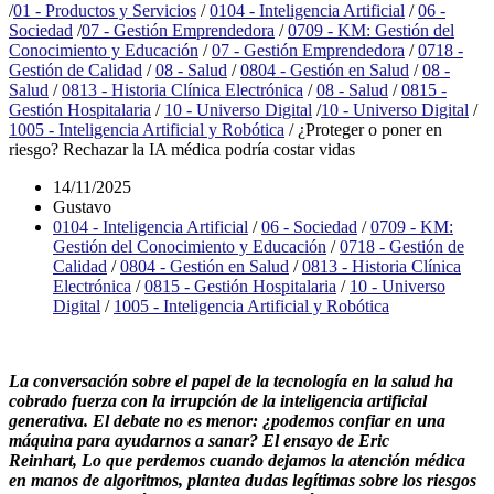
/
01 - Productos y Servicios
/
0104 - Inteligencia Artificial
/
06 -
Sociedad
/
07 - Gestión Emprendedora
/
0709 - KM: Gestión del
Conocimiento y Educación
/
07 - Gestión Emprendedora
/
0718 -
Gestión de Calidad
/
08 - Salud
/
0804 - Gestión en Salud
/
08 -
Salud
/
0813 - Historia Clínica Electrónica
/
08 - Salud
/
0815 -
Gestión Hospitalaria
/
10 - Universo Digital
/
10 - Universo Digital
/
1005 - Inteligencia Artificial y Robótica
/
¿Proteger o poner en
riesgo? Rechazar la IA médica podría costar vidas
14/11/2025
Gustavo
0104 - Inteligencia Artificial
/
06 - Sociedad
/
0709 - KM:
Gestión del Conocimiento y Educación
/
0718 - Gestión de
Calidad
/
0804 - Gestión en Salud
/
0813 - Historia Clínica
Electrónica
/
0815 - Gestión Hospitalaria
/
10 - Universo
Digital
/
1005 - Inteligencia Artificial y Robótica
La conversación sobre el papel de la tecnología en la salud ha
cobrado fuerza con la irrupción de la inteligencia artificial
generativa. El debate no es menor: ¿podemos confiar en una
máquina para ayudarnos a sanar? El ensayo de Eric
Reinhart, Lo que perdemos cuando dejamos la atención médica
en manos de algoritmos, plantea dudas legítimas sobre los riesgos