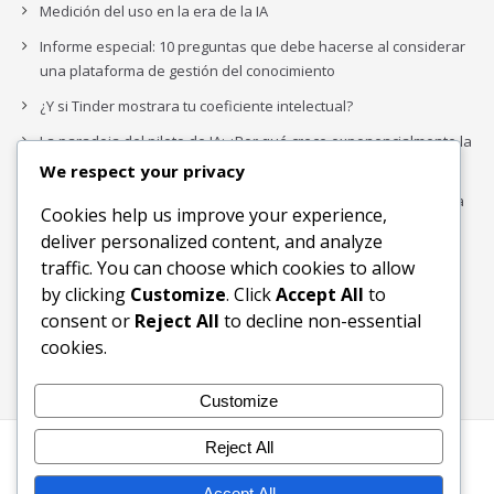
Medición del uso en la era de la IA
Informe especial: 10 preguntas que debe hacerse al considerar
una plataforma de gestión del conocimiento
¿Y si Tinder mostrara tu coeficiente intelectual?
La paradoja del piloto de IA: ¿Por qué crece exponencialmente la
complejidad de la IA empresarial?
We respect your privacy
Los organigramas de marketing se crearon para los canales. La
Cookies help us improve your experience,
IA acaba de dejarlos obsoletos.
deliver personalized content, and analyze
traffic. You can choose which cookies to allow
by clicking
Customize
. Click
Accept All
to
Buscar
consent or
Reject All
to decline non-essential
Buscar
cookies.
Customize
Reject All
Inicio
Blog
Bloques Temáticos
Productos & Servicios
Contactos
Acerca de
Accept All