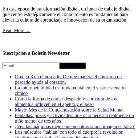
En esta época de transformación digital, un lugar de trabajo digital
que centre estratégicamente el conocimiento es fundamental para
elevar la cultura de aprendizaje e innovación de su organización.
Read More
→
Suscripción a Boletín Newsletter
Omega-3 en el pescado: De qué manera el consumo de
pescado ayuda al corazón.
La interoperabilidad es fundamental en el vasto escenario
clínico
Cómo la forma de comer despacio y la textura de los
alimentos influyen en el apetito y el peso
Mayo: Mes de la Concientización sobre la Salud Mental
Pantallas, prisas y actividades: qué ocio necesita realmente un
niño menor de tres años
¿Ven las máquinas mejor que nosotros si una imagen es falsa?
Los músculos ‘hablan’ con todo el cuerpo: la revolución
científica que cambia la visión del ejercicio