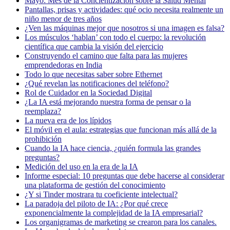
Mayo: Mes de la Concientización sobre la Salud Mental
Pantallas, prisas y actividades: qué ocio necesita realmente un
niño menor de tres años
¿Ven las máquinas mejor que nosotros si una imagen es falsa?
Los músculos ‘hablan’ con todo el cuerpo: la revolución
científica que cambia la visión del ejercicio
Construyendo el camino que falta para las mujeres
emprendedoras en India
Todo lo que necesitas saber sobre Ethernet
¿Qué revelan las notificaciones del teléfono?
Rol de Cuidador en la Sociedad Digital
¿La IA está mejorando nuestra forma de pensar o la
reemplaza?
La nueva era de los lípidos
El móvil en el aula: estrategias que funcionan más allá de la
prohibición
Cuando la IA hace ciencia, ¿quién formula las grandes
preguntas?
Medición del uso en la era de la IA
Informe especial: 10 preguntas que debe hacerse al considerar
una plataforma de gestión del conocimiento
¿Y si Tinder mostrara tu coeficiente intelectual?
La paradoja del piloto de IA: ¿Por qué crece
exponencialmente la complejidad de la IA empresarial?
Los organigramas de marketing se crearon para los canales.