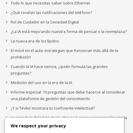
Todo lo que necesitas saber sobre Ethernet
¿Qué revelan las notificaciones del teléfono?
Rol de Cuidador en la Sociedad Digital
¿La IA está mejorando nuestra forma de pensar o la reemplaza?
La nueva era de los lípidos
El móvil en el aula: estrategias que funcionan más allá de la
prohibición
Cuando la IA hace ciencia, ¿quién formula las grandes
preguntas?
Medición del uso en la era de la IA
Informe especial: 10 preguntas que debe hacerse al considerar
una plataforma de gestión del conocimiento
¿Y si Tinder mostrara tu coeficiente intelectual?
La paradoja del piloto de IA: ¿Por qué crece exponencialmente la
complejidad de la IA empresarial?
We respect your privacy