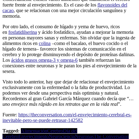
fuerte frente al envejecimiento. Es el caso de los
flavonoides del
cacao
, que se relacionan con una mejor circulación sanguínea y
memoria.
Por otro lado, el consumo de hígado y yema de huevo, ricos
en
fosfatidilserina
y ácido fosfatídico, ayudan a mejorar la memoria
en personas mayores sanas y enfermas. Sin olvidar que la ingesta de
alimentos ricos en
colina
–como el bacalao, el huevo cocido o el
hígado de ternera– favorece los sistemas de comunicación en el
cerebro y lo protege disminuyendo el depósito de proteínas dañinas.
Los
ácidos grasos omega-3 y omega-6
también refuerzan las
conexiones entre neuronas y le paran los pies al envejecimiento de la
sesera.
Visto todo lo anterior, hay que dejar de relacionar el envejecimiento
exclusivamente con la enfermedad o la falta de productividad. Lo
podemos ver desde una perspectiva más optimista y natural.
Recordemos al gran Gabriel García Márquez cuando decía que “
…
uno envejece más rápido en los retratos que en la vida real
”.
Fuente:
https://theconversation.com/el-envejecimiento-cerebral-es-
inevitable-pero-se-puede-retrasar-142582
Tagged:
Alimentación
Cerebro
Día del
Cerebro
Envejecimiento
Neurociencia
Neuronas
The Conversation