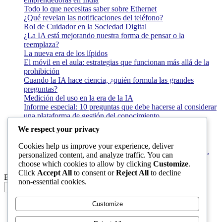
Todo lo que necesitas saber sobre Ethernet
¿Qué revelan las notificaciones del teléfono?
Rol de Cuidador en la Sociedad Digital
¿La IA está mejorando nuestra forma de pensar o la
reemplaza?
La nueva era de los lípidos
El móvil en el aula: estrategias que funcionan más allá de la
prohibición
Cuando la IA hace ciencia, ¿quién formula las grandes
preguntas?
Medición del uso en la era de la IA
Informe especial: 10 preguntas que debe hacerse al considerar
una plataforma de gestión del conocimiento
¿Y si Tinder mostrara tu coeficiente intelectual?
We respect your privacy
La paradoja del piloto de IA: ¿Por qué crece
exponencialmente la complejidad de la IA empresarial?
Cookies help us improve your experience, deliver
Los organigramas de marketing se crearon para los canales.
personalized content, and analyze traffic. You can
La IA acaba de dejarlos obsoletos.
choose which cookies to allow by clicking
Customize
.
Click
Accept All
to consent or
Reject All
to decline
Buscar
non-essential cookies.
Buscar
Customize
Inicio
Blog