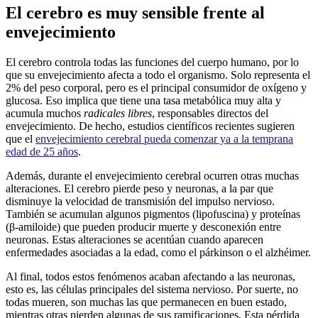
El cerebro es muy sensible frente al
envejecimiento
El cerebro controla todas las funciones del cuerpo humano, por lo
que su envejecimiento afecta a todo el organismo. Solo representa el
2% del peso corporal, pero es el principal consumidor de oxígeno y
glucosa. Eso implica que tiene una tasa metabólica muy alta y
acumula muchos
radicales libres
, responsables directos del
envejecimiento. De hecho, estudios científicos recientes sugieren
que el
envejecimiento cerebral pueda comenzar ya a la temprana
edad de 25 años
.
Además, durante el envejecimiento cerebral ocurren otras muchas
alteraciones. El cerebro pierde peso y neuronas, a la par que
disminuye la velocidad de transmisión del impulso nervioso.
También se acumulan algunos pigmentos (lipofuscina) y proteínas
(β-amiloide) que pueden producir muerte y desconexión entre
neuronas. Estas alteraciones se acentúan cuando aparecen
enfermedades asociadas a la edad, como el párkinson o el alzhéimer.
Al final, todos estos fenómenos acaban afectando a las neuronas,
esto es, las células principales del sistema nervioso. Por suerte, no
todas mueren, son muchas las que permanecen en buen estado,
mientras otras pierden algunas de sus ramificaciones. Esta pérdida