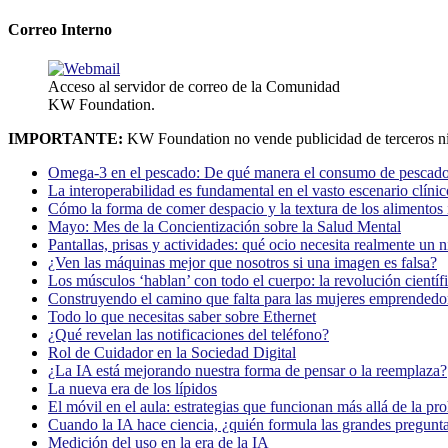
Correo Interno
Acceso al servidor de correo de la Comunidad
KW Foundation.
IMPORTANTE:
KW Foundation no vende publicidad de terceros ni
Omega-3 en el pescado: De qué manera el consumo de pescado
La interoperabilidad es fundamental en el vasto escenario clínic
Cómo la forma de comer despacio y la textura de los alimentos i
Mayo: Mes de la Concientización sobre la Salud Mental
Pantallas, prisas y actividades: qué ocio necesita realmente un 
¿Ven las máquinas mejor que nosotros si una imagen es falsa?
Los músculos ‘hablan’ con todo el cuerpo: la revolución científi
Construyendo el camino que falta para las mujeres emprendedor
Todo lo que necesitas saber sobre Ethernet
¿Qué revelan las notificaciones del teléfono?
Rol de Cuidador en la Sociedad Digital
¿La IA está mejorando nuestra forma de pensar o la reemplaza?
La nueva era de los lípidos
El móvil en el aula: estrategias que funcionan más allá de la pr
Cuando la IA hace ciencia, ¿quién formula las grandes pregunt
Medición del uso en la era de la IA