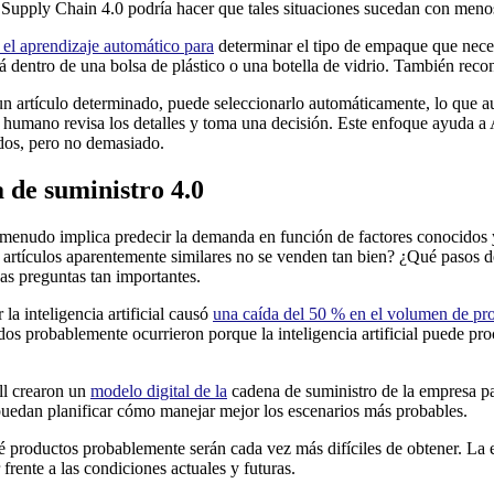
 Supply Chain 4.0 podría hacer que tales situaciones sucedan con meno
 el aprendizaje automático para
determinar el tipo de empaque que necesi
á dentro de una bolsa de plástico o una botella de vidrio. También reco
un artículo determinado, puede seleccionarlo automáticamente, lo que a
er humano revisa los detalles y toma una decisión. Este enfoque ayuda a
idos, pero no demasiado.
 de suministro 4.0
 menudo implica predecir la demanda en función de factores conocidos 
artículos aparentemente similares no se venden tan bien? ¿Qué pasos de
as preguntas tan importantes.
a inteligencia artificial causó
una caída del 50 % en el volumen de pr
ados probablemente ocurrieron porque la inteligencia artificial puede pr
ll crearon un
modelo digital de la
cadena de suministro de la empresa par
 puedan planificar cómo manejar mejor los escenarios más probables.
ué productos probablemente serán cada vez más difíciles de obtener. L
frente a las condiciones actuales y futuras.