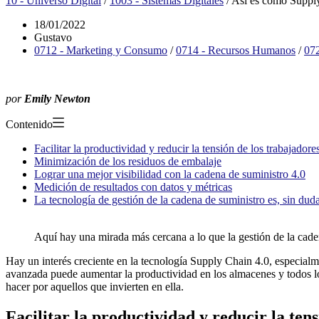
10 - Universo Digital
/
1003 - Sistemas Digitales
/
Así es como Supply 
18/01/2022
Gustavo
0712 - Marketing y Consumo
/
0714 - Recursos Humanos
/
072
por
Emily Newton
Contenido
Facilitar la productividad y reducir la tensión de los trabajadore
Minimización de los residuos de embalaje
Lograr una mejor visibilidad con la cadena de suministro 4.0
Medición de resultados con datos y métricas
La tecnología de gestión de la cadena de suministro es, sin duda
Aquí hay una mirada más cercana a lo que la gestión de la caden
Hay un interés creciente en la tecnología Supply Chain 4.0, especialmen
avanzada puede aumentar la productividad en los almacenes y todos lo
hacer por aquellos que invierten en ella.
Facilitar la productividad y reducir la ten