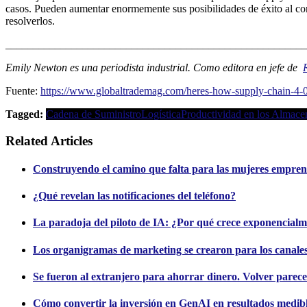
casos. Pueden aumentar enormemente sus posibilidades de éxito al co
resolverlos.
_______________________________________________________
Emily Newton es una periodista industrial. Como editora en jefe de
Fuente:
https://www.globaltrademag.com/heres-how-supply-chain-4-0-
Tagged:
Cadena de Suministro
Logística
Productividad en los Almace
Related Articles
Construyendo el camino que falta para las mujeres empren
¿Qué revelan las notificaciones del teléfono?
La paradoja del piloto de IA: ¿Por qué crece exponencialm
Los organigramas de marketing se crearon para los canales.
Se fueron al extranjero para ahorrar dinero. Volver parece
Cómo convertir la inversión en GenAI en resultados medib