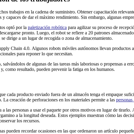
chos trabajos en la cadena de suministro. Obtener capacitación relevante
ones y capaces de dar el máximo rendimiento. Sin embargo, algunas empr
tos optó por la
paletización robótica
para agilizar su proceso de recepc
descargarse pronto. Luego, el robot se refiere a 20 patrones almacenad
a se dirige a un lugar de recogida o zona de almacenamiento.
upply Chain 4.0. Algunos robots móviles autónomos llevan productos a 
cionales para reponer lo que necesitan.
o, salvándolos de algunas de las tareas más laboriosas o propensas a err
y, como resultado, pueden prevenir la fatiga en los humanos.
que cada producto enviado fuera de un almacén tenga el empaque suficie
. La creación de perforaciones en los materiales permite a las
personas 
 a las personas a usar el paquete por otros motivos en lugar de tirarlo
pergamino a la longitud deseada. Estos ejemplos muestran cómo las decis
onservar los recursos.
as pueden recordar ocasiones en las que ordenaron un artículo pequeño