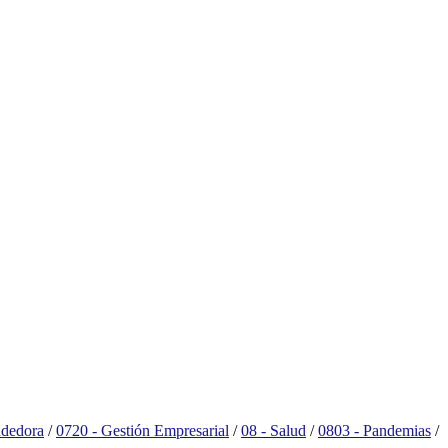
ndedora
/
0720 - Gestión Empresarial
/
08 - Salud
/
0803 - Pandemias
/