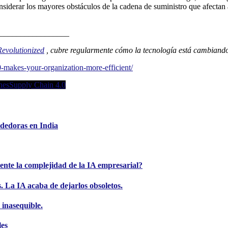
nsiderar los mayores obstáculos de la cadena de suministro que afecta
_________________
Revolutionized
, cubre regularmente cómo la tecnología está cambiando 
makes-your-organization-more-efficient/
nes
Supply Chain 4.0
dedoras en India
ente la complejidad de la IA empresarial?
 La IA acaba de dejarlos obsoletos.
 inasequible.
les