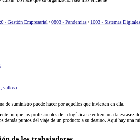
Chain 4.0 hace que su organización sea más eficiente
0 - Gestión Empresarial
/
0803 - Pandemias
/
1003 - Sistemas Digitale
s
, valiosa
a de suministro puede hacer por aquellos que invierten en ella.
te porque los profesionales de la logística se enfrentan a la escasez de 
s demás puntos del viaje de un producto a su destino. Aquí hay una mi
sión de los trabajadores