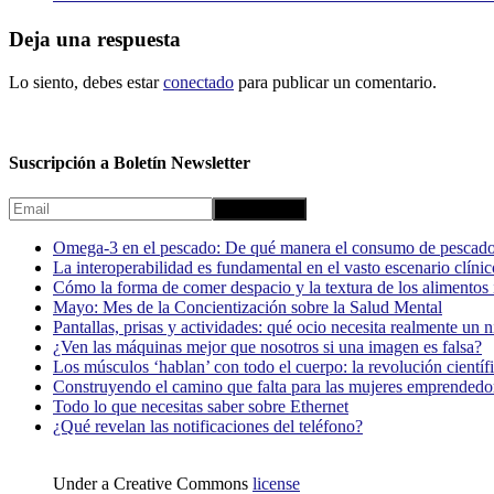
Deja una respuesta
Lo siento, debes estar
conectado
para publicar un comentario.
Suscripción a Boletín Newsletter
Omega-3 en el pescado: De qué manera el consumo de pescado
La interoperabilidad es fundamental en el vasto escenario clínic
Cómo la forma de comer despacio y la textura de los alimentos i
Mayo: Mes de la Concientización sobre la Salud Mental
Pantallas, prisas y actividades: qué ocio necesita realmente un 
¿Ven las máquinas mejor que nosotros si una imagen es falsa?
Los músculos ‘hablan’ con todo el cuerpo: la revolución científi
Construyendo el camino que falta para las mujeres emprendedor
Todo lo que necesitas saber sobre Ethernet
¿Qué revelan las notificaciones del teléfono?
Under a Creative Commons
license