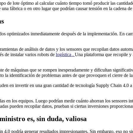
empo de lote óptimo al calcular cuánto tiempo tomó producir las cantid
e una fábrica o en otro lugar que podrían causar tensión en la cadena de
as
dos optimizados inmediatamente después de la implementación. En camb
amientas de análisis de datos y los sensores que recopilan datos automá
 de instalar varios robots de
logística .
Una plataforma que recopile y a
e de máquinas que se rompen inesperadamente y dificultan significativa
to la identificación de problemas antes de que provoquen el cierre de la
n en invertir en una gran cantidad de tecnología Supply Chain 4.0 a la 
as en los equipos. Luego podrían medir cuánto ahorran los sensores inte
das pueden recopilar datos, prueban si ciertas inversiones proporcionaro
ministro es, sin duda, valiosa
4.0 podría generar resultados impresionantes. Sin embargo, eso no sign