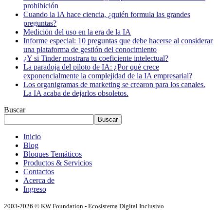
prohibición
Cuando la IA hace ciencia, ¿quién formula las grandes
preguntas?
Medición del uso en la era de la IA
Informe especial: 10 preguntas que debe hacerse al considerar
una plataforma de gestión del conocimiento
¿Y si Tinder mostrara tu coeficiente intelectual?
La paradoja del piloto de IA: ¿Por qué crece
exponencialmente la complejidad de la IA empresarial?
Los organigramas de marketing se crearon para los canales.
La IA acaba de dejarlos obsoletos.
Buscar
Buscar
Inicio
Blog
Bloques Temáticos
Productos & Servicios
Contactos
Acerca de
Ingreso
2003-2026 © KW Foundation - Ecosistema Digital Inclusivo