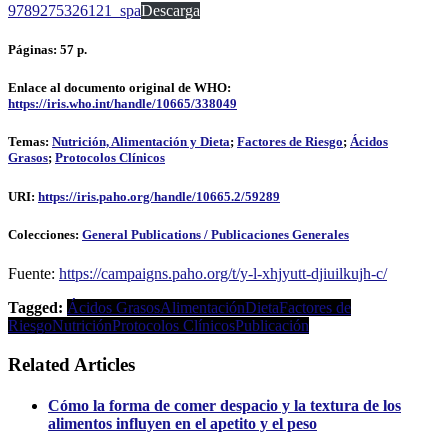
9789275326121_spa
Descarga
Páginas:
57 p.
Enlace al documento original de WHO:
https://iris.who.int/handle/10665/338049
Temas:
Nutrición, Alimentación y Dieta
;
Factores de Riesgo
;
Ácidos
Grasos
;
Protocolos Clínicos
URI:
https://iris.paho.org/handle/10665.2/59289
Colecciones:
General Publications / Publicaciones Generales
Fuente:
https://campaigns.paho.org/t/y-l-xhjyutt-djiuilkujh-c/
Tagged:
Ácidos Grasos
Alimentación
Dieta
Factores de
Riesgo
Nutrición
Protocolos Clínicos
Publicación
Related Articles
Cómo la forma de comer despacio y la textura de los
alimentos influyen en el apetito y el peso