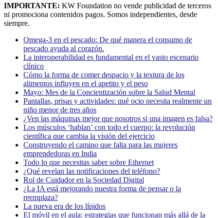
IMPORTANTE:
KW Foundation no vende publicidad de terceros
ni promociona contenidos pagos. Somos independientes, desde
siempre.
Omega-3 en el pescado: De qué manera el consumo de
pescado ayuda al corazón.
La interoperabilidad es fundamental en el vasto escenario
clínico
Cómo la forma de comer despacio y la textura de los
alimentos influyen en el apetito y el peso
Mayo: Mes de la Concientización sobre la Salud Mental
Pantallas, prisas y actividades: qué ocio necesita realmente un
niño menor de tres años
¿Ven las máquinas mejor que nosotros si una imagen es falsa?
Los músculos ‘hablan’ con todo el cuerpo: la revolución
científica que cambia la visión del ejercicio
Construyendo el camino que falta para las mujeres
emprendedoras en India
Todo lo que necesitas saber sobre Ethernet
¿Qué revelan las notificaciones del teléfono?
Rol de Cuidador en la Sociedad Digital
¿La IA está mejorando nuestra forma de pensar o la
reemplaza?
La nueva era de los lípidos
El móvil en el aula: estrategias que funcionan más allá de la