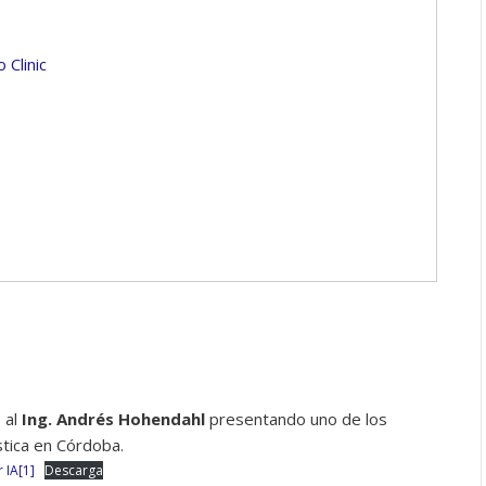
 Clinic
 al
Ing. Andrés Hohendahl
presentando uno de los
stica en Córdoba.
 IA[1]
Descarga