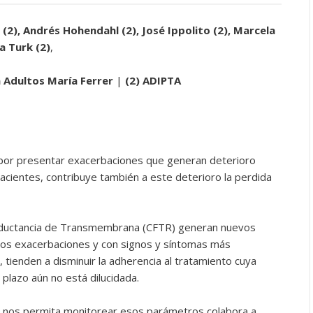
 (2), Andrés Hohendahl (2), José Ippolito (2), Marcela
na Turk
(2)
,
a Adultos María Ferrer
|
(2)
ADIPTA
a por presentar exacerbaciones que generan deterioro
pacientes, contribuye también a este deterioro la perdida
ductancia de Transmembrana (CFTR) generan nuevos
nos exacerbaciones y con signos y síntomas más
, tienden a disminuir la adherencia al tratamiento cuya
o plazo aún no está dilucidada.
 nos permita monitorear esos parámetros colabora a