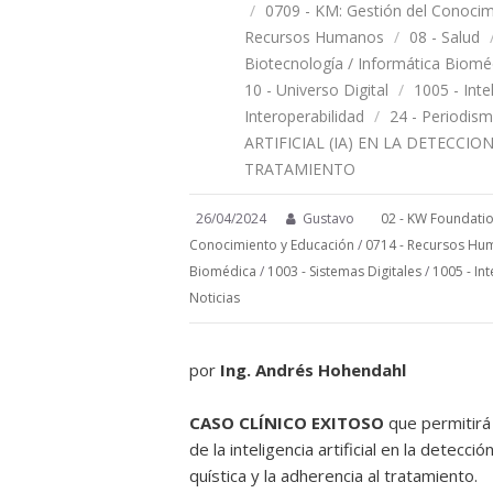
/
0709 - KM: Gestión del Conocim
Recursos Humanos
/
08 - Salud
Biotecnología / Informática Biomé
10 - Universo Digital
/
1005 - Intel
Interoperabilidad
/
24 - Periodis
ARTIFICIAL (IA) EN LA DETECCI
TRATAMIENTO
26/04/2024
Gustavo
02 - KW Foundati
Conocimiento y Educación
/
0714 - Recursos Hu
Biomédica
/
1003 - Sistemas Digitales
/
1005 - Int
Noticias
por
Ing. Andrés Hohendahl
CASO CLÍNICO EXITOSO
que permitirá 
de la inteligencia artificial en la detecc
quística y la adherencia al tratamiento.