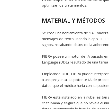
optimizar los tratamientos.
MATERIAL Y MÉTODOS
Se creó una herramienta de “IA Convers
mensajes de texto usando la app TELE
signos, recabando datos de la adherenci
FIBRA posee un motor de IA basado en u
Language (DDL) resultado de una tarea d
Empleando DDL, FIBRA puede interpretar
a una pregunta. La potente IA de proce
datos que el médico haría con su pacien
FIBRA está instalado en la nube, es tan 
chat liviana y segura que no revela el n
datos, minimizando la fricción de instalac