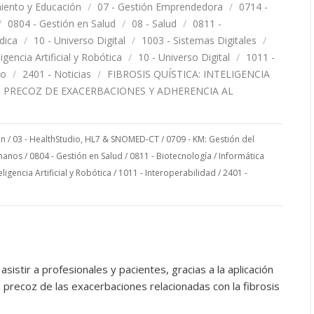
iento y Educación
/
07 - Gestión Emprendedora
/
0714 -
/
0804 - Gestión en Salud
/
08 - Salud
/
0811 -
dica
/
10 - Universo Digital
/
1003 - Sistemas Digitales
/
igencia Artificial y Robótica
/
10 - Universo Digital
/
1011 -
mo
/
2401 - Noticias
/
FIBROSIS QUÍSTICA: INTELIGENCIA
ON PRECOZ DE EXACERBACIONES Y ADHERENCIA AL
on
/
03 - HealthStudio, HL7 & SNOMED-CT
/
0709 - KM: Gestión del
manos
/
0804 - Gestión en Salud
/
0811 - Biotecnología / Informática
eligencia Artificial y Robótica
/
1011 - Interoperabilidad
/
2401 -
asistir a profesionales y pacientes, gracias a la aplicación
ión precoz de las exacerbaciones relacionadas con la fibrosis