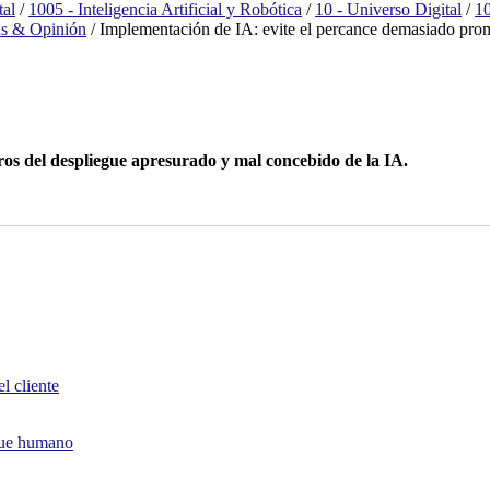
tal
/
1005 - Inteligencia Artificial y Robótica
/
10 - Universo Digital
/
10
as & Opinión
/
Implementación de IA: evite el percance demasiado pr
ros del despliegue apresurado y mal concebido de la IA.
l cliente
oque humano