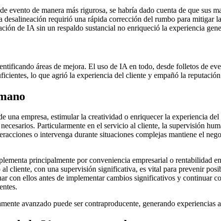
e evento de manera más rigurosa, se habría dado cuenta de que sus ma
 desalineación requirió una rápida corrección del rumbo para mitigar la 
ración de IA sin un respaldo sustancial no enriqueció la experiencia gene
ntificando áreas de mejora. El uso de IA en todo, desde folletos de eve
cientes, lo que agrió la experiencia del cliente y empañó la reputación
umano
e una empresa, estimular la creatividad o enriquecer la experiencia de
es necesarios. Particularmente en el servicio al cliente, la supervisión 
nteracciones o intervenga durante situaciones complejas mantiene el ne
plementa principalmente por conveniencia empresarial o rentabilidad en 
o al cliente, con una supervisión significativa, es vital para prevenir pos
tuar con ellos antes de implementar cambios significativos y continuar 
entes.
amente avanzado puede ser contraproducente, generando experiencias am