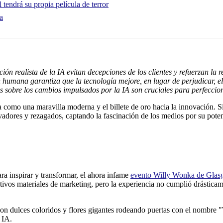
tendrá su propia película de terror
a
ión realista de la IA evitan decepciones de los clientes y refuerzan la 
 humana garantiza que la tecnología mejore, en lugar de perjudicar, el s
s sobre los cambios impulsados ​​por la IA son cruciales para perfeccion
ada como una maravilla moderna y el billete de oro hacia la innovación. S
dores y rezagados, captando la fascinación de los medios por su potenc
a inspirar y transformar, el ahora infame
evento Willy Wonka de Gla
ctivos materiales de marketing, pero la experiencia no cumplió drástica