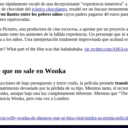
ue rápidamente escaló de una decepcionante “experiencia inmersiva” a l
o de chocolate del
icónico chocolatero
, resultó ser un fracaso monumenta
on llantos entre los pobres niños
cuyos padres pagaron 40 euros para
ones equivocadas.
a Pictures, una productora de cine escocesa, a apostar por un proyecto a
o entre los asistentes de la fallida experiencia. Un personaje que ni apa
 a los niños. Una interpretación totalmente improvisada que acabará en
ere? What part of the film was this hahahahaha.
pic.twitter.com/A66
e que no sale en Wonka
ducciones de bajo presupuesto y terror crudo, la película promete
transf
n matrimonio devastado por la pérdida de su hijo. Mientras tanto, el recie
onka, aunque bajo una luz completamente diferente. Mientras que “The 
riencia Wonka, pero esta vez a Londres.
encia-willy-wonka-de-glasgow-que-se-hizo-viral-tendra-su-propia-pelicul
gow
IA
Michelle Hff
Necesidades del Cliente
Preparación Deficiente
Prom