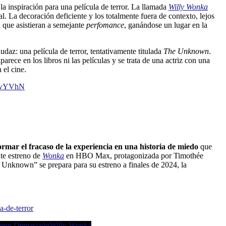
a inspiración para una película de terror. La llamada
Willy Wonka
l. La decoración deficiente y los totalmente fuera de contexto, lejos
 que asistieran a semejante
perfomance
, ganándose un lugar en la
udaz: una película de terror, tentativamente titulada
The Unknown
.
rece en los libros ni las películas y se trata de una actriz con una
 el cine.
AxwYVhN
ormar el fracaso de la experiencia en una historia de miedo
que
nte estreno de
Wonka
en HBO Max, protagonizada por Timothée
Unknown” se prepara para su estreno a finales de 2024, la
a-de-terror
eter Demasiado
Willy Wonka