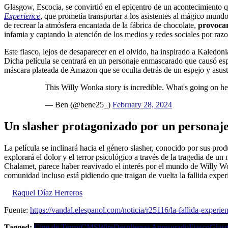
Glasgow, Escocia, se convirtió en el epicentro de un acontecimiento q
Experience
, que prometía transportar a los asistentes al mágico mund
de recrear la atmósfera encantada de la fábrica de chocolate,
provocar
infamia y captando la atención de los medios y redes sociales por raz
Este fiasco, lejos de desaparecer en el olvido, ha inspirado a Kaledoni
Dicha película se centrará en un personaje enmascarado que causó espant
máscara plateada de Amazon que se oculta detrás de un espejo y asusta
This Willy Wonka story is incredible. What's going on h
— Ben (@bene25_)
February 28, 2024
Un slasher protagonizado por un personaj
La película se inclinará hacia el género slasher, conocido por sus pro
explorará el dolor y el terror psicológico a través de la tragedia de u
Chalamet, parece haber reavivado el interés por el mundo de Willy W
comunidad incluso está pidiendo que traigan de vuelta la fallida expe
Raquel Díaz Herreros
Fuente:
https://vandal.elespanol.com/noticia/r25116/la-fallida-experi
Tagged:
Cine de Terror
CMSWire
Despliegue Apresuradp
Fiasco
Glas