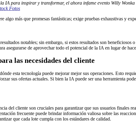
a IA para inspirar y transformar, el ahora infame evento Willy Wonka 
tock Fotos
re algo más que promesas fantásticas; exige pruebas exhaustivas y expec
resultados notables; sin embargo, si estos resultados son beneficiosos
a asegurarse de aprovechar todo el potencial de la IA en lugar de hace
ra las necesidades del cliente
 dónde esta tecnología puede mejorar mejor sus operaciones. Esto requie
rzar sus ofertas actuales. Si bien la IA puede ser una herramienta podero
ncia del cliente son cruciales para garantizar que sus usuarios finales r
entación frecuente puede brindar información valiosa sobre las reaccione
antizar que cada lote cumpla con los estándares de calidad.