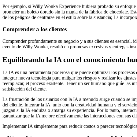
Por ejemplo, si Willy Wonka Experience hubiera probado su enfoque d
prometer un boleto dorado sin la magia de la fábrica de chocolate. Esta
de los peligros de centrarse en el estilo sobre la sustancia; La incorpo
Comprender a los clientes
Comprender profundamente su negocio y a sus clientes es esencial, ide
evento de Willy Wonka, resultó en promesas excesivas y entregas insufi
Equilibrando la IA con el conocimiento h
La IA es una herramienta poderosa que puede optimizar los procesos d
integrar nueva tecnología para mitigar los riesgos y realizar los ajust
reemplazar, el proceso existente. Tener un ser humano que guíe las i
satisfacción del cliente.
La frustración de los usuarios con la IA a menudo surge cuando se im
del cliente. Integrar la IA junto con la creatividad humana y el servici
juzgan si la IA endulza o amarga su experiencia. Por lo tanto, interac
garantizar que la IA mejore efectivamente las interacciones con sus cli
Implementar IA simplemente para reducir costos o parecer tecnológic