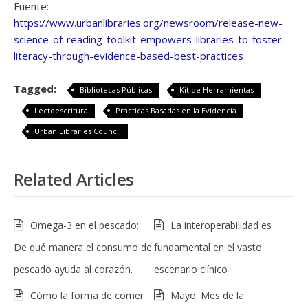
Fuente:
https://www.urbanlibraries.org/newsroom/release-new-
science-of-reading-toolkit-empowers-libraries-to-foster-
literacy-through-evidence-based-best-practices
Tagged:
Bibliotecas Públicas
Kit de Herramientas
Lectoescritura
Prácticas Basadas en la Evidencia
Urban Libraries Council
Related Articles
Omega-3 en el pescado:
La interoperabilidad es
De qué manera el consumo de
fundamental en el vasto
pescado ayuda al corazón.
escenario clínico
Cómo la forma de comer
Mayo: Mes de la