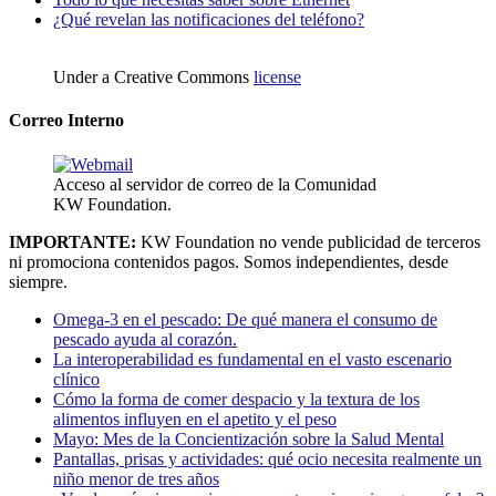
¿Qué revelan las notificaciones del teléfono?
Under a Creative Commons
license
Correo Interno
Acceso al servidor de correo de la Comunidad
KW Foundation.
IMPORTANTE:
KW Foundation no vende publicidad de terceros
ni promociona contenidos pagos. Somos independientes, desde
siempre.
Omega-3 en el pescado: De qué manera el consumo de
pescado ayuda al corazón.
La interoperabilidad es fundamental en el vasto escenario
clínico
Cómo la forma de comer despacio y la textura de los
alimentos influyen en el apetito y el peso
Mayo: Mes de la Concientización sobre la Salud Mental
Pantallas, prisas y actividades: qué ocio necesita realmente un
niño menor de tres años