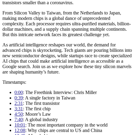
transistors smaller than a coronavirus.
From Silicon Valley to Taiwan, from the Netherlands to Japan,
making modern chips is a global dance of unprecedented
complexity. Each processor requires ultra-purified materials, billion-
dollar machines, and a supply chain spanning multiple continents.
But this intricate network faces its greatest challenge yet.
As artificial intelligence reshapes our world, the demand for
advanced chips is skyrocketing. Tech giants are pouring billions into
new semiconductor designs, while startups race to create specialized
AI chips that could make artificial intelligence as accessible as a
Google search. Join us as we explore how these tiny silicon marvels
are shaping humanity’s future.
Timestamps:
0:00
: The Freethink Interview: Chris Miller
0:39
: A single factory in Taiwan
2:31
: The first transistor
3:31
: The first chip
4:50
: Moore’s Law
7:40
: A global industry
10:01
: The most important company in the world
12:08
: Why chips are central to US and China