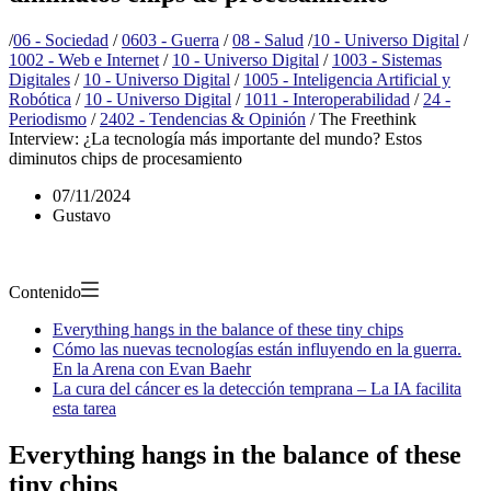
/
06 - Sociedad
/
0603 - Guerra
/
08 - Salud
/
10 - Universo Digital
/
1002 - Web e Internet
/
10 - Universo Digital
/
1003 - Sistemas
Digitales
/
10 - Universo Digital
/
1005 - Inteligencia Artificial y
Robótica
/
10 - Universo Digital
/
1011 - Interoperabilidad
/
24 -
Periodismo
/
2402 - Tendencias & Opinión
/
The Freethink
Interview: ¿La tecnología más importante del mundo? Estos
diminutos chips de procesamiento
07/11/2024
Gustavo
Contenido
Everything hangs in the balance of these tiny chips
Cómo las nuevas tecnologías están influyendo en la guerra.
En la Arena con Evan Baehr
La cura del cáncer es la detección temprana – La IA facilita
esta tarea
Everything hangs in the balance of these
tiny chips