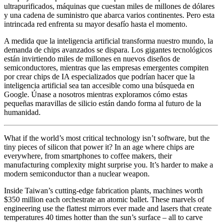
ultrapurificados, máquinas que cuestan miles de millones de dólares
y una cadena de suministro que abarca varios continentes. Pero esta
intrincada red enfrenta su mayor desafío hasta el momento.
A medida que la inteligencia artificial transforma nuestro mundo, la
demanda de chips avanzados se dispara. Los gigantes tecnológicos
están invirtiendo miles de millones en nuevos diseños de
semiconductores, mientras que las empresas emergentes compiten
por crear chips de IA especializados que podrían hacer que la
inteligencia artificial sea tan accesible como una búsqueda en
Google. Únase a nosotros mientras exploramos cómo estas
pequeñas maravillas de silicio están dando forma al futuro de la
humanidad.
What if the world’s most critical technology isn’t software, but the
tiny pieces of silicon that power it? In an age where chips are
everywhere, from smartphones to coffee makers, their
manufacturing complexity might surprise you. It’s harder to make a
modern semiconductor than a nuclear weapon.
Inside Taiwan’s cutting-edge fabrication plants, machines worth
$350 million each orchestrate an atomic ballet. These marvels of
engineering use the flattest mirrors ever made and lasers that create
temperatures 40 times hotter than the sun’s surface – all to carve