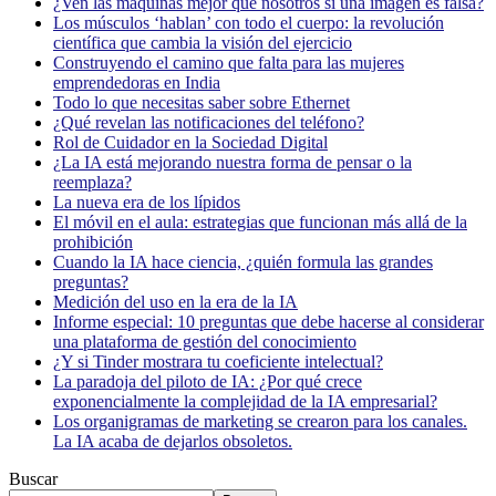
¿Ven las máquinas mejor que nosotros si una imagen es falsa?
Los músculos ‘hablan’ con todo el cuerpo: la revolución
científica que cambia la visión del ejercicio
Construyendo el camino que falta para las mujeres
emprendedoras en India
Todo lo que necesitas saber sobre Ethernet
¿Qué revelan las notificaciones del teléfono?
Rol de Cuidador en la Sociedad Digital
¿La IA está mejorando nuestra forma de pensar o la
reemplaza?
La nueva era de los lípidos
El móvil en el aula: estrategias que funcionan más allá de la
prohibición
Cuando la IA hace ciencia, ¿quién formula las grandes
preguntas?
Medición del uso en la era de la IA
Informe especial: 10 preguntas que debe hacerse al considerar
una plataforma de gestión del conocimiento
¿Y si Tinder mostrara tu coeficiente intelectual?
La paradoja del piloto de IA: ¿Por qué crece
exponencialmente la complejidad de la IA empresarial?
Los organigramas de marketing se crearon para los canales.
La IA acaba de dejarlos obsoletos.
Buscar