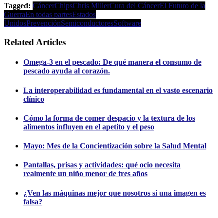
Tagged:
Cáncer
Chips
Chris Miller
Cura del Cáncer
El Futuro de la
Guerra
En todas partes
Estados
Unidos
Prevención
Semiconductores
Software
Related Articles
Omega-3 en el pescado: De qué manera el consumo de
pescado ayuda al corazón.
La interoperabilidad es fundamental en el vasto escenario
clínico
Cómo la forma de comer despacio y la textura de los
alimentos influyen en el apetito y el peso
Mayo: Mes de la Concientización sobre la Salud Mental
Pantallas, prisas y actividades: qué ocio necesita
realmente un niño menor de tres años
¿Ven las máquinas mejor que nosotros si una imagen es
falsa?