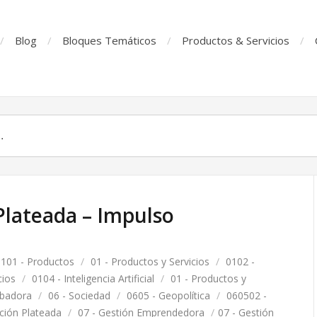
Blog
Bloques Temáticos
Productos & Servicios
Plateada – Impulso
101 - Productos
/
01 - Productos y Servicios
/
0102 -
cios
/
0104 - Inteligencia Artificial
/
01 - Productos y
ubadora
/
06 - Sociedad
/
0605 - Geopolítica
/
060502 -
ción Plateada
/
07 - Gestión Emprendedora
/
07 - Gestión