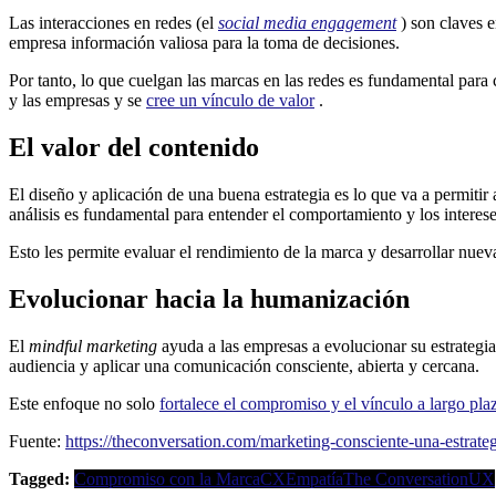
Las interacciones en redes (el
social media engagement
) son claves e
empresa información valiosa para la toma de decisiones.
Por tanto, lo que cuelgan las marcas en las redes es fundamental par
y las empresas y se
cree un vínculo de valor
.
El valor del contenido
El diseño y aplicación de una buena estrategia es lo que va a permiti
análisis es fundamental para entender el comportamiento y los interese
Esto les permite evaluar el rendimiento de la marca y desarrollar nue
Evolucionar hacia la humanización
El
mindful marketing
ayuda a las empresas a evolucionar su estrategia
audiencia y aplicar una comunicación consciente, abierta y cercana.
Este enfoque no solo
fortalece el compromiso y el vínculo a largo pla
Fuente:
https://theconversation.com/marketing-consciente-una-estrat
Tagged:
Compromiso con la Marca
CX
Empatía
The Conversation
UX