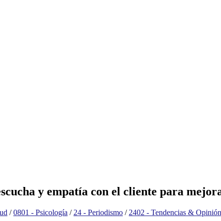
 escucha y empatía con el cliente para mejo
lud
/
0801 - Psicología
/
24 - Periodismo
/
2402 - Tendencias & Opinió