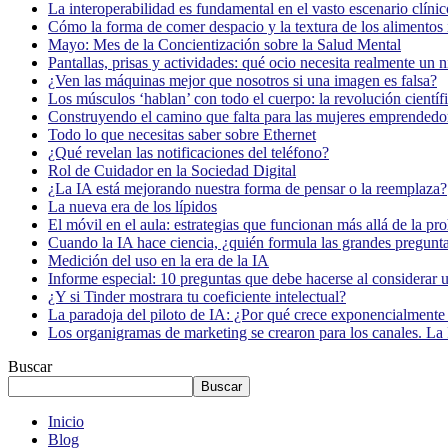
La interoperabilidad es fundamental en el vasto escenario clínic
Cómo la forma de comer despacio y la textura de los alimentos i
Mayo: Mes de la Concientización sobre la Salud Mental
Pantallas, prisas y actividades: qué ocio necesita realmente un 
¿Ven las máquinas mejor que nosotros si una imagen es falsa?
Los músculos ‘hablan’ con todo el cuerpo: la revolución científi
Construyendo el camino que falta para las mujeres emprendedor
Todo lo que necesitas saber sobre Ethernet
¿Qué revelan las notificaciones del teléfono?
Rol de Cuidador en la Sociedad Digital
¿La IA está mejorando nuestra forma de pensar o la reemplaza?
La nueva era de los lípidos
El móvil en el aula: estrategias que funcionan más allá de la pr
Cuando la IA hace ciencia, ¿quién formula las grandes pregunt
Medición del uso en la era de la IA
Informe especial: 10 preguntas que debe hacerse al considerar 
¿Y si Tinder mostrara tu coeficiente intelectual?
La paradoja del piloto de IA: ¿Por qué crece exponencialmente 
Los organigramas de marketing se crearon para los canales. La 
Buscar
Buscar
Inicio
Blog