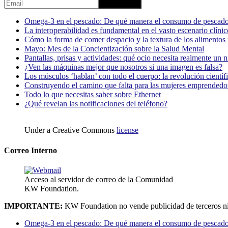
Omega-3 en el pescado: De qué manera el consumo de pescado
La interoperabilidad es fundamental en el vasto escenario clínic
Cómo la forma de comer despacio y la textura de los alimentos i
Mayo: Mes de la Concientización sobre la Salud Mental
Pantallas, prisas y actividades: qué ocio necesita realmente un 
¿Ven las máquinas mejor que nosotros si una imagen es falsa?
Los músculos ‘hablan’ con todo el cuerpo: la revolución científi
Construyendo el camino que falta para las mujeres emprendedor
Todo lo que necesitas saber sobre Ethernet
¿Qué revelan las notificaciones del teléfono?
Under a Creative Commons
license
Correo Interno
Acceso al servidor de correo de la Comunidad
KW Foundation.
IMPORTANTE:
KW Foundation no vende publicidad de terceros ni
Omega-3 en el pescado: De qué manera el consumo de pescado