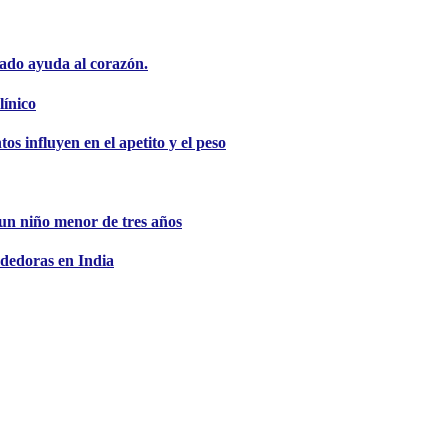
ado ayuda al corazón.
línico
s influyen en el apetito y el peso
e un niño menor de tres años
dedoras en India