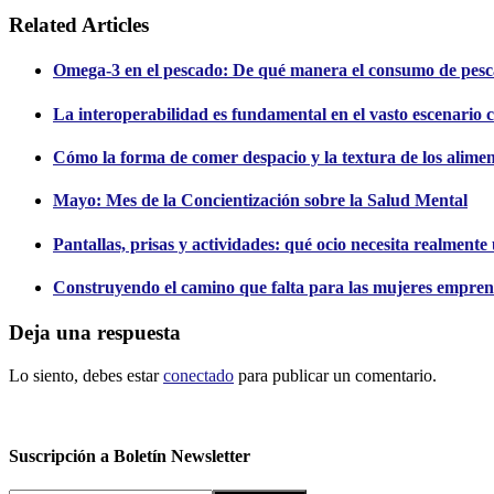
Related Articles
Omega-3 en el pescado: De qué manera el consumo de pesc
La interoperabilidad es fundamental en el vasto escenario c
Cómo la forma de comer despacio y la textura de los alimento
Mayo: Mes de la Concientización sobre la Salud Mental
Pantallas, prisas y actividades: qué ocio necesita realment
Construyendo el camino que falta para las mujeres empren
Deja una respuesta
Lo siento, debes estar
conectado
para publicar un comentario.
Suscripción a Boletín Newsletter