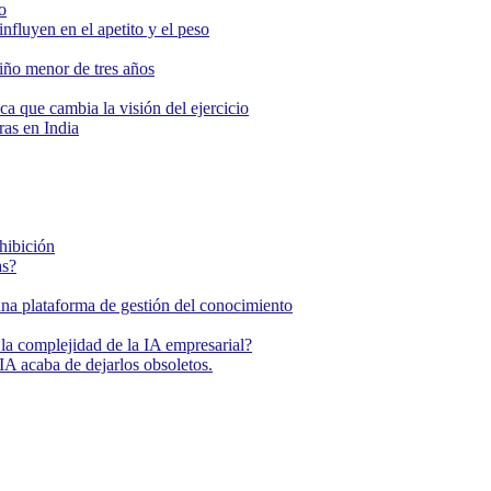
o
nfluyen en el apetito y el peso
niño menor de tres años
ca que cambia la visión del ejercicio
as en India
ohibición
as?
una plataforma de gestión del conocimiento
la complejidad de la IA empresarial?
IA acaba de dejarlos obsoletos.