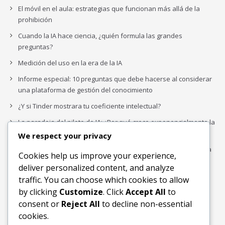
El móvil en el aula: estrategias que funcionan más allá de la
prohibición
Cuando la IA hace ciencia, ¿quién formula las grandes
preguntas?
Medición del uso en la era de la IA
Informe especial: 10 preguntas que debe hacerse al considerar
una plataforma de gestión del conocimiento
¿Y si Tinder mostrara tu coeficiente intelectual?
La paradoja del piloto de IA: ¿Por qué crece exponencialmente la
complejidad de la IA empresarial?
We respect your privacy
Los organigramas de marketing se crearon para los canales. La
Cookies help us improve your experience,
IA acaba de dejarlos obsoletos.
deliver personalized content, and analyze
traffic. You can choose which cookies to allow
by clicking
Customize
. Click
Accept All
to
Buscar
consent or
Reject All
to decline non-essential
Buscar
cookies.