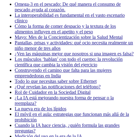
Omega-3 en el pescado: De qué manera el consumo de
pescado ayuda al corazón.
La interoperabilidad es fundamental en el vasto escenario
clínico
Cómo la forma de comer despacio y la textura de los
alimentos influyen en el apetito y el peso
Mayo: Mes de la Concientización sobre la Salud Mental
Pantallas, prisas y actividades: qué ocio necesita realmente un
niño menor de tres años
¿Ven las máquinas mejor que nosotros si una imagen es falsa?
Los músculos ‘hablan’ con todo el cuerpo: la revolución
científica que cambia la visión del ejercicio
Construyendo el camino que falta para las mujeres
emprendedoras en India
Todo lo que necesitas saber sobre Ethernet
¿Qué revelan las notificaciones del teléfono?
Rol de Cuidador en la Sociedad Digital
¿La IA está mejorando nuestra forma de pensar o la
reemplaza?
La nueva era de los lípidos
El móvil en el aula: estrategias que funcionan más allá de la
prohibición
Cuando la IA hace ciencia, ¿quién formula las grandes
preguntas?
Medición del uso en la era de la IA