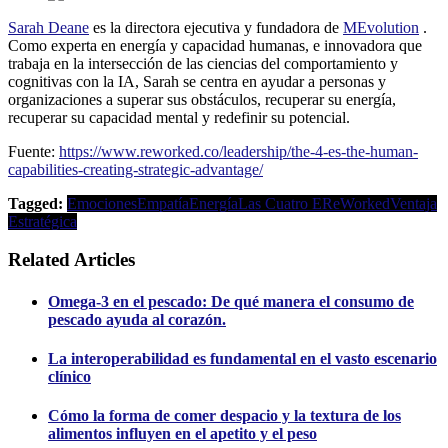
Sarah Deane
es la directora ejecutiva y fundadora de
MEvolution
.
Como experta en energía y capacidad humanas, e innovadora que
trabaja en la intersección de las ciencias del comportamiento y
cognitivas con la IA, Sarah se centra en ayudar a personas y
organizaciones a superar sus obstáculos, recuperar su energía,
recuperar su capacidad mental y redefinir su potencial.
Fuente:
https://www.reworked.co/leadership/the-4-es-the-human-
capabilities-creating-strategic-advantage/
Tagged:
Emociones
Empatía
Energía
Las Cuatro E
ReWorked
Ventaja
Estratégica
Related Articles
Omega-3 en el pescado: De qué manera el consumo de
pescado ayuda al corazón.
La interoperabilidad es fundamental en el vasto escenario
clínico
Cómo la forma de comer despacio y la textura de los
alimentos influyen en el apetito y el peso