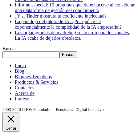
Informe especial: 10 preguntas que debe hacerse al considerar
una plataforma de gestión del conocimiento
¿Y si Tinder mostrara tu coeficiente intelectual?
La paradoja del piloto de IA: ¿Por qué crece
exponencialmente la complejidad de la IA empresarial?
Los organigramas de marketing se crearon para los canales.
La IA acaba de dejarlos obsoletos.
Buscar
Buscar
Inicio
Blog
Bloques Temáticos
Productos & Servicios
Contactos
Acerca de
Ingreso
2003-2026 © KW Foundation - Ecosistema Digital Inclusivo
Cerrar