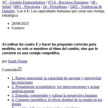
/
07 - Gestión Emprendedora
/
0714 - Recursos Humanos
/
08 -
Salud
/
0801 - Psicología
/
24 - Periodismo
/
2402 - Tendencias &
Opinión
/
Las 4 E: Las capacidades humanas que crean una ventaja
estratégica
28/08/2025
Gustavo
Al cultivar las cuatro E y hacer las preguntas correctas para
medirlas, no solo se mantiene al ritmo del cambio, sino que lo
convierte en una ventaja competitiva.
por
Sarah Deane
Contenido
1. Rango emocional: la capacidad de navegar y aprovechar
las emociones
2. Pensamiento ecosistémico: ver interconexiones y actuar
sistémicamente
3. Empatía: comprender y valorar la perspectiva humana
4. Contagio energético: el efecto dominó de tu estado en los
demás