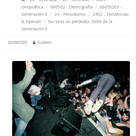
Geopolítica
/
060502 - Demografía
/
06050203 -
Generación X
/
24 - Periodismo
/
2402 - Tendencias
& Opinión
/
No seas un perdedor, bebé de la
Generación X
02/09/2025
Gustavo