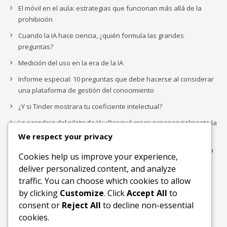
El móvil en el aula: estrategias que funcionan más allá de la
prohibición
Cuando la IA hace ciencia, ¿quién formula las grandes
preguntas?
Medición del uso en la era de la IA
Informe especial: 10 preguntas que debe hacerse al considerar
una plataforma de gestión del conocimiento
¿Y si Tinder mostrara tu coeficiente intelectual?
La paradoja del piloto de IA: ¿Por qué crece exponencialmente la
complejidad de la IA empresarial?
We respect your privacy
Los organigramas de marketing se crearon para los canales. La
Cookies help us improve your experience,
IA acaba de dejarlos obsoletos.
deliver personalized content, and analyze
traffic. You can choose which cookies to allow
by clicking
Customize
. Click
Accept All
to
Buscar
consent or
Reject All
to decline non-essential
Buscar
cookies.