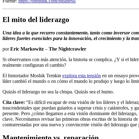
Fuente:
https://bigthink.com/business/
El mito del liderazgo
Una idea a la que recurro constantemente, tanto como inversor como 
líderes fuertes esenciales para la innovación, el crecimiento y la t
por
Eric Markowitz
–
The Nightcrawler
Si observamos con más atención, la historia se complica. ¿Y si el lide
realmente configuran el cambio?
El historiador Moshik Temkin
explora esta tensión
en un ensayo provoc
líder cambió el mundo o en cómo el mundo lo produjo y luego lo limi
Quizás el liderazgo no sea la chispa. Quizás sea el humo.
Cita clave:
“Es difícil escapar de esta visión de los líderes y el lid
trascendentales que puedan guiarlos a superar crisis y catástrofes, y 
presente. Pero ¿cómo llegamos a esta visión dominante del liderazgo,
clave. Necesitamos revisar las primeras obras escritas de la historia 
contrarrestadas por una nueva y convincente visión del liderazgo qu
Mantenimiento vs. reparación