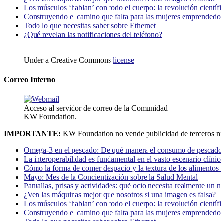
Los músculos ‘hablan’ con todo el cuerpo: la revolución científi
Construyendo el camino que falta para las mujeres emprendedor
Todo lo que necesitas saber sobre Ethernet
¿Qué revelan las notificaciones del teléfono?
Under a Creative Commons
license
Correo Interno
Acceso al servidor de correo de la Comunidad
KW Foundation.
IMPORTANTE:
KW Foundation no vende publicidad de terceros ni
Omega-3 en el pescado: De qué manera el consumo de pescado
La interoperabilidad es fundamental en el vasto escenario clínic
Cómo la forma de comer despacio y la textura de los alimentos i
Mayo: Mes de la Concientización sobre la Salud Mental
Pantallas, prisas y actividades: qué ocio necesita realmente un 
¿Ven las máquinas mejor que nosotros si una imagen es falsa?
Los músculos ‘hablan’ con todo el cuerpo: la revolución científi
Construyendo el camino que falta para las mujeres emprendedor