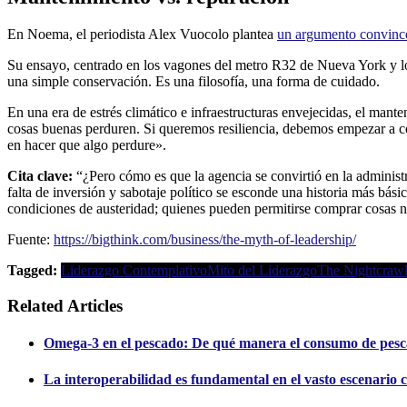
En Noema, el periodista Alex Vuocolo plantea
un argumento convinc
Su ensayo, centrado en los vagones del metro R32 de Nueva York y lo
una simple conservación. Es una filosofía, una forma de cuidado.
En una era de estrés climático e infraestructuras envejecidas, el mante
cosas buenas perduren. Si queremos resiliencia, debemos empezar a ce
en hacer que algo perdure».
Cita clave:
“¿Pero cómo es que la agencia se convirtió en la adminis
falta de inversión y sabotaje político se esconde una historia más bás
condiciones de austeridad; quienes pueden permitirse comprar cosas 
Fuente:
https://bigthink.com/business/the-myth-of-leadership/
Tagged:
Liderazgo Contemplativo
Mito del Liderazgo
The Nightcrawl
Related Articles
Omega-3 en el pescado: De qué manera el consumo de pesc
La interoperabilidad es fundamental en el vasto escenario c