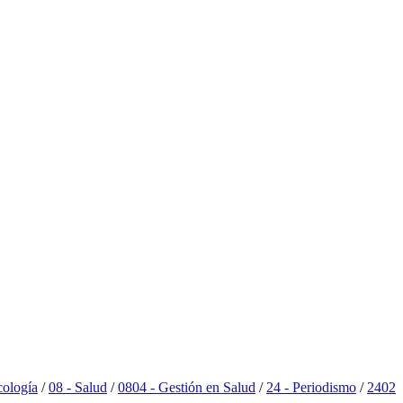
cología
/
08 - Salud
/
0804 - Gestión en Salud
/
24 - Periodismo
/
2402