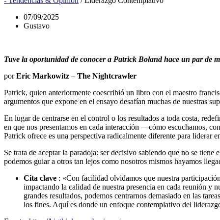
- Tendencias & Opinión
/
Liderazgo Contemplativo
07/09/2025
Gustavo
Tuve la oportunidad de conocer a Patrick Boland hace un par de m
por
Eric Markowitz
–
The Nightcrawler
Patrick, quien anteriormente coescribió un libro con el maestro franc
argumentos que expone en el ensayo desafían muchas de nuestras supo
En lugar de centrarse en el control o los resultados a toda costa, rede
en que nos presentamos en cada interacción —cómo escuchamos, conect
Patrick ofrece es una perspectiva radicalmente diferente para liderar 
Se trata de aceptar la paradoja: ser decisivo sabiendo que no se tiene
podemos guiar a otros tan lejos como nosotros mismos hayamos lleg
Cita clave
: «Con facilidad olvidamos que nuestra participació
impactando la calidad de nuestra presencia en cada reunión y n
grandes resultados, podemos centrarnos demasiado en las tarea
los fines. Aquí es donde un enfoque contemplativo del liderazg