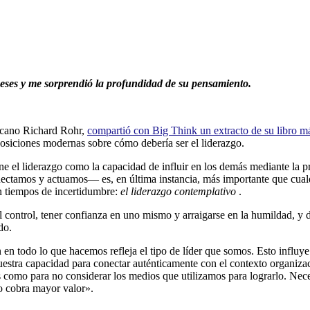
eses y me sorprendió la profundidad de su pensamiento.
iscano Richard Rohr,
compartió con Big Think un extracto de su libro má
siciones modernas sobre cómo debería ser el liderazgo.
fine el liderazgo como la capacidad de influir en los demás mediante la p
amos y actuamos— es, en última instancia, más importante que cualquie
en tiempos de incertidumbre:
el liderazgo contemplativo
.
 el control, tener confianza en uno mismo y arraigarse en la humildad, y
ado.
n en todo lo que hacemos refleja el tipo de líder que somos. Esto infl
uestra capacidad para conectar auténticamente con el contexto organiza
s como para no considerar los medios que utilizamos para lograrlo. Nec
o cobra mayor valor».