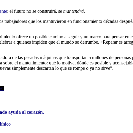
ente
: el futuro no se construirá, se
mantendrá
.
s trabajadores que los mantuvieron en funcionamiento décadas después 
nimiento ofrece un posible camino a seguir y un marco para pensar en el 
lebrar a quienes impiden que el mundo se derrumbe. «Reparar es arregl
tradora de las pesadas máquinas que transportan a millones de personas
ica sobre el mantenimiento: qué lo motiva, dónde es posible y aconsejab
nuevas simplemente descartan lo que se rompe o ya no sirve”.
er
ado ayuda al corazón.
línico