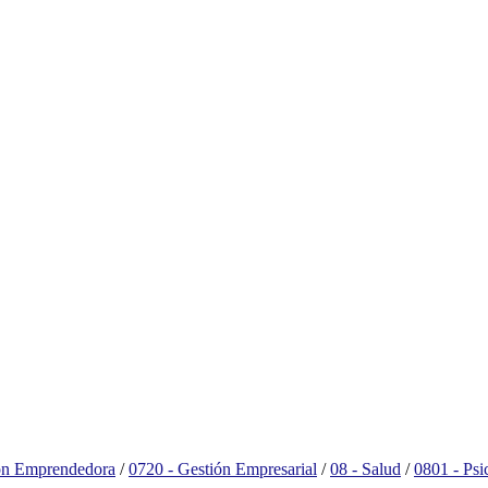
ión Emprendedora
/
0720 - Gestión Empresarial
/
08 - Salud
/
0801 - Psi