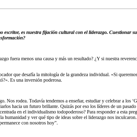
escritor, es nuestra fijación cultural con el liderazgo. Cuestionar s
ransformación?
razgo fuera menos una causa y más un resultado? ¿Y si nuestra reverencia
ador que desafía la mitología de la grandeza individual. «Si queremos
tó?». Es una inversión poderosa.
erazgo. Nos rodea. Todavía tendemos a enseñar, estudiar y celebrar a los
guiarlos hacia un futuro brillante. Quizás por eso los líderes de un pasa
 centrada en el individualismo todopoderoso? Para responder a esta pre
de la humanidad y ver qué tipo de ideas sobre el liderazgo nos inculcaro
e permanece con nosotros hoy”.