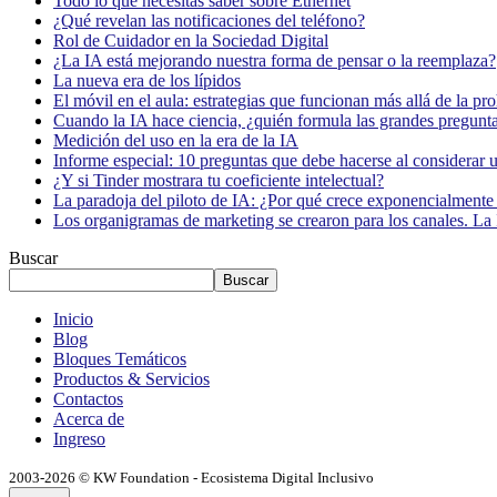
Todo lo que necesitas saber sobre Ethernet
¿Qué revelan las notificaciones del teléfono?
Rol de Cuidador en la Sociedad Digital
¿La IA está mejorando nuestra forma de pensar o la reemplaza?
La nueva era de los lípidos
El móvil en el aula: estrategias que funcionan más allá de la pr
Cuando la IA hace ciencia, ¿quién formula las grandes pregunt
Medición del uso en la era de la IA
Informe especial: 10 preguntas que debe hacerse al considerar 
¿Y si Tinder mostrara tu coeficiente intelectual?
La paradoja del piloto de IA: ¿Por qué crece exponencialmente 
Los organigramas de marketing se crearon para los canales. La 
Buscar
Buscar
Inicio
Blog
Bloques Temáticos
Productos & Servicios
Contactos
Acerca de
Ingreso
2003-2026 © KW Foundation - Ecosistema Digital Inclusivo