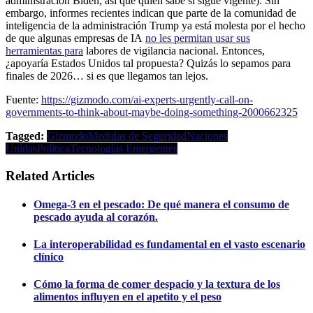
administración Biden, así que quién sabe si sigue vigente). Sin
embargo, informes recientes indican que parte de la comunidad de
inteligencia de la administración Trump ya está molesta por el hecho
de que algunas empresas de IA
no les permitan usar sus
herramientas para
labores de vigilancia nacional. Entonces,
¿apoyaría Estados Unidos tal propuesta? Quizás lo sepamos para
finales de 2026… si es que llegamos tan lejos.
Fuente:
https://gizmodo.com/ai-experts-urgently-call-on-
governments-to-think-about-maybe-doing-something-2000662325
Tagged:
Gizmodo
Medidas de Seguridad
Naciones
Unidas
Política
Tecnologías Emergentes
Related Articles
Omega-3 en el pescado: De qué manera el consumo de
pescado ayuda al corazón.
La interoperabilidad es fundamental en el vasto escenario
clínico
Cómo la forma de comer despacio y la textura de los
alimentos influyen en el apetito y el peso