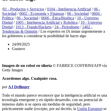
/
01 - Productos y Servicios
/
0104 - Inteligencia Artificial
/
06 -
Sociedad
/
0602 - Economía y Finanzas
/
06 - Sociedad
/
0604 -
Política
/
06 - Sociedad
/
0606 - Ética/Bioética
/
10 - Universo
Digital
/
1005 - Inteligencia Artificial y Robótica
/
10 - Universo
Digital
/
1013 - Fraude/Hackers
/
24 - Periodismo
/
2402 -
Tendencias & Opinión
/
Los expertos en IA instan urgentemente a
los gobiernos a considerar la posibilidad de hacer algo
24/09/2025
Gustavo
Imagen de un robot en silueta
© FABRICE COFFRINI/AFP vía
Getty Images
Acordemos algo. Cualquier cosa.
por
AJ Dellinger
Todo el mundo parece reconocer que la inteligencia artificial es una
tecnología emergente y en rápido desarrollo, con un potencial de
inmenso daño si se opera sin medidas de seguridad, pero
prácticamente nadie (excepto, por así decirlo, la
Unión Europea
) se