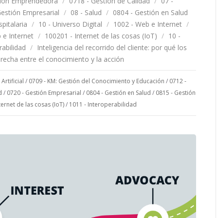
tión Emprendedora
/
0718 - Gestión de Calidad
/
07 -
Gestión Empresarial
/
08 - Salud
/
0804 - Gestión en Salud
pitalaria
/
10 - Universo Digital
/
1002 - Web e Internet
/
 e Internet
/
100201 - Internet de las cosas (IoT)
/
10 -
rabilidad
/
Inteligencia del recorrido del cliente: por qué los
brecha entre el conocimiento y la acción
Artificial
/
0709 - KM: Gestión del Conocimiento y Educación
/
0712 -
d
/
0720 - Gestión Empresarial
/
0804 - Gestión en Salud
/
0815 - Gestión
ternet de las cosas (IoT)
/
1011 - Interoperabilidad