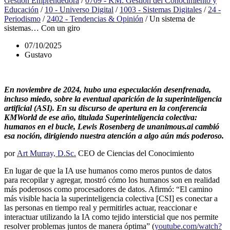
Gestión Emprendedora
/
0709 - KM: Gestión del Conocimiento y
Educación
/
10 - Universo Digital
/
1003 - Sistemas Digitales
/
24 -
Periodismo
/
2402 - Tendencias & Opinión
/
Un sistema de
sistemas… Con un giro
07/10/2025
Gustavo
En noviembre de 2024, hubo una especulación desenfrenada,
incluso miedo, sobre la eventual aparición de la superinteligencia
artificial (ASI). En su discurso de apertura en la conferencia
KMWorld de ese año, titulada Superinteligencia colectiva:
humanos en el bucle, Lewis Rosenberg de unanimous.ai cambió
esa noción, dirigiendo nuestra atención a algo aún más poderoso.
por
Art Murray, D.Sc.
CEO de Ciencias del Conocimiento
En lugar de que la IA use humanos como meros puntos de datos
para recopilar y agregar, mostró cómo los humanos son en realidad
más poderosos como procesadores de datos. Afirmó: “El camino
más visible hacia la superinteligencia colectiva [CSI] es conectar a
las personas en tiempo real y permitirles actuar, reaccionar e
interactuar utilizando la IA como tejido intersticial que nos permite
resolver problemas juntos de manera óptima” (
youtube.com/watch?