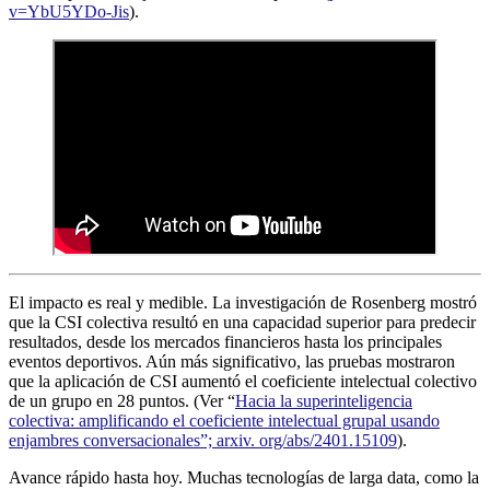
v=YbU5YDo-Jis
).
El impacto es real y medible. La investigación de Rosenberg mostró
que la CSI colectiva resultó en una capacidad superior para predecir
resultados, desde los mercados financieros hasta los principales
eventos deportivos. Aún más significativo, las pruebas mostraron
que la aplicación de CSI aumentó el coeficiente intelectual colectivo
de un grupo en 28 puntos. (Ver “
Hacia la superinteligencia
colectiva: amplificando el coeficiente intelectual grupal usando
enjambres conversacionales”; arxiv. org/abs/2401.15109
).
Avance rápido hasta hoy. Muchas tecnologías de larga data, como la