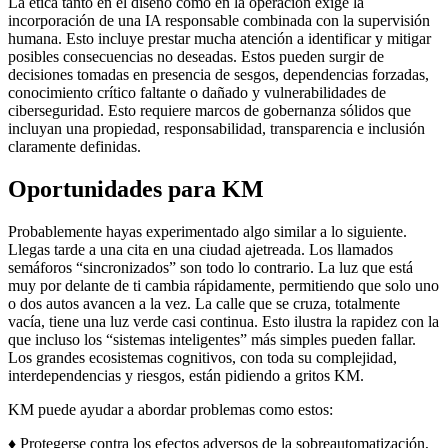
La ética tanto en el diseño como en la operación exige la
incorporación de una IA responsable combinada con la supervisión
humana. Esto incluye prestar mucha atención a identificar y mitigar
posibles consecuencias no deseadas. Estos pueden surgir de
decisiones tomadas en presencia de sesgos, dependencias forzadas,
conocimiento crítico faltante o dañado y vulnerabilidades de
ciberseguridad. Esto requiere marcos de gobernanza sólidos que
incluyan una propiedad, responsabilidad, transparencia e inclusión
claramente definidas.
Oportunidades para KM
Probablemente hayas experimentado algo similar a lo siguiente.
Llegas tarde a una cita en una ciudad ajetreada. Los llamados
semáforos “sincronizados” son todo lo contrario. La luz que está
muy por delante de ti cambia rápidamente, permitiendo que solo uno
o dos autos avancen a la vez. La calle que se cruza, totalmente
vacía, tiene una luz verde casi continua. Esto ilustra la rapidez con la
que incluso los “sistemas inteligentes” más simples pueden fallar.
Los grandes ecosistemas cognitivos, con toda su complejidad,
interdependencias y riesgos, están pidiendo a gritos KM.
KM puede ayudar a abordar problemas como estos:
♦
Protegerse contra los efectos adversos de la sobreautomatización,