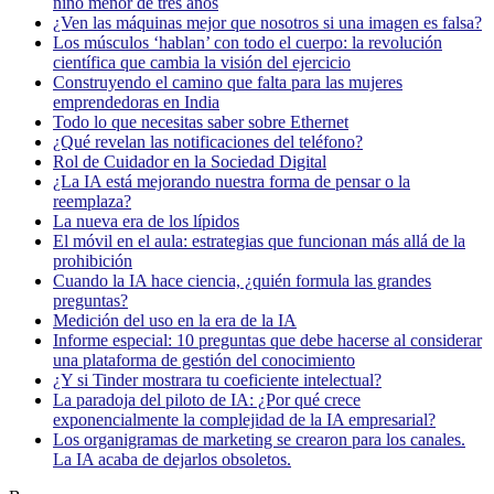
niño menor de tres años
¿Ven las máquinas mejor que nosotros si una imagen es falsa?
Los músculos ‘hablan’ con todo el cuerpo: la revolución
científica que cambia la visión del ejercicio
Construyendo el camino que falta para las mujeres
emprendedoras en India
Todo lo que necesitas saber sobre Ethernet
¿Qué revelan las notificaciones del teléfono?
Rol de Cuidador en la Sociedad Digital
¿La IA está mejorando nuestra forma de pensar o la
reemplaza?
La nueva era de los lípidos
El móvil en el aula: estrategias que funcionan más allá de la
prohibición
Cuando la IA hace ciencia, ¿quién formula las grandes
preguntas?
Medición del uso en la era de la IA
Informe especial: 10 preguntas que debe hacerse al considerar
una plataforma de gestión del conocimiento
¿Y si Tinder mostrara tu coeficiente intelectual?
La paradoja del piloto de IA: ¿Por qué crece
exponencialmente la complejidad de la IA empresarial?
Los organigramas de marketing se crearon para los canales.
La IA acaba de dejarlos obsoletos.