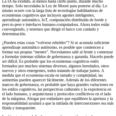
La IA ha existido, al menos hasta cierto punto, durante mucho
tiempo. Solo necesitaba la Ley de Moore para ponerse al día. Lo
mismo ocurre con la larga lista de tecnologías habilitadoras de
ecosistemas cognitivos que incluyen agentes inteligentes,
aprendizaje automático, IoT, computación distribuida de borde y
peer-to-peer e interfaces humano-computadora. Ahora todos están
convergiendo, y tenemos que dirigir el barco con cuidado y
determinación.
¿Pueden estas cosas “volverse rebeldes”? Si se acumula suficiente
aprendizaje automático autónomo, es posible que comiencen a
formar sus propias “mentes”. Necesitamos salir al frente y comenzar
a formular sistemas sólidos de gobernanza y garantía. Hacerlo puede
ser difícil. Es probable que los ecosistemas cognitivos estén
formados por muchos sistemas diversos, algunos heredados, otros
nuevos y otros emergentes, todos tratando de trabajar juntos. A
medida que el ecosistema escala en tamaño y complejidad, las
asimetrías pueden aparecer fácilmente. Además de los diferentes
marcos de gobernanza, es probable que haya grandes variaciones en
los estilos cognitivos, las perspectivas culturales y la experiencia en
el lado humano, y arquitecturas y protocolos conflictivos en el lado
de la máquina. Abogar por estándares que equilibren la apertura y la
responsabilidad ayudará a que la miríada de interconexiones sea más
fluida y transparente.