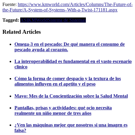
Fuente:
https://www.kmworld.com/Articles/Columns/The-Future-of-
the-Future/A-System-of-Systems–With-a-Twist-171181.aspx
Tagged:
ASI
KMWorld
Sistema de Sistemas
Related Articles
Omega-3 en el pescado: De qué manera el consumo de
pescado ayuda al corazón.
La interoperabilidad es fundamental en el vasto escenario
clínico
Cómo la forma de comer despacio y la textura de los
alimentos influyen en el apetito y el peso
Mayo: Mes de la Concientización sobre la Salud Mental
Pantallas, prisas y actividades: qué ocio necesita
realmente un niño menor de tres años
¿Ven las máquinas mejor que nosotros si una imagen es
falsa?