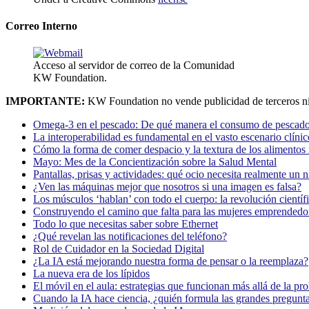
Correo Interno
Acceso al servidor de correo de la Comunidad
KW Foundation.
IMPORTANTE:
KW Foundation no vende publicidad de terceros ni
Omega-3 en el pescado: De qué manera el consumo de pescado
La interoperabilidad es fundamental en el vasto escenario clínic
Cómo la forma de comer despacio y la textura de los alimentos i
Mayo: Mes de la Concientización sobre la Salud Mental
Pantallas, prisas y actividades: qué ocio necesita realmente un 
¿Ven las máquinas mejor que nosotros si una imagen es falsa?
Los músculos ‘hablan’ con todo el cuerpo: la revolución científi
Construyendo el camino que falta para las mujeres emprendedor
Todo lo que necesitas saber sobre Ethernet
¿Qué revelan las notificaciones del teléfono?
Rol de Cuidador en la Sociedad Digital
¿La IA está mejorando nuestra forma de pensar o la reemplaza?
La nueva era de los lípidos
El móvil en el aula: estrategias que funcionan más allá de la pr
Cuando la IA hace ciencia, ¿quién formula las grandes pregunt