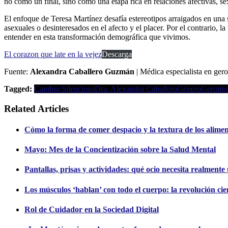
no como un final, sino como una etapa rica en relaciones afectivas, se
El enfoque de Teresa Martínez desafía estereotipos arraigados en una 
asexuales o desinteresados en el afecto y el placer. Por el contrario, l
entender en esta transformación demográfica que vivimos.
El corazon que late en la vejez
Descarga
Fuente:
Alexandra Caballero Guzmán
| Médica especialista en ger
Tagged:
Cambio Silencioso
Dra. Alexandra Caballero
Género
Geronto
Related Articles
Cómo la forma de comer despacio y la textura de los alimento
Mayo: Mes de la Concientización sobre la Salud Mental
Pantallas, prisas y actividades: qué ocio necesita realment
Los músculos ‘hablan’ con todo el cuerpo: la revolución cien
Rol de Cuidador en la Sociedad Digital