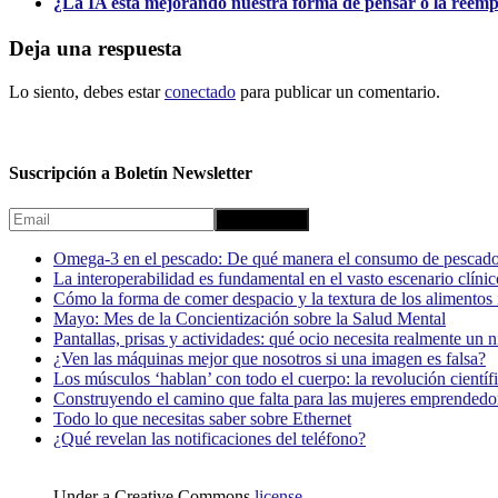
¿La IA está mejorando nuestra forma de pensar o la reem
Deja una respuesta
Lo siento, debes estar
conectado
para publicar un comentario.
Suscripción a Boletín Newsletter
Omega-3 en el pescado: De qué manera el consumo de pescado
La interoperabilidad es fundamental en el vasto escenario clínic
Cómo la forma de comer despacio y la textura de los alimentos i
Mayo: Mes de la Concientización sobre la Salud Mental
Pantallas, prisas y actividades: qué ocio necesita realmente un 
¿Ven las máquinas mejor que nosotros si una imagen es falsa?
Los músculos ‘hablan’ con todo el cuerpo: la revolución científi
Construyendo el camino que falta para las mujeres emprendedor
Todo lo que necesitas saber sobre Ethernet
¿Qué revelan las notificaciones del teléfono?
Under a Creative Commons
license