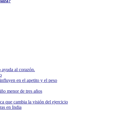
plaza?
 ayuda al corazón.
o
nfluyen en el apetito y el peso
niño menor de tres años
ca que cambia la visión del ejercicio
as en India