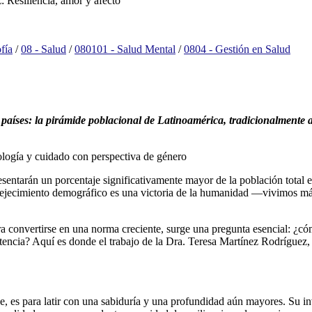
: Resiliencia, amor y afecto
fía
/
08 - Salud
/
080101 - Salud Mental
/
0804 - Gestión en Salud
 países: la pirámide poblacional de Latinoamérica, tradicionalmente a
ología y cuidado con perspectiva de género
sentarán un porcentaje significativamente mayor de la población total 
nvejecimiento demográfico es una victoria de la humanidad —vivimos m
ra convertirse en una norma creciente, surge una pregunta esencial: ¿
existencia? Aquí es donde el trabajo de la Dra. Teresa Martínez Rodríg
e, es para latir con una sabiduría y una profundidad aún mayores. Su inv