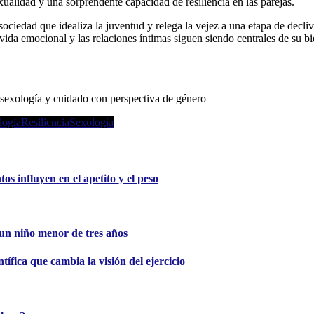
xualidad y una sorprendente capacidad de resiliencia en las parejas.
sociedad que idealiza la juventud y relega la vejez a una etapa de decl
a vida emocional y las relaciones íntimas siguen siendo centrales de su b
osexología y cuidado con perspectiva de género
logía
Resiliencia
Sexología
s influyen en el apetito y el peso
e un niño menor de tres años
tífica que cambia la visión del ejercicio