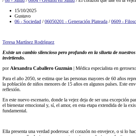
/
08 - Salud
/
0804 - Gestión en Salud
/
El corazón que late en la vejez
15/10/2025
Gustavo
06 - Sociedad
/
06050201 - Generación Plateada
/
0609 - Filoso
Teresa Martínez Rodríguez
Existe un cambio silencioso pero profundo en la silueta de nuestros
invirtiendo.
por
Alexandra Caballero Guzmán
| Médica especialista en gerosex
Para el año 2050, se estima que las personas mayores de 60 años repre
la población de niños menores de 15 años en algunos países. Este e
reflexión.
En este nuevo escenario, donde la vejez deja de ser una excepción pa
el bienestar emocional y, sí, el amor, en esta etapa extendida de la 
fundamental.
Ella presenta una verdad poderosa: el corazón no envejece, o si lo hac