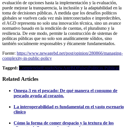
evaluación de opciones hasta la implementación y la evaluación,
puede mejorar la transparencia, la inclusión y la adaptabilidad en la
toma de decisiones públicas. A medida que los desafíos políticos
globales se vuelven cada vez más interconectados e impredecibles,
el AGD representa no solo una innovación técnica, sino un avance
normativo basado en la rendición de cuentas, el pluralismo y la
resiliencia. De este modo, permite la construcción de sistemas de
políticas públicas que no solo son analíticamente sólidos, sino
también socialmente responsables y éticamente fundamentados.
Fuente:
https://www.newagebd.net/post/opinion/280866/managing-
complexity-in-public-policy
Tagged:
Complejidad
Estado
NewAgeBD
Países
Políticas Públicas
Related Articles
Omega-3 en el pescado: De qué manera el consumo de
pescado ayuda al corazón.
La interoperabilidad es fundamental en el vasto escenario
clínico
Cómo la forma de comer despacio y la textura de los