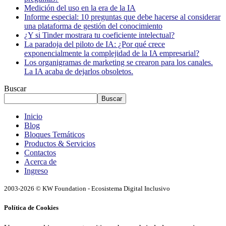
Medición del uso en la era de la IA
Informe especial: 10 preguntas que debe hacerse al considerar
una plataforma de gestión del conocimiento
¿Y si Tinder mostrara tu coeficiente intelectual?
La paradoja del piloto de IA: ¿Por qué crece
exponencialmente la complejidad de la IA empresarial?
Los organigramas de marketing se crearon para los canales.
La IA acaba de dejarlos obsoletos.
Buscar
Buscar
Inicio
Blog
Bloques Temáticos
Productos & Servicios
Contactos
Acerca de
Ingreso
2003-2026 © KW Foundation - Ecosistema Digital Inclusivo
Política de Cookies