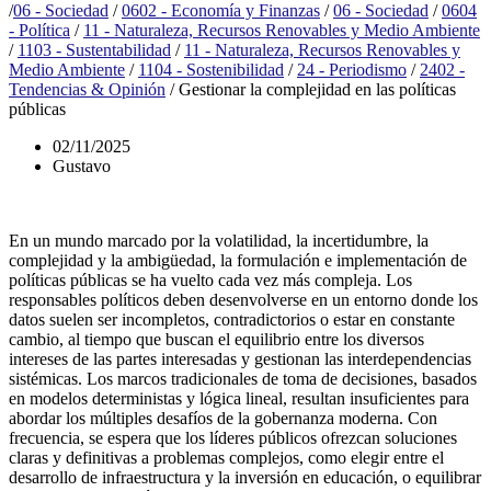
/
06 - Sociedad
/
0602 - Economía y Finanzas
/
06 - Sociedad
/
0604
- Política
/
11 - Naturaleza, Recursos Renovables y Medio Ambiente
/
1103 - Sustentabilidad
/
11 - Naturaleza, Recursos Renovables y
Medio Ambiente
/
1104 - Sostenibilidad
/
24 - Periodismo
/
2402 -
Tendencias & Opinión
/
Gestionar la complejidad en las políticas
públicas
02/11/2025
Gustavo
En un mundo marcado por la volatilidad, la incertidumbre, la
complejidad y la ambigüedad, la formulación e implementación de
políticas públicas se ha vuelto cada vez más compleja. Los
responsables políticos deben desenvolverse en un entorno donde los
datos suelen ser incompletos, contradictorios o estar en constante
cambio, al tiempo que buscan el equilibrio entre los diversos
intereses de las partes interesadas y gestionan las interdependencias
sistémicas. Los marcos tradicionales de toma de decisiones, basados ​​
en modelos deterministas y lógica lineal, resultan insuficientes para
abordar los múltiples desafíos de la gobernanza moderna. Con
frecuencia, se espera que los líderes públicos ofrezcan soluciones
claras y definitivas a problemas complejos, como elegir entre el
desarrollo de infraestructura y la inversión en educación, o equilibrar