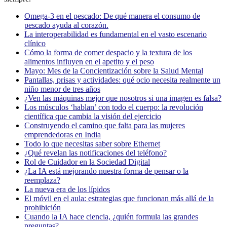
Omega-3 en el pescado: De qué manera el consumo de
pescado ayuda al corazón.
La interoperabilidad es fundamental en el vasto escenario
clínico
Cómo la forma de comer despacio y la textura de los
alimentos influyen en el apetito y el peso
Mayo: Mes de la Concientización sobre la Salud Mental
Pantallas, prisas y actividades: qué ocio necesita realmente un
niño menor de tres años
¿Ven las máquinas mejor que nosotros si una imagen es falsa?
Los músculos ‘hablan’ con todo el cuerpo: la revolución
científica que cambia la visión del ejercicio
Construyendo el camino que falta para las mujeres
emprendedoras en India
Todo lo que necesitas saber sobre Ethernet
¿Qué revelan las notificaciones del teléfono?
Rol de Cuidador en la Sociedad Digital
¿La IA está mejorando nuestra forma de pensar o la
reemplaza?
La nueva era de los lípidos
El móvil en el aula: estrategias que funcionan más allá de la
prohibición
Cuando la IA hace ciencia, ¿quién formula las grandes
preguntas?