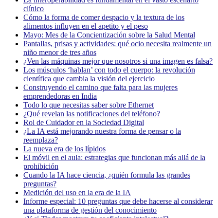
clínico
Cómo la forma de comer despacio y la textura de los
alimentos influyen en el apetito y el peso
Mayo: Mes de la Concientización sobre la Salud Mental
Pantallas, prisas y actividades: qué ocio necesita realmente un
niño menor de tres años
¿Ven las máquinas mejor que nosotros si una imagen es falsa?
Los músculos ‘hablan’ con todo el cuerpo: la revolución
científica que cambia la visión del ejercicio
Construyendo el camino que falta para las mujeres
emprendedoras en India
Todo lo que necesitas saber sobre Ethernet
¿Qué revelan las notificaciones del teléfono?
Rol de Cuidador en la Sociedad Digital
¿La IA está mejorando nuestra forma de pensar o la
reemplaza?
La nueva era de los lípidos
El móvil en el aula: estrategias que funcionan más allá de la
prohibición
Cuando la IA hace ciencia, ¿quién formula las grandes
preguntas?
Medición del uso en la era de la IA
Informe especial: 10 preguntas que debe hacerse al considerar
una plataforma de gestión del conocimiento