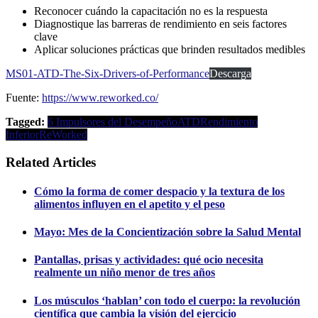
Reconocer cuándo la capacitación no es la respuesta
Diagnostique las barreras de rendimiento en seis factores
clave
Aplicar soluciones prácticas que brinden resultados medibles
MS01-ATD-The-Six-Drivers-of-Performance
Descarga
Fuente:
https://www.reworked.co/
Tagged:
6 Impulsores del Desempeño
ATD
Rendimiento
Inferior
ReWorked
Related Articles
Cómo la forma de comer despacio y la textura de los
alimentos influyen en el apetito y el peso
Mayo: Mes de la Concientización sobre la Salud Mental
Pantallas, prisas y actividades: qué ocio necesita
realmente un niño menor de tres años
Los músculos ‘hablan’ con todo el cuerpo: la revolución
científica que cambia la visión del ejercicio