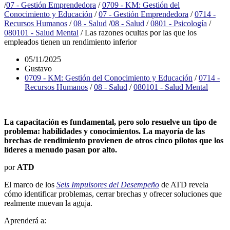
/
07 - Gestión Emprendedora
/
0709 - KM: Gestión del
Conocimiento y Educación
/
07 - Gestión Emprendedora
/
0714 -
Recursos Humanos
/
08 - Salud
/
08 - Salud
/
0801 - Psicología
/
080101 - Salud Mental
/
Las razones ocultas por las que los
empleados tienen un rendimiento inferior
05/11/2025
Gustavo
0709 - KM: Gestión del Conocimiento y Educación
/
0714 -
Recursos Humanos
/
08 - Salud
/
080101 - Salud Mental
La capacitación es fundamental, pero solo resuelve un tipo de
problema: habilidades y conocimientos. La mayoría de las
brechas de rendimiento provienen de otros cinco pilotos que los
líderes a menudo pasan por alto.
por
ATD
El marco de los
Seis Impulsores del Desempeño
de ATD revela
cómo identificar problemas, cerrar brechas y ofrecer soluciones que
realmente muevan la aguja.
Aprenderá a: