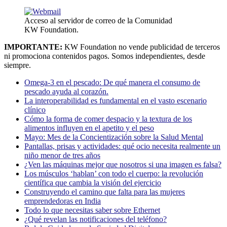
Acceso al servidor de correo de la Comunidad
KW Foundation.
IMPORTANTE:
KW Foundation no vende publicidad de terceros
ni promociona contenidos pagos. Somos independientes, desde
siempre.
Omega-3 en el pescado: De qué manera el consumo de
pescado ayuda al corazón.
La interoperabilidad es fundamental en el vasto escenario
clínico
Cómo la forma de comer despacio y la textura de los
alimentos influyen en el apetito y el peso
Mayo: Mes de la Concientización sobre la Salud Mental
Pantallas, prisas y actividades: qué ocio necesita realmente un
niño menor de tres años
¿Ven las máquinas mejor que nosotros si una imagen es falsa?
Los músculos ‘hablan’ con todo el cuerpo: la revolución
científica que cambia la visión del ejercicio
Construyendo el camino que falta para las mujeres
emprendedoras en India
Todo lo que necesitas saber sobre Ethernet
¿Qué revelan las notificaciones del teléfono?