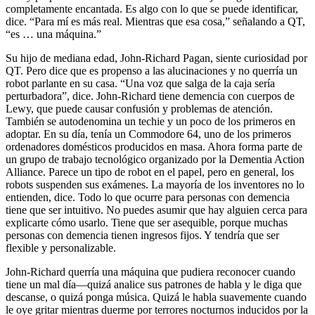
completamente encantada. Es algo con lo que se puede identificar,
dice. “Para mí es más real. Mientras que esa cosa,” señalando a QT,
“es … una máquina.”
Su hijo de mediana edad, John-Richard Pagan, siente curiosidad por
QT. Pero dice que es propenso a las alucinaciones y no querría un
robot parlante en su casa. “Una voz que salga de la caja sería
perturbadora”, dice. John-Richard tiene demencia con cuerpos de
Lewy, que puede causar confusión y problemas de atención.
También se autodenomina un techie y un poco de los primeros en
adoptar. En su día, tenía un Commodore 64, uno de los primeros
ordenadores domésticos producidos en masa. Ahora forma parte de
un grupo de trabajo tecnológico organizado por la Dementia Action
Alliance. Parece un tipo de robot en el papel, pero en general, los
robots suspenden sus exámenes. La mayoría de los inventores no lo
entienden, dice. Todo lo que ocurre para personas con demencia
tiene que ser intuitivo. No puedes asumir que hay alguien cerca para
explicarte cómo usarlo. Tiene que ser asequible, porque muchas
personas con demencia tienen ingresos fijos. Y tendría que ser
flexible y personalizable.
John-Richard querría una máquina que pudiera reconocer cuando
tiene un mal día—quizá analice sus patrones de habla y le diga que
descanse, o quizá ponga música. Quizá le habla suavemente cuando
le oye gritar mientras duerme por terrores nocturnos inducidos por la