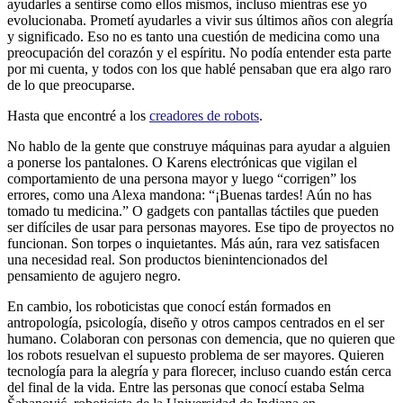
ayudarles a sentirse como ellos mismos, incluso mientras ese yo
evolucionaba. Prometí ayudarles a vivir sus últimos años con alegría
y significado. Eso no es tanto una cuestión de medicina como una
preocupación del corazón y el espíritu. No podía entender esta parte
por mi cuenta, y todos con los que hablé pensaban que era algo raro
de lo que preocuparse.
Hasta que encontré a los
creadores de robots
.
No hablo de la gente que construye máquinas para ayudar a alguien
a ponerse los pantalones. O Karens electrónicas que vigilan el
comportamiento de una persona mayor y luego “corrigen” los
errores, como una Alexa mandona: “¡Buenas tardes! Aún no has
tomado tu medicina.” O gadgets con pantallas táctiles que pueden
ser difíciles de usar para personas mayores. Ese tipo de proyectos no
funcionan. Son torpes o inquietantes. Más aún, rara vez satisfacen
una necesidad real. Son productos bienintencionados del
pensamiento de agujero negro.
En cambio, los roboticistas que conocí están formados en
antropología, psicología, diseño y otros campos centrados en el ser
humano. Colaboran con personas con demencia, que no quieren que
los robots resuelvan el supuesto problema de ser mayores. Quieren
tecnología para la alegría y para florecer, incluso cuando están cerca
del final de la vida. Entre las personas que conocí estaba Selma