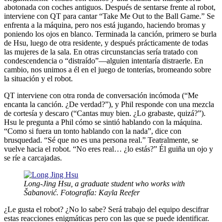
abotonada con coches antiguos. Después de sentarse frente al robot,
interviene con QT para cantar “Take Me Out to the Ball Game.” Se
enfrenta a la máquina, pero nos está jugando, haciendo bromas y
poniendo los ojos en blanco. Terminada la canción, primero se burla
de Hsu, luego de otra residente, y después prácticamente de todas
las mujeres de la sala. En otras circunstancias sería tratado con
condescendencia o “distraído”—alguien intentaría distraerle. En
cambio, nos unimos a él en el juego de tonterías, bromeando sobre
la situación y el robot.
QT interviene con otra ronda de conversación incómoda (“Me
encanta la canción. ¿De verdad?”), y Phil responde con una mezcla
de cortesía y descaro (“Cantas muy bien. ¿Lo grabaste, quizá?”).
Hsu le pregunta a Phil cómo se sintió hablando con la máquina.
“Como si fuera un tonto hablando con la nada”, dice con
brusquedad. “Sé que no es una persona real.” Teatralmente, se
vuelve hacia el robot. “No eres real… ¿lo estás?” Él guiña un ojo y
se ríe a carcajadas.
Long-Jing Hsu, a graduate student who works with
Šabanović. Fotografía: Kayla Reefer
¿Le gusta el robot? ¿No lo sabe? Será trabajo del equipo descifrar
estas reacciones enigmáticas pero con las que se puede identificar.