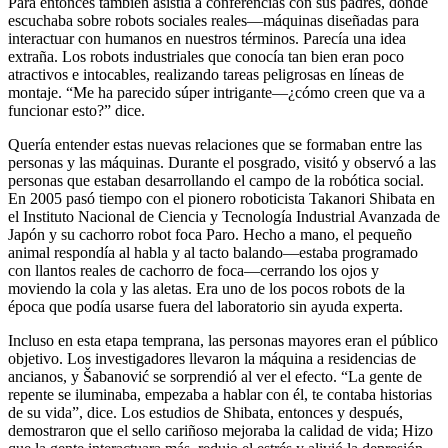
Para entonces también asistía a conferencias con sus padres, donde
escuchaba sobre robots sociales reales—máquinas diseñadas para
interactuar con humanos en nuestros términos. Parecía una idea
extraña. Los robots industriales que conocía tan bien eran poco
atractivos e intocables, realizando tareas peligrosas en líneas de
montaje. “Me ha parecido súper intrigante—¿cómo creen que va a
funcionar esto?” dice.
Quería entender estas nuevas relaciones que se formaban entre las
personas y las máquinas. Durante el posgrado, visitó y observó a las
personas que estaban desarrollando el campo de la robótica social.
En 2005 pasó tiempo con el pionero roboticista Takanori Shibata en
el Instituto Nacional de Ciencia y Tecnología Industrial Avanzada de
Japón y su cachorro robot foca Paro. Hecho a mano, el pequeño
animal respondía al habla y al tacto balando—estaba programado
con llantos reales de cachorro de foca—cerrando los ojos y
moviendo la cola y las aletas. Era uno de los pocos robots de la
época que podía usarse fuera del laboratorio sin ayuda experta.
Incluso en esta etapa temprana, las personas mayores eran el público
objetivo. Los investigadores llevaron la máquina a residencias de
ancianos, y Šabanović se sorprendió al ver el efecto. “La gente de
repente se iluminaba, empezaba a hablar con él, te contaba historias
de su vida”, dice. Los estudios de Shibata, entonces y después,
demostraron que el sello cariñoso mejoraba la calidad de vida; Hizo