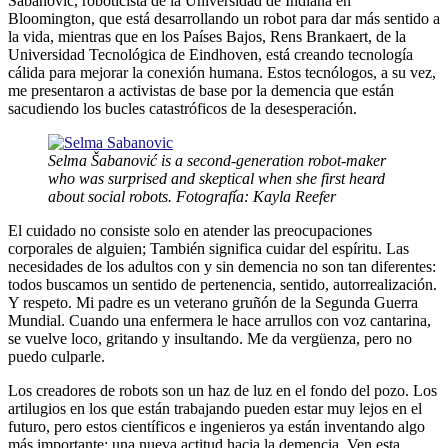
Šabanović, roboticista de la Universidad de Indiana en
Bloomington, que está desarrollando un robot para dar más sentido a
la vida, mientras que en los Países Bajos, Rens Brankaert, de la
Universidad Tecnológica de Eindhoven, está creando tecnología
cálida para mejorar la conexión humana. Estos tecnólogos, a su vez,
me presentaron a activistas de base por la demencia que están
sacudiendo los bucles catastróficos de la desesperación.
Selma Šabanović is a second-generation robot-maker
who was surprised and skeptical when she first heard
about social robots. Fotografía: Kayla Reefer
El cuidado no consiste solo en atender las preocupaciones
corporales de alguien; También significa cuidar del espíritu. Las
necesidades de los adultos con y sin demencia no son tan diferentes:
todos buscamos un sentido de pertenencia, sentido, autorrealización.
Y respeto. Mi padre es un veterano gruñón de la Segunda Guerra
Mundial. Cuando una enfermera le hace arrullos con voz cantarina,
se vuelve loco, gritando y insultando. Me da vergüenza, pero no
puedo culparle.
Los creadores de robots son un haz de luz en el fondo del pozo. Los
artilugios en los que están trabajando pueden estar muy lejos en el
futuro, pero estos científicos e ingenieros ya están inventando algo
más importante: una nueva actitud hacia la demencia. Ven esta