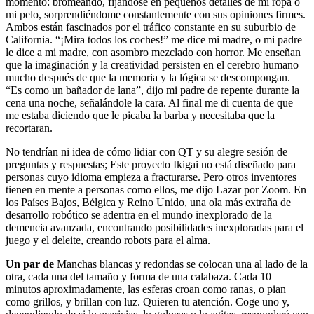
momento: bromeando, fijándose en pequeños detalles de mi ropa o
mi pelo, sorprendiéndome constantemente con sus opiniones firmes.
Ambos están fascinados por el tráfico constante en su suburbio de
California. “¡Mira todos los coches!” me dice mi madre, o mi padre
le dice a mi madre, con asombro mezclado con horror. Me enseñan
que la imaginación y la creatividad persisten en el cerebro humano
mucho después de que la memoria y la lógica se descompongan.
“Es como un bañador de lana”, dijo mi padre de repente durante la
cena una noche, señalándole la cara. Al final me di cuenta de que
me estaba diciendo que le picaba la barba y necesitaba que la
recortaran.
No tendrían ni idea de cómo lidiar con QT y su alegre sesión de
preguntas y respuestas; Este proyecto Ikigai no está diseñado para
personas cuyo idioma empieza a fracturarse. Pero otros inventores
tienen en mente a personas como ellos, me dijo Lazar por Zoom. En
los Países Bajos, Bélgica y Reino Unido, una ola más extraña de
desarrollo robótico se adentra en el mundo inexplorado de la
demencia avanzada, encontrando posibilidades inexploradas para el
juego y el deleite, creando robots para el alma.
Un par de
Manchas blancas y redondas se colocan una al lado de la
otra, cada una del tamaño y forma de una calabaza. Cada 10
minutos aproximadamente, las esferas croan como ranas, o pian
como grillos, y brillan con luz. Quieren tu atención. Coge uno y,