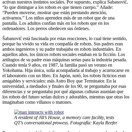
activan nuestros instintos sociales. Por supuesto, explica Šabanović,
“lo que distingue a los robots es que tienen cuerpo.” Añade:
“Pueden moverse, mostrar que están prestando atención,
activarnos.” Los niños aprenden más de un robot que de una
pantalla. Los adultos confían más en los robots que en los
ordenadores. Los perros obedecen sus órdenes.
Šabanović está fascinada por estas reacciones, lo cual tiene sentido,
porque ha vivido su vida en compañía de robots. Sus padres eran
ambos ingenieros y su padre trabajaba en robots industriales. En
aquellos años, los únicos robots sociales estaban en la ficción. Los
artilugios de su padre eran máquinas serias para la industria pesada.
Cuando tenía 9 años, en 1987, la familia pasó un verano en
Yokohama. Hija única, solía acompañarla al trabajo y acurrucarse en
el laboratorio con un libro. En Japón, notó, los robots ficticios eran
amigables y serviciales: más Astro Boy que Terminator. En la
universidad, a mediados y finales de los 90, se preguntaba por esas
diferencias y se preguntaba por qué algunas culturas asumían que
los robots del futuro serían dulces y adorables, mientras que otras los
imaginaban como villanos o matones.
A resident of Jill’s House, a memory care facility, tests
QT’s conversational prowess. Fotografía: Kayla Reefer