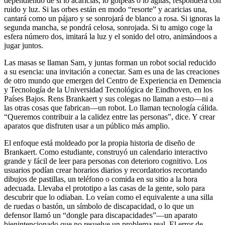
dependiendo de si lo acaricias, lo golpeas o lo agitas, responderá con
ruido y luz. Si las orbes están en modo “resorte” y acaricias una,
cantará como un pájaro y se sonrojará de blanco a rosa. Si ignoras la
segunda mancha, se pondrá celosa, sonrojada. Si tu amigo coge la
esfera número dos, imitará la luz y el sonido del otro, animándoos a
jugar juntos.
Las masas se llaman Sam, y juntas forman un robot social reducido
a su esencia: una invitación a conectar. Sam es una de las creaciones
de otro mundo que emergen del Centro de Experiencia en Demencia
y Tecnología de la Universidad Tecnológica de Eindhoven, en los
Países Bajos. Rens Brankaert y sus colegas no llaman a esto—ni a
las otras cosas que fabrican—un robot. Lo llaman tecnología cálida.
“Queremos contribuir a la calidez entre las personas”, dice. Y crear
aparatos que disfruten usar a un público más amplio.
El enfoque está moldeado por la propia historia de diseño de
Brankaert. Como estudiante, construyó un calendario interactivo
grande y fácil de leer para personas con deterioro cognitivo. Los
usuarios podían crear horarios diarios y recordatorios recortando
dibujos de pastillas, un teléfono o comida en su sitio a la hora
adecuada. Llevaba el prototipo a las casas de la gente, solo para
descubrir que lo odiaban. Lo veían como el equivalente a una silla
de ruedas o bastón, un símbolo de discapacidad, o lo que un
defensor llamó un “dongle para discapacidades”—un aparato
bienintencionado que no resuelve un problema real. El error de