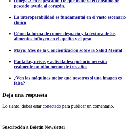
Omega-3 en el pescado: De qué manera el consumo de
pescado ayuda al corazón.
La interoperabilidad es fundamental en el vasto escenario
clínico
Cómo la forma de comer despacio y la textura de los
alimentos influyen en el apetito y el peso
Mayo: Mes de la Concientización sobre la Salud Mental
Pantallas, prisas y actividades: qué ocio necesita
realmente un niño menor de tres años
¿Ven las máquinas mejor que nosotros si una imagen es
falsa?
Deja una respuesta
Lo siento, debes estar
conectado
para publicar un comentario.
Suscripción a Boletín Newsletter