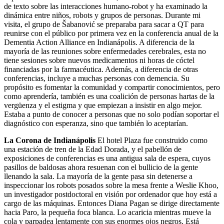
de texto sobre las interacciones humano-robot y ha examinado la
dinámica entre niños, robots y grupos de personas. Durante mi
visita, el grupo de Šabanović se preparaba para sacar a QT para
reunirse con el público por primera vez en la conferencia anual de la
Dementia Action Alliance en Indianápolis. A diferencia de la
mayoría de las reuniones sobre enfermedades cerebrales, esta no
tiene sesiones sobre nuevos medicamentos ni horas de cóctel
financiadas por la farmacéutica. Además, a diferencia de otras
conferencias, incluye a muchas personas con demencia. Su
propósito es fomentar la comunidad y compartir conocimientos, pero
como aprendería, también es una coalición de personas hartas de la
vergüenza y el estigma y que empiezan a insistir en algo mejor.
Estaba a punto de conocer a personas que no solo podían soportar el
diagnóstico con esperanza, sino que también lo aceptarían.
La Corona de Indianápolis
El hotel Plaza fue construido como
una estación de tren de la Edad Dorada, y el pabellón de
exposiciones de conferencias es una antigua sala de espera, cuyos
pasillos de baldosas ahora resuenan con el bullicio de la gente
llenando la sala. La mayoría de la gente pasa sin detenerse a
inspeccionar los robots posados sobre la mesa frente a Weslie Khoo,
un investigador postdoctoral en visión por ordenador que hoy está a
cargo de las máquinas. Entonces Diana Pagan se dirige directamente
hacia Paro, la pequeña foca blanca. Lo acaricia mientras mueve la
cola y parpadea lentamente con sus enormes ojos negros. Está