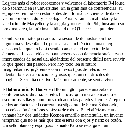
Los tres más el robot recogemos y volvemos al laboratorio R-House
de Šabanović en la universidad. En la gran sala de conferencias, su
equipo se reunirá con estudiantes de informática, ciencia de datos,
visión por ordenador y psicología. Analizarán la amabilidad y la
vacilación de Maryellen y la alegría y molestia de Phil, buscando su
próxima tarea, la próxima habilidad que QT necesita aprender.
Conduzco un rato, pensando. La sesión de demostración fue
juguetona y desenfadada, pero la sala también tenía una energía
desconocida que no había sentido antes en el contexto de la
demencia. Las actividades para personas con demencia suelen estar
impregnadas de nostalgia, alejándose del presente difícil para revivir
lo que queda del pasado. Pero hoy todo iba al futuro.
Imaginábamos, jugábamos con nuevos tipos de relaciones,
intentando idear aplicaciones y usos que aún son difíciles de
imaginar. Se sentía creativo. Más precisamente, se sentía vivo.
El laboratorio R-House
en Bloomington parece una sala de
conferencias ordinaria: paredes blancas, gran mesa de madera y
escritorios, sillas y monitores rodeando las paredes. Pero está repleto
de los artefactos de la carrera investigadora de Selma Šabanović,
una colección de robots y piezas de robots. En el alféizar de una
ventana hay dos unidades Keepon amarillo mantequilla, un invento
temprano que no es más que dos esferas con ojos y nariz de botón.
Un sello blanco y esponjoso llamado Paro se recarga en un