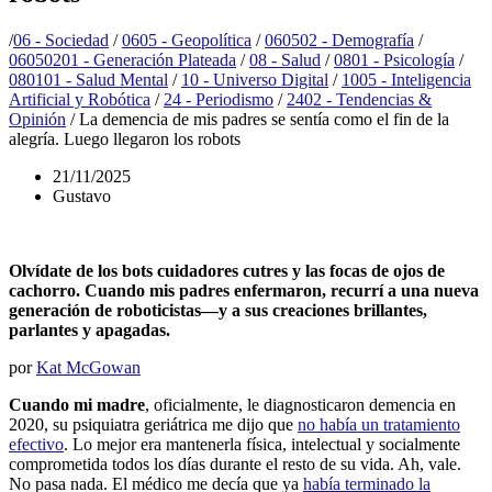
/
06 - Sociedad
/
0605 - Geopolítica
/
060502 - Demografía
/
06050201 - Generación Plateada
/
08 - Salud
/
0801 - Psicología
/
080101 - Salud Mental
/
10 - Universo Digital
/
1005 - Inteligencia
Artificial y Robótica
/
24 - Periodismo
/
2402 - Tendencias &
Opinión
/
La demencia de mis padres se sentía como el fin de la
alegría. Luego llegaron los robots
21/11/2025
Gustavo
Olvídate de los bots cuidadores cutres y las focas de ojos de
cachorro. Cuando mis padres enfermaron, recurrí a una nueva
generación de roboticistas—y a sus creaciones brillantes,
parlantes y apagadas.
por
Kat McGowan
Cuando mi madre
, oficialmente, le diagnosticaron demencia en
2020, su psiquiatra geriátrica me dijo que
no había un tratamiento
efectivo
. Lo mejor era mantenerla física, intelectual y socialmente
comprometida todos los días durante el resto de su vida. Ah, vale.
No pasa nada. El médico me decía que ya
había terminado la