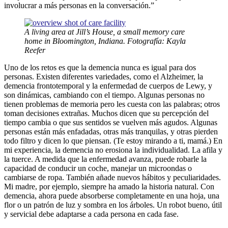
involucrar a más personas en la conversación.”
A living area at Jill’s House, a small memory care
home in Bloomington, Indiana. Fotografía: Kayla
Reefer
Uno de los retos es que la demencia nunca es igual para dos
personas. Existen diferentes variedades, como el Alzheimer, la
demencia frontotemporal y la enfermedad de cuerpos de Lewy, y
son dinámicas, cambiando con el tiempo. Algunas personas no
tienen problemas de memoria pero les cuesta con las palabras; otros
toman decisiones extrañas. Muchos dicen que su percepción del
tiempo cambia o que sus sentidos se vuelven más agudos. Algunas
personas están más enfadadas, otras más tranquilas, y otras pierden
todo filtro y dicen lo que piensan. (Te estoy mirando a ti, mamá.) En
mi experiencia, la demencia no erosiona la individualidad. La afila y
la tuerce. A medida que la enfermedad avanza, puede robarle la
capacidad de conducir un coche, manejar un microondas o
cambiarse de ropa. También añade nuevos hábitos y peculiaridades.
Mi madre, por ejemplo, siempre ha amado la historia natural. Con
demencia, ahora puede absorberse completamente en una hoja, una
flor o un patrón de luz y sombra en los árboles. Un robot bueno, útil
y servicial debe adaptarse a cada persona en cada fase.