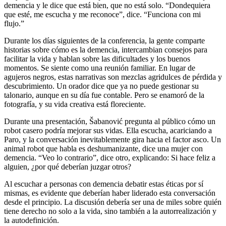
demencia y le dice que está bien, que no está solo. “Dondequiera
que esté, me escucha y me reconoce”, dice. “Funciona con mi
flujo.”
Durante los días siguientes de la conferencia, la gente comparte
historias sobre cómo es la demencia, intercambian consejos para
facilitar la vida y hablan sobre las dificultades y los buenos
momentos. Se siente como una reunión familiar. En lugar de
agujeros negros, estas narrativas son mezclas agridulces de pérdida y
descubrimiento. Un orador dice que ya no puede gestionar su
talonario, aunque en su día fue contable. Pero se enamoró de la
fotografía, y su vida creativa está floreciente.
Durante una presentación, Šabanović pregunta al público cómo un
robot casero podría mejorar sus vidas. Ella escucha, acariciando a
Paro, y la conversación inevitablemente gira hacia el factor asco. Un
animal robot que habla es deshumanizante, dice una mujer con
demencia. “Veo lo contrario”, dice otro, explicando: Si hace feliz a
alguien, ¿por qué deberían juzgar otros?
Al escuchar a personas con demencia debatir estas éticas por sí
mismas, es evidente que deberían haber liderado esta conversación
desde el principio. La discusión debería ser una de miles sobre quién
tiene derecho no solo a la vida, sino también a la autorrealización y
la autodefinición.