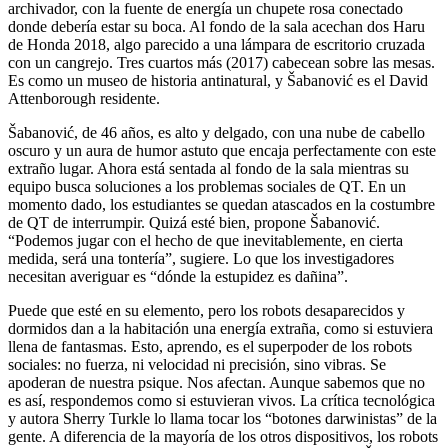
archivador, con la fuente de energía un chupete rosa conectado
donde debería estar su boca. Al fondo de la sala acechan dos Haru
de Honda 2018, algo parecido a una lámpara de escritorio cruzada
con un cangrejo. Tres cuartos más (2017) cabecean sobre las mesas.
Es como un museo de historia antinatural, y Šabanović es el David
Attenborough residente.
Šabanović, de 46 años, es alto y delgado, con una nube de cabello
oscuro y un aura de humor astuto que encaja perfectamente con este
extraño lugar. Ahora está sentada al fondo de la sala mientras su
equipo busca soluciones a los problemas sociales de QT. En un
momento dado, los estudiantes se quedan atascados en la costumbre
de QT de interrumpir. Quizá esté bien, propone Šabanović.
“Podemos jugar con el hecho de que inevitablemente, en cierta
medida, será una tontería”, sugiere. Lo que los investigadores
necesitan averiguar es “dónde la estupidez es dañina”.
Puede que esté en su elemento, pero los robots desaparecidos y
dormidos dan a la habitación una energía extraña, como si estuviera
llena de fantasmas. Esto, aprendo, es el superpoder de los robots
sociales: no fuerza, ni velocidad ni precisión, sino vibras. Se
apoderan de nuestra psique. Nos afectan. Aunque sabemos que no
es así, respondemos como si estuvieran vivos. La crítica tecnológica
y autora Sherry Turkle lo llama tocar los “botones darwinistas” de la
gente. A diferencia de la mayoría de los otros dispositivos, los robots