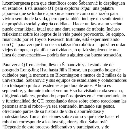
luxemburguesa para que científicos como Šabanović lo desplieguen
en estudios. Está usando QT para explorar
ikigai
, una palabra
japonesa que se traduce aproximadamente como una razón para
vivir o sentido de la vida, pero que también incluye un sentimiento
de propósito social y alegría cotidiana. Hacer un favor a un vecino
puede crear ikigai, igual que una dura semana de trabajo. Incluso
reflexionar sobre los logros de la vida puede provocarlo. Su equipo,
financiado por el Toyota Research Institute, está experimentando
con QT para ver qué tipo de socialización robótica —quizá recordar
viejos tiempos, o planificar actividades, o quizá simplemente una
línea de conversación— podría dar a alguien esa buena sensación.
Para ver a QT en acción, llevo a Šabanović y al estudiante de
posgrado Long-Jing Hsu hasta Jill’s House, un pequeño hogar de
cuidados para la memoria en Bloomington a menos de 2 millas de la
universidad. Šabanović y sus equipos de estudiantes y colaboradores
han trabajado junto a residentes aquí durante años. Ahora es
septiembre, y durante todo el verano Hsu ha visitado cada semana,
dirigiendo talleres, probando pequeños ajustes en el comportamiento
y funcionalidad de QT, recopilando datos sobre cómo reaccionan las
personas ante el robot—ya sea sonriendo, imitando sus gestos,
ofreciendo partes de su historia de vida o aburriéndose y
molestándose. Tomar decisiones sobre cómo y qué debe hacer el
robot no corresponde a los investigadores, dice Šabanović.
“Depende de este proceso deliberativo y participativo, y de