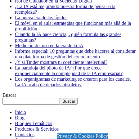
Rol de Cuidador en la Sociedad Digital
¿La IA está mejorando nuestra forma de pensar o la
reemplaza?
La nueva era de los lípidos
El móvil en el aula: estrategias que funcionan más allá de la
prohibición
Cuando la IA hace ciencia, ¿quién formula las grandes
preguntas?
Medición del uso en la era de la IA
Informe especial: 10 preguntas que debe hacerse al considerar
una plataforma de gestión del conocimiento
¿Y si Tinder mostrara tu coeficiente intelectual?
La paradoja del piloto de IA: ¿Por qué crece
exponencialmente la complejidad de la IA empresarial?
Los organigramas de marketing se crearon para los canales.
La IA acaba de dejarlos obsoletos.
Buscar
Buscar
Inicio
Blog
Bloques Temáticos
Productos & Servicios
Contactos
Privacy & Cookies Policy