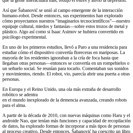
que la gente interactuara más, redujo el estrés y alivió la depresión.
Así que Šabanović se unió al campo emergente de la interacción
humano-robot. Desde entonces, sus experimentos han explorado
cómo proyectamos nuestros “imaginarios tecnocientíficos”—nuestro
equipaje cultural, miedos y fantasías—sobre estos trozos de metal y
plástico. Algo así como si Isaac Asimov se hubiera convertido en
psicólogo experimental.
En uno de los primeros estudios, llevó a Paro a una residencia para
estudiar cómo el dispositivo convertía floreceras en mariposas. La
mayoría de los residentes ignoraban a la cría de foca hasta que
llegaban otras personas—entonces se convertía en un rompehielos o
un señuelo social. Se reunían para tocarlo. Comentaban sus sonidos
y movimientos, riendo. El robot, vio, parecía abrir una puerta a otras
personas.
En Europa y el Reino Unido, una ola más extraña de desarrollo
robótico se adentra
en el mundo inexplorado de la demencia avanzada, creando robots
para el alma.
A partir de la década de 2010, con nuevas máquinas como Haru y el
androide Nao, que tenían más funciones y capacidad de recopilación
de datos, ha explorado formas de incorporar a más tipos de personas
al proceso creativo. Desde entonces, Šabanović ha coescrito un libro