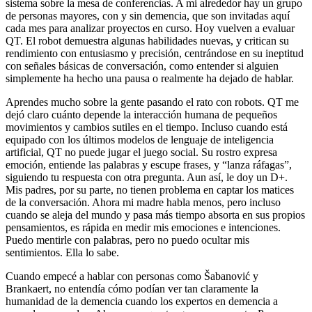
sistema sobre la mesa de conferencias. A mi alrededor hay un grupo
de personas mayores, con y sin demencia, que son invitadas aquí
cada mes para analizar proyectos en curso. Hoy vuelven a evaluar
QT. El robot demuestra algunas habilidades nuevas, y critican su
rendimiento con entusiasmo y precisión, centrándose en su ineptitud
con señales básicas de conversación, como entender si alguien
simplemente ha hecho una pausa o realmente ha dejado de hablar.
Aprendes mucho sobre la gente pasando el rato con robots. QT me
dejó claro cuánto depende la interacción humana de pequeños
movimientos y cambios sutiles en el tiempo. Incluso cuando está
equipado con los últimos modelos de lenguaje de inteligencia
artificial, QT no puede jugar el juego social. Su rostro expresa
emoción, entiende las palabras y escupe frases, y “lanza ráfagas”,
siguiendo tu respuesta con otra pregunta. Aun así, le doy un D+.
Mis padres, por su parte, no tienen problema en captar los matices
de la conversación. Ahora mi madre habla menos, pero incluso
cuando se aleja del mundo y pasa más tiempo absorta en sus propios
pensamientos, es rápida en medir mis emociones e intenciones.
Puedo mentirle con palabras, pero no puedo ocultar mis
sentimientos. Ella lo sabe.
Cuando empecé a hablar con personas como Šabanović y
Brankaert, no entendía cómo podían ver tan claramente la
humanidad de la demencia cuando los expertos en demencia a