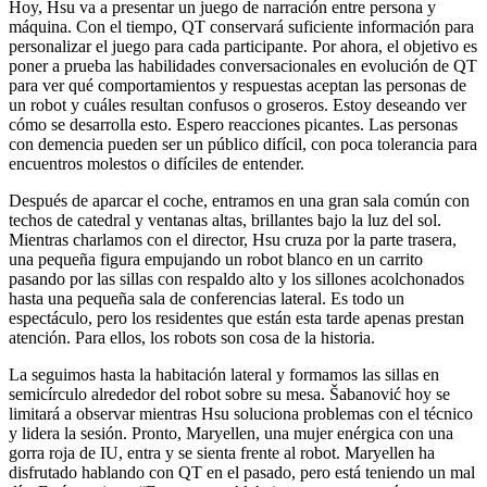
Hoy, Hsu va a presentar un juego de narración entre persona y
máquina. Con el tiempo, QT conservará suficiente información para
personalizar el juego para cada participante. Por ahora, el objetivo es
poner a prueba las habilidades conversacionales en evolución de QT
para ver qué comportamientos y respuestas aceptan las personas de
un robot y cuáles resultan confusos o groseros. Estoy deseando ver
cómo se desarrolla esto. Espero reacciones picantes. Las personas
con demencia pueden ser un público difícil, con poca tolerancia para
encuentros molestos o difíciles de entender.
Después de aparcar el coche, entramos en una gran sala común con
techos de catedral y ventanas altas, brillantes bajo la luz del sol.
Mientras charlamos con el director, Hsu cruza por la parte trasera,
una pequeña figura empujando un robot blanco en un carrito
pasando por las sillas con respaldo alto y los sillones acolchonados
hasta una pequeña sala de conferencias lateral. Es todo un
espectáculo, pero los residentes que están esta tarde apenas prestan
atención. Para ellos, los robots son cosa de la historia.
La seguimos hasta la habitación lateral y formamos las sillas en
semicírculo alrededor del robot sobre su mesa. Šabanović hoy se
limitará a observar mientras Hsu soluciona problemas con el técnico
y lidera la sesión. Pronto, Maryellen, una mujer enérgica con una
gorra roja de IU, entra y se sienta frente al robot. Maryellen ha
disfrutado hablando con QT en el pasado, pero está teniendo un mal