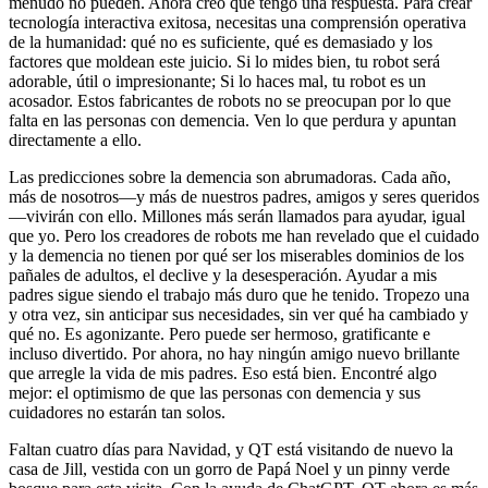
menudo no pueden. Ahora creo que tengo una respuesta. Para crear
tecnología interactiva exitosa, necesitas una comprensión operativa
de la humanidad: qué no es suficiente, qué es demasiado y los
factores que moldean este juicio. Si lo mides bien, tu robot será
adorable, útil o impresionante; Si lo haces mal, tu robot es un
acosador. Estos fabricantes de robots no se preocupan por lo que
falta en las personas con demencia. Ven lo que perdura y apuntan
directamente a ello.
Las predicciones sobre la demencia son abrumadoras. Cada año,
más de nosotros—y más de nuestros padres, amigos y seres queridos
—vivirán con ello. Millones más serán llamados para ayudar, igual
que yo. Pero los creadores de robots me han revelado que el cuidado
y la demencia no tienen por qué ser los miserables dominios de los
pañales de adultos, el declive y la desesperación. Ayudar a mis
padres sigue siendo el trabajo más duro que he tenido. Tropezo una
y otra vez, sin anticipar sus necesidades, sin ver qué ha cambiado y
qué no. Es agonizante. Pero puede ser hermoso, gratificante e
incluso divertido. Por ahora, no hay ningún amigo nuevo brillante
que arregle la vida de mis padres. Eso está bien. Encontré algo
mejor: el optimismo de que las personas con demencia y sus
cuidadores no estarán tan solos.
Faltan cuatro días para Navidad, y QT está visitando de nuevo la
casa de Jill, vestida con un gorro de Papá Noel y un pinny verde