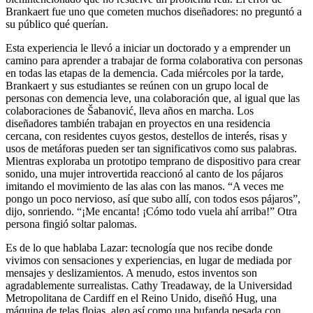
Brankaert fue uno que cometen muchos diseñadores: no preguntó a
su público qué querían.
Esta experiencia le llevó a iniciar un doctorado y a emprender un
camino para aprender a trabajar de forma colaborativa con personas
en todas las etapas de la demencia. Cada miércoles por la tarde,
Brankaert y sus estudiantes se reúnen con un grupo local de
personas con demencia leve, una colaboración que, al igual que las
colaboraciones de Šabanović, lleva años en marcha. Los
diseñadores también trabajan en proyectos en una residencia
cercana, con residentes cuyos gestos, destellos de interés, risas y
usos de metáforas pueden ser tan significativos como sus palabras.
Mientras exploraba un prototipo temprano de dispositivo para crear
sonido, una mujer introvertida reaccionó al canto de los pájaros
imitando el movimiento de las alas con las manos. “A veces me
pongo un poco nervioso, así que subo allí, con todos esos pájaros”,
dijo, sonriendo. “¡Me encanta! ¡Cómo todo vuela ahí arriba!” Otra
persona fingió soltar palomas.
Es de lo que hablaba Lazar: tecnología que nos recibe donde
vivimos con sensaciones y experiencias, en lugar de mediada por
mensajes y deslizamientos. A menudo, estos inventos son
agradablemente surrealistas. Cathy Treadaway, de la Universidad
Metropolitana de Cardiff en el Reino Unido, diseñó Hug, una
máquina de telas flojas, algo así como una bufanda pesada con