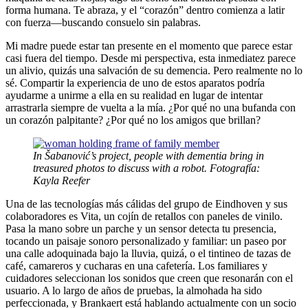
forma humana. Te abraza, y el “corazón” dentro comienza a latir
con fuerza—buscando consuelo sin palabras.
Mi madre puede estar tan presente en el momento que parece estar
casi fuera del tiempo. Desde mi perspectiva, esta inmediatez parece
un alivio, quizás una salvación de su demencia. Pero realmente no lo
sé. Compartir la experiencia de uno de estos aparatos podría
ayudarme a unirme a ella en su realidad en lugar de intentar
arrastrarla siempre de vuelta a la mía. ¿Por qué no una bufanda con
un corazón palpitante? ¿Por qué no los amigos que brillan?
In Šabanović’s project, people with dementia bring in
treasured photos to discuss with a robot. Fotografía:
Kayla Reefer
Una de las tecnologías más cálidas del grupo de Eindhoven y sus
colaboradores es Vita, un cojín de retallos con paneles de vinilo.
Pasa la mano sobre un parche y un sensor detecta tu presencia,
tocando un paisaje sonoro personalizado y familiar: un paseo por
una calle adoquinada bajo la lluvia, quizá, o el tintineo de tazas de
café, camareros y cucharas en una cafetería. Los familiares y
cuidadores seleccionan los sonidos que creen que resonarán con el
usuario. A lo largo de años de pruebas, la almohada ha sido
perfeccionada, y Brankaert está hablando actualmente con un socio