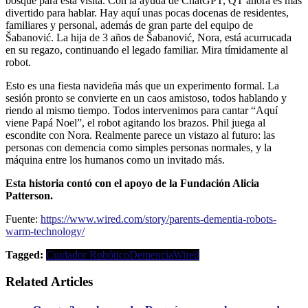
bosque para esta visita. Con la ayuda de ChatGPT, QT ahora es más
divertido para hablar. Hay aquí unas pocas docenas de residentes,
familiares y personal, además de gran parte del equipo de
Šabanović. La hija de 3 años de Šabanović, Nora, está acurrucada
en su regazo, continuando el legado familiar. Mira tímidamente al
robot.
Esto es una fiesta navideña más que un experimento formal. La
sesión pronto se convierte en un caos amistoso, todos hablando y
riendo al mismo tiempo. Todos intervenimos para cantar “Aquí
viene Papá Noel”, el robot agitando los brazos. Phil juega al
escondite con Nora. Realmente parece un vistazo al futuro: las
personas con demencia como simples personas normales, y la
máquina entre los humanos como un invitado más.
Esta historia contó con el apoyo de la Fundación Alicia
Patterson.
Fuente:
https://www.wired.com/story/parents-dementia-robots-
warm-technology/
Tagged:
Cuidador Robótico
Demencia
Wired
Related Articles