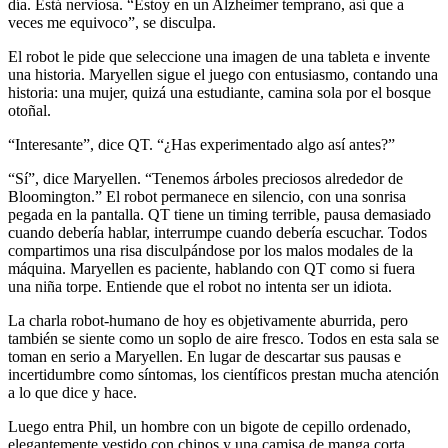
día. Está nerviosa. “Estoy en un Alzheimer temprano, así que a
veces me equivoco”, se disculpa.
El robot le pide que seleccione una imagen de una tableta e invente
una historia. Maryellen sigue el juego con entusiasmo, contando una
historia: una mujer, quizá una estudiante, camina sola por el bosque
otoñal.
“Interesante”, dice QT. “¿Has experimentado algo así antes?”
“Sí”, dice Maryellen. “Tenemos árboles preciosos alrededor de
Bloomington.” El robot permanece en silencio, con una sonrisa
pegada en la pantalla. QT tiene un timing terrible, pausa demasiado
cuando debería hablar, interrumpe cuando debería escuchar. Todos
compartimos una risa disculpándose por los malos modales de la
máquina. Maryellen es paciente, hablando con QT como si fuera
una niña torpe. Entiende que el robot no intenta ser un idiota.
La charla robot-humano de hoy es objetivamente aburrida, pero
también se siente como un soplo de aire fresco. Todos en esta sala se
toman en serio a Maryellen. En lugar de descartar sus pausas e
incertidumbre como síntomas, los científicos prestan mucha atención
a lo que dice y hace.
Luego entra Phil, un hombre con un bigote de cepillo ordenado,
elegantemente vestido con chinos y una camisa de manga corta