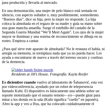
para producirla y llevarla al mercado.
En una demostración, una mujer de pelo blanco está sentada en
silencio, con aspecto soñador o, muy posiblemente, somnoliento.
“Buenos días”, dice su hija, pero la mujer no responde. La hija
coloca la almohada en el regazo de su madre y guía su mano sobre
una gran mancha amarilla. Surge el estribillo del castaño de la
Segunda Guerra Mundial “We’ll Meet Again”. Los ojos de la mujer
mayor se iluminan y una sonrisa de reconocimiento se dibuja en su
rostro. Empieza a cantar.
¿Para qué sirve este aparato de almohada? No le restaura el habla, ni
arregla su memoria, ni reemplaza nada que ya no pueda hacer. Les
ayuda a encontrarse de nuevo a través del terreno oscuro y confuso
de la demencia.
Residents at Jill’s House. Fotografía: Kayla Reefer
Es diciembre cuando
vuelvo al laboratorio de Šabanović, esta vez
por videoconferencia, ayudado por un robot de telepresencia
llamado Kubi. El dispositivo es básicamente una tableta sobre un
soporte motorizado que el usuario remoto—yo—puede girar para
mirar a los demás en la sala (Kubi significa “cuello” en japonés).
Abro la app y veo a Hsu, que ha colocado cuidadosamente el