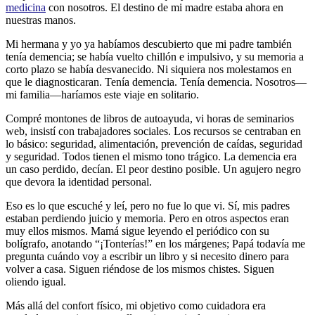
medicina
con nosotros. El destino de mi madre estaba ahora en
nuestras manos.
Mi hermana y yo ya habíamos descubierto que mi padre también
tenía demencia; se había vuelto chillón e impulsivo, y su memoria a
corto plazo se había desvanecido. Ni siquiera nos molestamos en
que le diagnosticaran. Tenía demencia. Tenía demencia. Nosotros—
mi familia—haríamos este viaje en solitario.
Compré montones de libros de autoayuda, vi horas de seminarios
web, insistí con trabajadores sociales. Los recursos se centraban en
lo básico: seguridad, alimentación, prevención de caídas, seguridad
y seguridad. Todos tienen el mismo tono trágico. La demencia era
un caso perdido, decían. El peor destino posible. Un agujero negro
que devora la identidad personal.
Eso es lo que escuché y leí, pero no fue lo que vi. Sí, mis padres
estaban perdiendo juicio y memoria. Pero en otros aspectos eran
muy ellos mismos. Mamá sigue leyendo el periódico con su
bolígrafo, anotando “¡Tonterías!” en los márgenes; Papá todavía me
pregunta cuándo voy a escribir un libro y si necesito dinero para
volver a casa. Siguen riéndose de los mismos chistes. Siguen
oliendo igual.
Más allá del confort físico, mi objetivo como cuidadora era