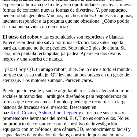
experiencia humana de frente y ven oportunidades creativas, nuevas
formas de conectar, nuevas formas de divertirse. Y, por supuesto,
tienen robots geniales. Muchos, muchos robots. Con esas máquinas,
intentan responder a la pregunta que me obsesiona: ¿Cómo podría
ser una buena vida con demencia?
El torso del robot
y las extremidades son regordetas y blancas.
Parece estar desnudo salvo por unos calzoncillos azules bajo la
barriga, aunque no tiene pezones. Solo mide 2 pies de altura. Su
cara, una pantalla rectangular, parpadea. Aparecen dos óvalos
negros y una sonrisa de manga.
“¡Hola! Soy QT, tu amigo robot”, dice. Se lo dice a todo el mundo,
porque ese es su trabajo. QT levanta ambos brazos en un gesto de
aterrizaje. Los motores zumban. Parecen caros.
Puede que te resulte y suene algo familiar si sabes algo sobre robots
sociales humanoides—artilugios diseñados para respondernos de
formas que reconocemos. También puede que recuerdes su larga
historia de fracasos en el mercado. Descansen en
paz
Kuri
,
Cozmo
,
Asimo
,
Jibo
,
Pepper
y el resto de sus caros y
prometedores hermanos del metal. El QT no es como ellos. No es
un producto de consumo; es un dispositivo de investigación
equipado con micrófonos, una cámara 3D, reconocimiento facial y
capacidades de grabación de datos, construido por una empresa