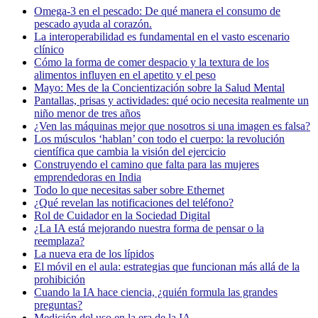
Omega-3 en el pescado: De qué manera el consumo de
pescado ayuda al corazón.
La interoperabilidad es fundamental en el vasto escenario
clínico
Cómo la forma de comer despacio y la textura de los
alimentos influyen en el apetito y el peso
Mayo: Mes de la Concientización sobre la Salud Mental
Pantallas, prisas y actividades: qué ocio necesita realmente un
niño menor de tres años
¿Ven las máquinas mejor que nosotros si una imagen es falsa?
Los músculos ‘hablan’ con todo el cuerpo: la revolución
científica que cambia la visión del ejercicio
Construyendo el camino que falta para las mujeres
emprendedoras en India
Todo lo que necesitas saber sobre Ethernet
¿Qué revelan las notificaciones del teléfono?
Rol de Cuidador en la Sociedad Digital
¿La IA está mejorando nuestra forma de pensar o la
reemplaza?
La nueva era de los lípidos
El móvil en el aula: estrategias que funcionan más allá de la
prohibición
Cuando la IA hace ciencia, ¿quién formula las grandes
preguntas?
Medición del uso en la era de la IA