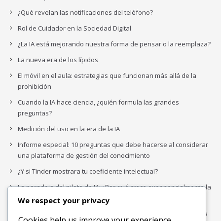
¿Qué revelan las notificaciones del teléfono?
Rol de Cuidador en la Sociedad Digital
¿La IA está mejorando nuestra forma de pensar o la reemplaza?
La nueva era de los lípidos
El móvil en el aula: estrategias que funcionan más allá de la
prohibición
Cuando la IA hace ciencia, ¿quién formula las grandes
preguntas?
Medición del uso en la era de la IA
Informe especial: 10 preguntas que debe hacerse al considerar
una plataforma de gestión del conocimiento
¿Y si Tinder mostrara tu coeficiente intelectual?
La paradoja del piloto de IA: ¿Por qué crece exponencialmente la
complejidad de la IA empresarial?
We respect your privacy
Los organigramas de marketing se crearon para los canales. La
Cookies help us improve your experience,