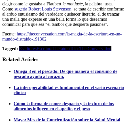
elegir como le gustaba a Flaubert
le mot juste
, la palabra justa.
Como
sugería Robert Louis Stevenson
, se trata de escribir conforme
al arduo entusiasmo del verdadero quehacer literario, el de trenzar
una malla que exprese en una bella forma lo que deseamos
comunicar para que sea “el tambor que despierta pasiones”.
Fuente:
https://theconversation.com/la-magia-de-la-escritura-en-un-
mundo-distraido-191302
Tagged:
Escritores
Escritura
Literatura
Telos
The Conversation
Related Articles
Omega-3 en el pescado: De qué manera el consumo de
pescado ayuda al corazón.
La interoperabilidad es fundamental en el vasto escenario
clínico
Cómo la forma de comer despacio y la textura de los
alimentos influyen en el apetito y el peso
Mayo: Mes de la Concientización sobre la Salud Mental