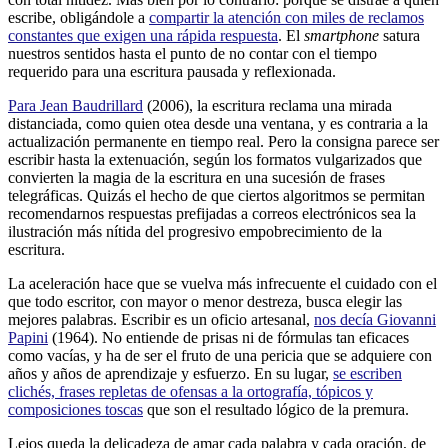
escribe, obligándole a
compartir la atención con miles de reclamos
constantes que exigen una rápida respuesta
. El
smartphone
satura
nuestros sentidos hasta el punto de no contar con el tiempo
requerido para una escritura pausada y reflexionada.
Para Jean Baudrillard
(2006), la escritura reclama una mirada
distanciada, como quien otea desde una ventana, y es contraria a la
actualización permanente en tiempo real. Pero la consigna parece ser
escribir hasta la extenuación, según los formatos vulgarizados que
convierten la magia de la escritura en una sucesión de frases
telegráficas. Quizás el hecho de que ciertos algoritmos se permitan
recomendarnos respuestas prefijadas a correos electrónicos sea la
ilustración más nítida del progresivo empobrecimiento de la
escritura.
La aceleración hace que se vuelva más infrecuente el cuidado con el
que todo escritor, con mayor o menor destreza, busca elegir las
mejores palabras. Escribir es un oficio artesanal,
nos decía Giovanni
Papini
(1964). No entiende de prisas ni de fórmulas tan eficaces
como vacías, y ha de ser el fruto de una pericia que se adquiere con
años y años de aprendizaje y esfuerzo. En su lugar,
se escriben
clichés, frases repletas de ofensas a la ortografía, tópicos y
composiciones toscas
que son el resultado lógico de la premura.
Lejos queda la delicadeza de amar cada palabra y cada oración, de