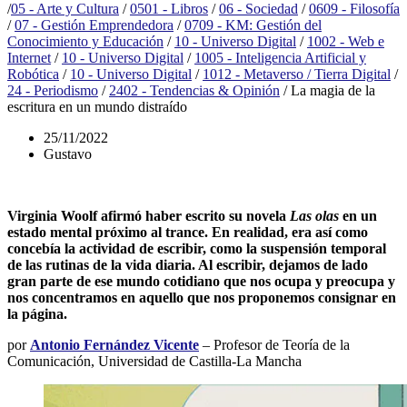
/
05 - Arte y Cultura
/
0501 - Libros
/
06 - Sociedad
/
0609 - Filosofía
/
07 - Gestión Emprendedora
/
0709 - KM: Gestión del
Conocimiento y Educación
/
10 - Universo Digital
/
1002 - Web e
Internet
/
10 - Universo Digital
/
1005 - Inteligencia Artificial y
Robótica
/
10 - Universo Digital
/
1012 - Metaverso / Tierra Digital
/
24 - Periodismo
/
2402 - Tendencias & Opinión
/
La magia de la
escritura en un mundo distraído
25/11/2022
Gustavo
Virginia Woolf afirmó haber escrito su novela
Las olas
en un
estado mental próximo al trance. En realidad, era así como
concebía la actividad de escribir, como la suspensión temporal
de las rutinas de la vida diaria. Al escribir, dejamos de lado
gran parte de ese mundo cotidiano que nos ocupa y preocupa y
nos concentramos en aquello que nos proponemos consignar en
la página.
por
Antonio Fernández Vicente
– Profesor de Teoría de la
Comunicación, Universidad de Castilla-La Mancha