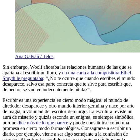
Ana Galvañ / Telos
Sin embargo, Woolf añoraba las relaciones humanas de las que se
apartaba al escribir un libro, y
en una carta a la compositora Ethel
Smyth le preguntaba
: “¿No te ocurre que cuando escribes el mundo
desaparece, salvo esa parte concreta que te sirve para escribir que,
de hecho, se vuelve indecentemente nítida?”.
Escribir es una experiencia en cierto modo mágica: el mundo de
alrededor desaparece y otro mundo interior germina y nace por arte
de magia, a voluntad del escritor-demiurgo. La escritura reviste un
aura de misterio y quizás esconda un enigma, es siempre simbólica
porque
dice más de lo que parece
y puede constituirse como una
promesa en cierto modo farmacológica. Consagrarse a escribir un
diario, por ejemplo, viene a ser algo semejante a la confesión de
secretos. Al volcar las confidencias y ese universo íntimo en la