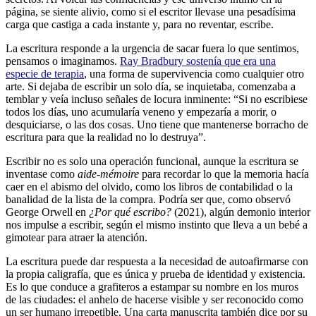
página, se siente alivio, como si el escritor llevase una pesadísima
carga que castiga a cada instante y, para no reventar, escribe.
La escritura responde a la urgencia de sacar fuera lo que sentimos,
pensamos o imaginamos.
Ray Bradbury sostenía que era una
especie de terapia
, una forma de supervivencia como cualquier otro
arte. Si dejaba de escribir un solo día, se inquietaba, comenzaba a
temblar y veía incluso señales de locura inminente: “Si no escribiese
todos los días, uno acumularía veneno y empezaría a morir, o
desquiciarse, o las dos cosas. Uno tiene que mantenerse borracho de
escritura para que la realidad no lo destruya”.
Escribir no es solo una operación funcional, aunque la escritura se
inventase como
aide-mémoire
para recordar lo que la memoria hacía
caer en el abismo del olvido, como los libros de contabilidad o la
banalidad de la lista de la compra. Podría ser que, como observó
George Orwell en
¿Por qué escribo?
(2021), algún demonio interior
nos impulse a escribir, según el mismo instinto que lleva a un bebé a
gimotear para atraer la atención.
La escritura puede dar respuesta a la necesidad de autoafirmarse con
la propia caligrafía, que es única y prueba de identidad y existencia.
Es lo que conduce a grafiteros a estampar su nombre en los muros
de las ciudades: el anhelo de hacerse visible y ser reconocido como
un ser humano irrepetible. Una carta manuscrita también dice por su