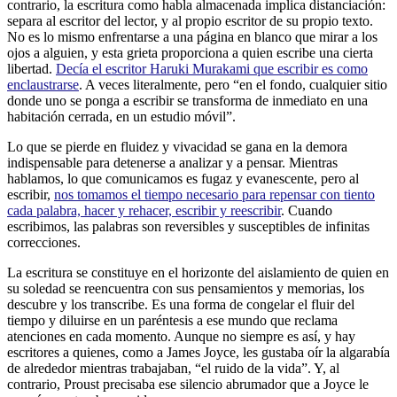
contrario, la escritura como habla almacenada implica distanciación:
separa al escritor del lector, y al propio escritor de su propio texto.
No es lo mismo enfrentarse a una página en blanco que mirar a los
ojos a alguien, y esta grieta proporciona a quien escribe una cierta
libertad.
Decía el escritor Haruki Murakami que escribir es como
enclaustrarse
. A veces literalmente, pero “en el fondo, cualquier sitio
donde uno se ponga a escribir se transforma de inmediato en una
habitación cerrada, en un estudio móvil”.
Lo que se pierde en fluidez y vivacidad se gana en la demora
indispensable para detenerse a analizar y a pensar. Mientras
hablamos, lo que comunicamos es fugaz y evanescente, pero al
escribir,
nos tomamos el tiempo necesario para repensar con tiento
cada palabra, hacer y rehacer, escribir y reescribir
. Cuando
escribimos, las palabras son reversibles y susceptibles de infinitas
correcciones.
La escritura se constituye en el horizonte del aislamiento de quien en
su soledad se reencuentra con sus pensamientos y memorias, los
descubre y los transcribe. Es una forma de congelar el fluir del
tiempo y diluirse en un paréntesis a ese mundo que reclama
atenciones en cada momento. Aunque no siempre es así, y hay
escritores a quienes, como a James Joyce, les gustaba oír la algarabía
de alrededor mientras trabajaban, “el ruido de la vida”. Y, al
contrario, Proust precisaba ese silencio abrumador que a Joyce le