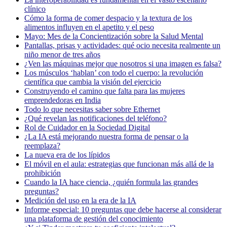
clínico
Cómo la forma de comer despacio y la textura de los
alimentos influyen en el apetito y el peso
Mayo: Mes de la Concientización sobre la Salud Mental
Pantallas, prisas y actividades: qué ocio necesita realmente un
niño menor de tres años
¿Ven las máquinas mejor que nosotros si una imagen es falsa?
Los músculos ‘hablan’ con todo el cuerpo: la revolución
científica que cambia la visión del ejercicio
Construyendo el camino que falta para las mujeres
emprendedoras en India
Todo lo que necesitas saber sobre Ethernet
¿Qué revelan las notificaciones del teléfono?
Rol de Cuidador en la Sociedad Digital
¿La IA está mejorando nuestra forma de pensar o la
reemplaza?
La nueva era de los lípidos
El móvil en el aula: estrategias que funcionan más allá de la
prohibición
Cuando la IA hace ciencia, ¿quién formula las grandes
preguntas?
Medición del uso en la era de la IA
Informe especial: 10 preguntas que debe hacerse al considerar
una plataforma de gestión del conocimiento