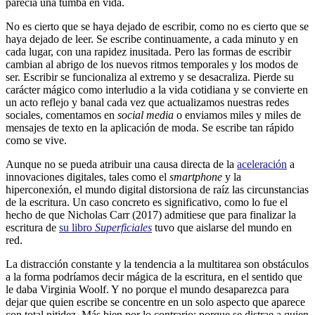
parecía una tumba en vida.
No es cierto que se haya dejado de escribir, como no es cierto que se
haya dejado de leer. Se escribe continuamente, a cada minuto y en
cada lugar, con una rapidez inusitada. Pero las formas de escribir
cambian al abrigo de los nuevos ritmos temporales y los modos de
ser. Escribir se funcionaliza al extremo y se desacraliza. Pierde su
carácter mágico como interludio a la vida cotidiana y se convierte en
un acto reflejo y banal cada vez que actualizamos nuestras redes
sociales, comentamos en
social media
o enviamos miles y miles de
mensajes de texto en la aplicación de moda. Se escribe tan rápido
como se vive.
Aunque no se pueda atribuir una causa directa de la
aceleración
a
innovaciones digitales, tales como el
smartphone
y la
hiperconexión, el mundo digital distorsiona de raíz las circunstancias
de la escritura. Un caso concreto es significativo, como lo fue el
hecho de que Nicholas Carr (2017) admitiese que para finalizar la
escritura de
su libro
Superficiales
tuvo que aislarse del mundo en
red.
La distracción constante y la tendencia a la multitarea son obstáculos
a la forma podríamos decir mágica de la escritura, en el sentido que
le daba Virginia Woolf. Y no porque el mundo desaparezca para
dejar que quien escribe se concentre en un solo aspecto que aparece
con total nitidez. Más bien por lo contrario: porque se distrae a quien