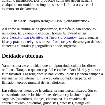
consumo masificado. Los productos culturales deben gustar a
cualquier consumidor, no importa si es de la India o vive en el
extremo sur de América.
Estatua de Kyojuro Rengoku Usa-Pyon/Shutterstock
Así como la cultura se ha globalizado, también lo han hecho las
religiones, tal y como lo explica Thomas A. Tweed en su
obra
Crossing and Dwelling: A Theory of Religion
. Las creencias,
ideas y prácticas religiosas cruzan fronteras y se desarraigan de los
contextos culturales y geográficos donde surgieron.
Deidades ubicuas
Ya no es una excentricidad que un nipón rinda culto a los dioses
odínicos. Tampoco que un español escuche a Bob Marley y abrace
la fe rastafari. Las religiones se han vuelto ubicuas y ahora campan a
sus anchas por internet. En la web está montado, en parte, el
llamado mercado mundial de las religiones.
Las religiones, igual que la cultura, se han mercantilizado. Sin el
consentimientos de los hierofantes del saber y la simbología
sagradas (sacerdotes, monjes, chamanes), los creativos del
entretenimiento (novelistas, guionistas, cineastas, mangakas,