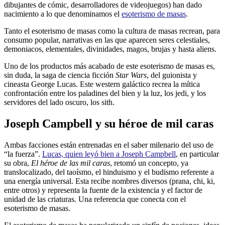
dibujantes de cómic, desarrolladores de videojuegos) han dado
nacimiento a lo que denominamos el
esoterismo de masas
.
Tanto el esoterismo de masas como la cultura de masas recrean, para
consumo popular, narrativas en las que aparecen seres celestiales,
demoniacos, elementales, divinidades, magos, brujas y hasta aliens.
Uno de los productos más acabado de este esoterismo de masas es,
sin duda, la saga de ciencia ficción
Star Wars
, del guionista y
cineasta George Lucas. Este western galáctico recrea la mítica
confrontación entre los paladines del bien y la luz, los jedi, y los
servidores del lado oscuro, los sith.
Joseph Campbell y su héroe de mil caras
Ambas facciones están entrenadas en el saber milenario del uso de
“la fuerza”.
Lucas, quien leyó bien a Joseph Campbell
, en particular
su obra,
El héroe de las mil caras
, retomó un concepto, ya
translocalizado, del taoísmo, el hinduismo y el budismo referente a
una energía universal. Esta recibe nombres diversos (prana, chi, ki,
entre otros) y representa la fuente de la existencia y el factor de
unidad de las criaturas. Una referencia que conecta con el
esoterismo de masas.