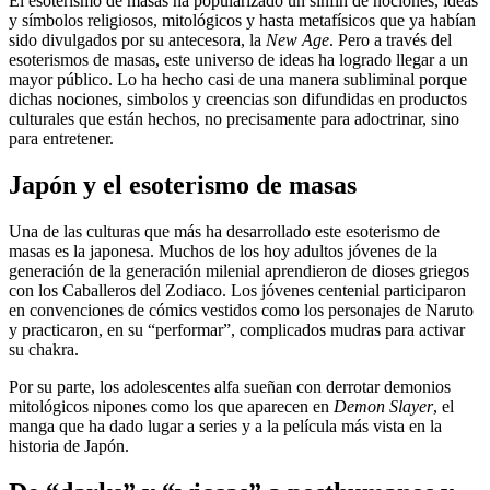
El esoterismo de masas ha popularizado un sinfín de nociones, ideas
y símbolos religiosos, mitológicos y hasta metafísicos que ya habían
sido divulgados por su antecesora, la
New Age
. Pero a través del
esoterismos de masas, este universo de ideas ha logrado llegar a un
mayor público. Lo ha hecho casi de una manera subliminal porque
dichas nociones, simbolos y creencias son difundidas en productos
culturales que están hechos, no precisamente para adoctrinar, sino
para entretener.
Japón y el esoterismo de masas
Una de las culturas que más ha desarrollado este esoterismo de
masas es la japonesa. Muchos de los hoy adultos jóvenes de la
generación de la generación milenial aprendieron de dioses griegos
con los Caballeros del Zodiaco. Los jóvenes centenial participaron
en convenciones de cómics vestidos como los personajes de Naruto
y practicaron, en su “performar”, complicados mudras para activar
su chakra.
Por su parte, los adolescentes alfa sueñan con derrotar demonios
mitológicos nipones como los que aparecen en
Demon Slayer
, el
manga que ha dado lugar a series y a la película más vista en la
historia de Japón.