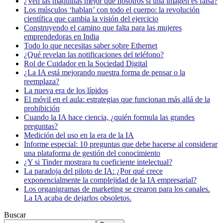
¿Ven las máquinas mejor que nosotros si una imagen es falsa?
Los músculos ‘hablan’ con todo el cuerpo: la revolución
científica que cambia la visión del ejercicio
Construyendo el camino que falta para las mujeres
emprendedoras en India
Todo lo que necesitas saber sobre Ethernet
¿Qué revelan las notificaciones del teléfono?
Rol de Cuidador en la Sociedad Digital
¿La IA está mejorando nuestra forma de pensar o la
reemplaza?
La nueva era de los lípidos
El móvil en el aula: estrategias que funcionan más allá de la
prohibición
Cuando la IA hace ciencia, ¿quién formula las grandes
preguntas?
Medición del uso en la era de la IA
Informe especial: 10 preguntas que debe hacerse al considerar
una plataforma de gestión del conocimiento
¿Y si Tinder mostrara tu coeficiente intelectual?
La paradoja del piloto de IA: ¿Por qué crece
exponencialmente la complejidad de la IA empresarial?
Los organigramas de marketing se crearon para los canales.
La IA acaba de dejarlos obsoletos.
Buscar