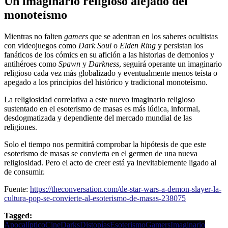
Un imaginario religioso alejado del
monoteísmo
Mientras no falten
gamers
que se adentran en los saberes ocultistas
con videojuegos como
Dark Soul
o
Elden Ring
y persistan los
fanáticos de los cómics en su afición a las historias de demonios y
antihéroes como
Spawn
y
Darkness
, seguirá operante un imaginario
religioso cada vez más globalizado y eventualmente menos teísta o
apegado a los principios del histórico y tradicional monoteísmo.
La religiosidad correlativa a este nuevo imaginario religioso
sustentado en el esoterismo de masas es más lúdica, informal,
desdogmatizada y dependiente del mercado mundial de las
religiones.
Solo el tiempo nos permitirá comprobar la hipótesis de que este
esoterismo de masas se convierta en el germen de una nueva
religiosidad. Pero el acto de creer está ya inevitablemente ligado al
de consumir.
Fuente:
https://theconversation.com/de-star-wars-a-demon-slayer-la-
cultura-pop-se-convierte-al-esoterismo-de-masas-238075
Tagged:
Apocalíptico
Cine
Darks
Distopías
Esoterismo
Gamers
Imaginario