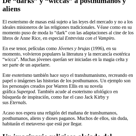
De “darks” y “wiccas” a posthumanos y
aliens
El esoterismo de masas está sujeto a las leyes del mercado y no a los
ideales misioneros de las religiones tradicionales. Véase como en su
momento puso de moda lo “dark” con las adaptaciones al cine de los
libros de Anne Rice, en especial
Entrevista con el Vampiro
.
En ese tenor, películas como
Jóvenes y brujas
(1996), en su
momento, volvieron populares la literatura y la mercancía esotérica
“wicca”. Muchas jóvenes querían ser iniciadas en la magia celta y
ser parte de un aquelarre.
Este esoterismo también hace suyo el transhumanismo, recreando en
papel o imágenes las historias de los posthumanos. Un ejemplo son
los personajes creados por Warren Ellis en su novela
gráfica
Supergod
. También acude al esoterismo ufológico en
búsqueda de inspiración, como fue el caso Jack Kirby y
sus
Eternals
.
Acaso nos espera una religión del mañana de transhumanos,
posthumanos, aliens y dioses paganos. Muchos de ellos, sin duda,
habitarán el metaverso que está por llegar.