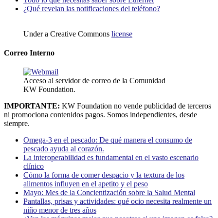
¿Qué revelan las notificaciones del teléfono?
Under a Creative Commons
license
Correo Interno
Acceso al servidor de correo de la Comunidad
KW Foundation.
IMPORTANTE:
KW Foundation no vende publicidad de terceros
ni promociona contenidos pagos. Somos independientes, desde
siempre.
Omega-3 en el pescado: De qué manera el consumo de
pescado ayuda al corazón.
La interoperabilidad es fundamental en el vasto escenario
clínico
Cómo la forma de comer despacio y la textura de los
alimentos influyen en el apetito y el peso
Mayo: Mes de la Concientización sobre la Salud Mental
Pantallas, prisas y actividades: qué ocio necesita realmente un
niño menor de tres años