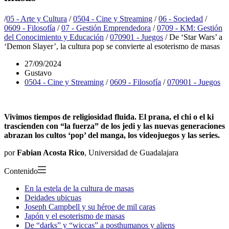
/
05 - Arte y Cultura
/
0504 - Cine y Streaming
/
06 - Sociedad
/
0609 - Filosofía
/
07 - Gestión Emprendedora
/
0709 - KM: Gestión
del Conocimiento y Educación
/
070901 - Juegos
/
De ‘Star Wars’ a
‘Demon Slayer’, la cultura pop se convierte al esoterismo de masas
27/09/2024
Gustavo
0504 - Cine y Streaming
/
0609 - Filosofía
/
070901 - Juegos
Vivimos tiempos de religiosidad fluida. El prana, el chi o el ki
trascienden con “la fuerza” de los jedi y las nuevas generaciones
abrazan los cultos ‘pop’ del manga, los videojuegos y las series.
por
Fabian Acosta Rico
, Universidad de Guadalajara
Contenido
En la estela de la cultura de masas
Deidades ubicuas
Joseph Campbell y su héroe de mil caras
Japón y el esoterismo de masas
De “darks” y “wiccas” a posthumanos y aliens