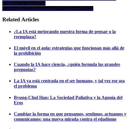
Religioso
Ocultismo
The
Conversation
Transhumanismo
Videojuegos
Wiccas
Related Articles
¿La IA está mejorando nuestra forma de pensar o la
reemplaza?
El móvil en el aula: estrategias que funcionan más allá de
la prohibición
Cuando la IA hace ciencia, ¿quién formula las grandes
preguntas?
La IA ya está centrada en el ser humano, y tal vez ese sea
el problema
Byung-Chul Han: La Sociedad Paliativa y la Agonía del
Eros
Cambiar la forma en que pensamos, sentimos, actuamos y
comunicamos: una nueva mirada contra el edadismo