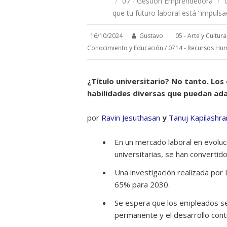
/
07 - Gestión Emprendedora
/
que tu futuro laboral está “impulsa
16/10/2024
Gustavo
05 - Arte y Cultura
Conocimiento y Educación
/
0714 - Recursos Hu
¿Título universitario? No tanto. Lo
habilidades diversas que puedan ada
por
Ravin Jesuthasan
y
Tanuj Kapilashra
En un mercado laboral en evolució
universitarias, se han convertid
Una investigación realizada por
65% para 2030.
Se espera que los empleados se
permanente y el desarrollo cont