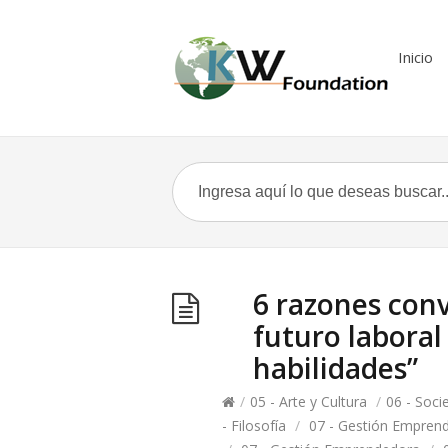
Inicio
6 razones conv
futuro laboral
habilidades”
/
05 - Arte y Cultura
/
06 - Soci
- Filosofía
/
07 - Gestión Empren