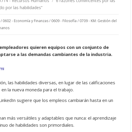
0714 - Recursos Humanos
/
6 razones convincentes por las
do por las habilidades”
/
0602 - Economía y Finanzas
/
0609 - Filosofía
/
0709 - KM: Gestión del
manos
s empleadores quieren equipos con un conjunto de
ptarse a las demandas cambiantes de la industria.
mi
n, las habilidades diversas, en lugar de las calificaciones
o en la nueva moneda para el trabajo.
 LinkedIn sugiere que los empleos cambiarán hasta en un
an más versátiles y adaptables que nunca: el aprendizaje
inuo de habilidades son primordiales.