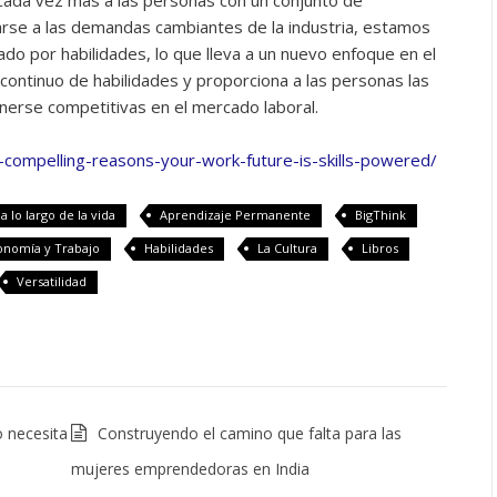
cada vez más a las personas con un conjunto de
rse a las demandas cambiantes de la industria, estamos
do por habilidades, lo que lleva a un nuevo enfoque en el
continuo de habilidades y proporciona a las personas las
erse competitivas en el mercado laboral.
6-compelling-reasons-your-work-future-is-skills-powered/
a lo largo de la vida
Aprendizaje Permanente
BigThink
onomía y Trabajo
Habilidades
La Cultura
Libros
Versatilidad
o necesita
Construyendo el camino que falta para las
mujeres emprendedoras en India