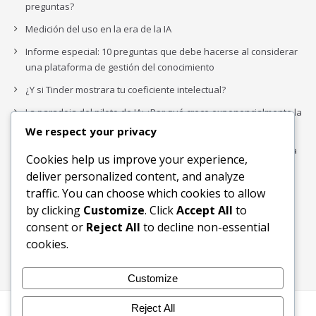
preguntas?
Medición del uso en la era de la IA
Informe especial: 10 preguntas que debe hacerse al considerar
una plataforma de gestión del conocimiento
¿Y si Tinder mostrara tu coeficiente intelectual?
La paradoja del piloto de IA: ¿Por qué crece exponencialmente la
complejidad de la IA empresarial?
We respect your privacy
Los organigramas de marketing se crearon para los canales. La
Cookies help us improve your experience,
IA acaba de dejarlos obsoletos.
deliver personalized content, and analyze
traffic. You can choose which cookies to allow
by clicking
Customize
. Click
Accept All
to
Buscar
consent or
Reject All
to decline non-essential
Buscar
cookies.
Customize
Reject All