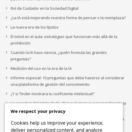
Rol de Cuidador en la Sociedad Digital
¿La IA está mejorando nuestra forma de pensar o la reemplaza?
La nueva era de los lípidos
El móvil en el aula: estrategias que funcionan más allá de la
prohibición
Cuando la IA hace ciencia, ¿quién formula las grandes
preguntas?
Medición del uso en la era de la IA
Informe especial: 10 preguntas que debe hacerse al considerar
una plataforma de gestión del conocimiento
¿Y si Tinder mostrara tu coeficiente intelectual?
La paradoja del piloto de IA: ¿Por qué crece exponencialmente la
complejidad de la IA empresarial?
We respect your privacy
Los organigramas de marketing se crearon para los canales. La
Cookies help us improve your experience,
IA acaba de dejarlos obsoletos.
deliver personalized content, and analyze