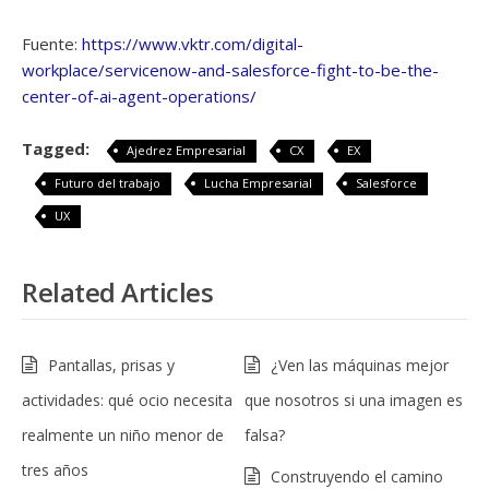
Fuente:
https://www.vktr.com/digital-
workplace/servicenow-and-salesforce-fight-to-be-the-
center-of-ai-agent-operations/
Tagged:
Ajedrez Empresarial
CX
EX
Futuro del trabajo
Lucha Empresarial
Salesforce
UX
Related Articles
Pantallas, prisas y
¿Ven las máquinas mejor
actividades: qué ocio necesita
que nosotros si una imagen es
realmente un niño menor de
falsa?
tres años
Construyendo el camino