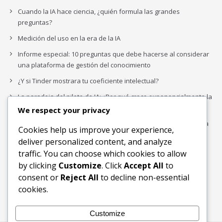
Cuando la IA hace ciencia, ¿quién formula las grandes
preguntas?
Medición del uso en la era de la IA
Informe especial: 10 preguntas que debe hacerse al considerar
una plataforma de gestión del conocimiento
¿Y si Tinder mostrara tu coeficiente intelectual?
La paradoja del piloto de IA: ¿Por qué crece exponencialmente la
complejidad de la IA empresarial?
We respect your privacy
Los organigramas de marketing se crearon para los canales. La
Cookies help us improve your experience,
IA acaba de dejarlos obsoletos.
deliver personalized content, and analyze
traffic. You can choose which cookies to allow
by clicking
Customize
. Click
Accept All
to
Buscar
consent or
Reject All
to decline non-essential
Buscar
cookies.
Customize