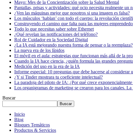
Mayo: Mes de la Concientización sobre la Salud Mental
Pantallas, prisas y actividades: qué ocio necesita realmente un 
¿Ven las máquinas mejor que nosotros si una imagen es falsa?
Los músculos ‘hablan’ con todo el cuerpo: la revolución científi
Construyendo el camino que falta para las mujeres emprendedor
Todo lo que necesitas saber sobre Ethernet
¿Qué revelan las notificaciones del teléfono?
Rol de Cuidador en la Sociedad Digital
¿La IA está mejorando nuestra forma de pensar o la reemplaza?
La nueva era de los lípidos
El móvil en el aula: estrategias que funcionan más allá de la pr
Cuando la IA hace ciencia, ¿quién formula las grandes pregunt
Medición del uso en la era de la IA
Informe especial: 10 preguntas que debe hacerse al considerar 
¿Y si Tinder mostrara tu coeficiente intelectual?
La paradoja del piloto de IA: ¿Por qué crece exponencialmente 
Los organigramas de marketing se crearon para los canales. La 
Buscar
Buscar
Inicio
Blog
Bloques Temáticos
Productos & Servicios