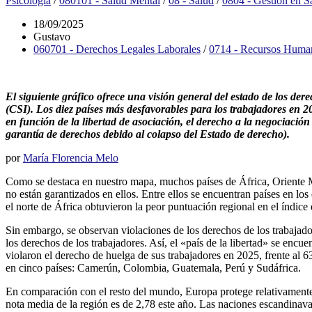
Psicología
/
080101 - Salud Mental
/
08 - Salud
/
0804 - Gestión en S
18/09/2025
Gustavo
060701 - Derechos Legales Laborales
/
0714 - Recursos Huma
El siguiente gráfico ofrece una visión general del estado de los der
(CSI). Los diez países más desfavorables para los trabajadores en 
en función de la libertad de asociación, el derecho a la negociación
garantía de derechos debido al colapso del Estado de derecho).
por
María Florencia Melo
Como se destaca en nuestro mapa, muchos países de África, Oriente Med
no están garantizados en ellos. Entre ellos se encuentran países en 
el norte de África obtuvieron la peor puntuación regional en el índice
Sin embargo, se observan violaciones de los derechos de los trabajad
los derechos de los trabajadores. Así, el «país de la libertad» se encu
violaron el derecho de huelga de sus trabajadores en 2025, frente al 6
en cinco países: Camerún, Colombia, Guatemala, Perú y Sudáfrica.
En comparación con el resto del mundo, Europa protege relativamente me
nota media de la región es de 2,78 este año. Las naciones escandinava