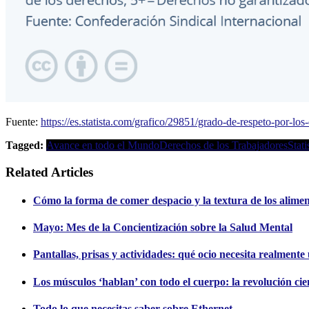
Fuente:
https://es.statista.com/grafico/29851/grado-de-respeto-por-los
Tagged:
Avance en todo el Mundo
Derechos de los Trabajadores
Stati
Related Articles
Cómo la forma de comer despacio y la textura de los alimento
Mayo: Mes de la Concientización sobre la Salud Mental
Pantallas, prisas y actividades: qué ocio necesita realment
Los músculos ‘hablan’ con todo el cuerpo: la revolución cien
Todo lo que necesitas saber sobre Ethernet