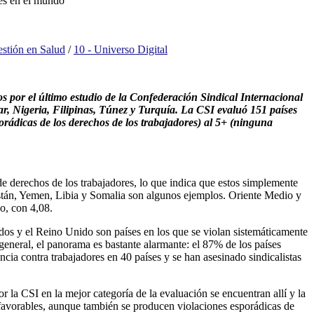
res en el mundo
stión en Salud
/
10 - Universo Digital
s por el último estudio de la Confederación Sindical Internacional
r, Nigeria, Filipinas, Túnez y Turquía. La CSI evaluó 151 países
porádicas de los derechos de los trabajadores) al 5+ (ninguna
e derechos de los trabajadores, lo que indica que estos simplemente
nistán, Yemen, Libia y Somalia son algunos ejemplos. Oriente Medio y
o, con 4,08.
dos y el Reino Unido son países en los que se violan sistemáticamente
 general, el panorama es bastante alarmante: el 87% de los países
cia contra trabajadores en 40 países y se han asesinado sindicalistas
 la CSI en la mejor categoría de la evaluación se encuentran allí y la
e favorables, aunque también se producen violaciones esporádicas de