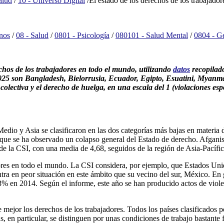
alud
/
10 - Universo Digital
/
El estado de los derechos de los trabajado
nos
/
08 - Salud
/
0801 - Psicología
/
080101 - Salud Mental
/
0804 - Ge
echos de los trabajadores en todo el mundo, utilizando
datos
recopilado
2025 son Bangladesh, Bielorrusia, Ecuador, Egipto, Esuatini, Myanma
 colectiva y el derecho de huelga, en una escala del 1 (violaciones es
io y Asia se clasificaron en las dos categorías más bajas en materia d
los que se ha observado un colapso general del Estado de derecho. Afga
 de la CSI, con una media de 4,68, seguidos de la región de Asia-Pacífic
ores en todo el mundo. La CSI considera, por ejemplo, que Estados Uni
entra en peor situación en este ámbito que su vecino del sur, México. En
3% en 2014. Según el informe, este año se han producido actos de violen
jor los derechos de los trabajadores. Todos los países clasificados por
s, en particular, se distinguen por unas condiciones de trabajo bastant