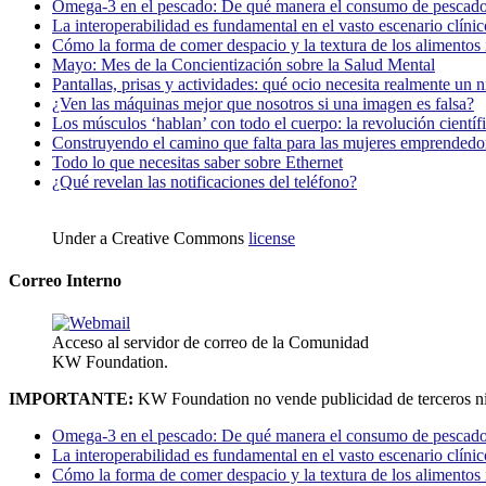
Omega-3 en el pescado: De qué manera el consumo de pescado
La interoperabilidad es fundamental en el vasto escenario clínic
Cómo la forma de comer despacio y la textura de los alimentos i
Mayo: Mes de la Concientización sobre la Salud Mental
Pantallas, prisas y actividades: qué ocio necesita realmente un 
¿Ven las máquinas mejor que nosotros si una imagen es falsa?
Los músculos ‘hablan’ con todo el cuerpo: la revolución científi
Construyendo el camino que falta para las mujeres emprendedor
Todo lo que necesitas saber sobre Ethernet
¿Qué revelan las notificaciones del teléfono?
Under a Creative Commons
license
Correo Interno
Acceso al servidor de correo de la Comunidad
KW Foundation.
IMPORTANTE:
KW Foundation no vende publicidad de terceros ni
Omega-3 en el pescado: De qué manera el consumo de pescado
La interoperabilidad es fundamental en el vasto escenario clínic
Cómo la forma de comer despacio y la textura de los alimentos i