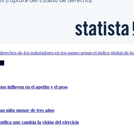
-derechos-de-los-trabajadores-en-los-paises-segun-el-indice-global-de-l
sta
s influyen en el apetito y el peso
e un niño menor de tres años
tífica que cambia la visión del ejercicio