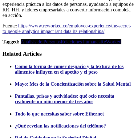
experiencia práctica a los datos de personas, ayudando a equipos de
RR. HH. y líderes empresariales a convertir información compleja
en acción.
Fuente:
https://www.reworked.co/employee-experience/the-secret-
to-people-analytics-impact-isnt-data-its-relationships/
Tagged:
Análisis de Personas
Relaciones humanas
ReWorked
Related Articles
Cómo la forma de comer despacio y la textura de los
alimentos influyen en el apetito y el peso
Mayo: Mes de la Concientización sobre la Salud Mental
Pantallas, prisas y actividades: qué ocio necesita
realmente un niño menor de tres años
Todo lo que necesitas saber sobre Ethernet
¿Qué revelan las notificaciones del teléfono?
Rol de Cuidador en la Sociedad Digital