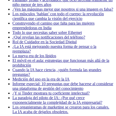
niño menor de tres años
¿Ven las máquinas mejor que nosotros si una imagen es falsa?
Los músculos ‘hablan’ con todo el cuerpo: la revolución
científica que cambia la visión del ejercicio
Construyendo el camino que falta para las mujeres
emprendedoras en India
Todo lo que necesitas saber sobre Ethernet
¿Qué revelan las notificaciones del teléfono?
Rol de Cuidador en la Sociedad Digital
¿La IA está mejorando nuestra forma de pensar o la
reemplaza?
La nueva era de los lípidos
El móvil en el aula: estrategias que funcionan más allá de la
prohibición
Cuando la IA hace ciencia, ¿quién formula las grandes
preguntas?
Medición del uso en la era de la IA
Informe especial: 10 preguntas que debe hacerse al considerar
una plataforma de gestión del conocimiento
¿Y si Tinder mostrara tu coeficiente intelectual?
La paradoja del piloto de IA: ¿Por qué crece
exponencialmente la complejidad de la IA empresarial?
Los organigramas de marketing se crearon para los canales.
La IA acaba de dejarlos obsoletos.