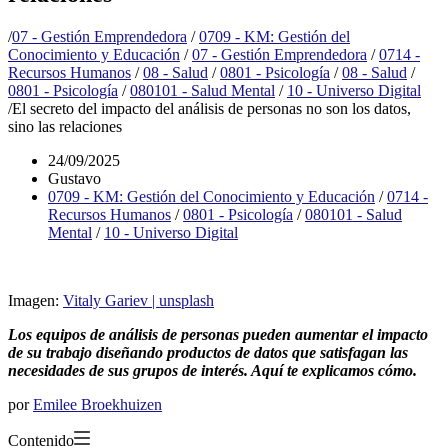
/
07 - Gestión Emprendedora
/
0709 - KM: Gestión del
Conocimiento y Educación
/
07 - Gestión Emprendedora
/
0714 -
Recursos Humanos
/
08 - Salud
/
0801 - Psicología
/
08 - Salud
/
0801 - Psicología
/
080101 - Salud Mental
/
10 - Universo Digital
/
El secreto del impacto del análisis de personas no son los datos,
sino las relaciones
24/09/2025
Gustavo
0709 - KM: Gestión del Conocimiento y Educación
/
0714 -
Recursos Humanos
/
0801 - Psicología
/
080101 - Salud
Mental
/
10 - Universo Digital
Imagen:
Vitaly Gariev | unsplash
Los equipos de análisis de personas pueden aumentar el impacto
de su trabajo diseñando productos de datos que satisfagan las
necesidades de sus grupos de interés. Aquí te explicamos cómo.
por
Emilee Broekhuizen
Contenido