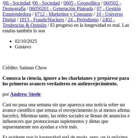
/
06 - Sociedad
/
06 - Sociedad
/
0605 - Geopolítica
/
060502 -
Demografía
/
06050201 - Generación Plateada
/
07 - Gestión
Emprendedora
/
0712 - Marketing y Consumo
/
10 - Universo
Digital
/
1013 - Fraude/Hackers
/
24 - Periodismo
/
2402 -
Tendencias & Opinión
/
El progreso en la longevidad es real. Las
estafas también lo son
02/10/2025
Gustavo
Crédito: Saiman Chow
Conozca la ciencia, ignore a los charlatanes y prepárese para
los primeros avances verdaderos en antienvejecimiento.
por
Andrew Steele
Casi no pasa una semana sin que aparezca una noticia sobre un
avance científico que retrasa el envejecimiento (o al menos afirma
hacerlo). Mientras tanto, las redes sociales se llenan de anuncios e
influencers que promocionan suplementos y dietas que
supuestamente nos ayudan a vivir más.
Es evidente que la longevidad está de moda, pero ¿es la próxima