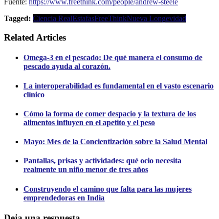
Fuente:
https://www.freethink.com/people/andrew-steele
Tagged:
Ciencia Real
Estafas
FreeThink
Nueva Longevidad
Related Articles
Omega-3 en el pescado: De qué manera el consumo de
pescado ayuda al corazón.
La interoperabilidad es fundamental en el vasto escenario
clínico
Cómo la forma de comer despacio y la textura de los
alimentos influyen en el apetito y el peso
Mayo: Mes de la Concientización sobre la Salud Mental
Pantallas, prisas y actividades: qué ocio necesita
realmente un niño menor de tres años
Construyendo el camino que falta para las mujeres
emprendedoras en India
Deja una respuesta