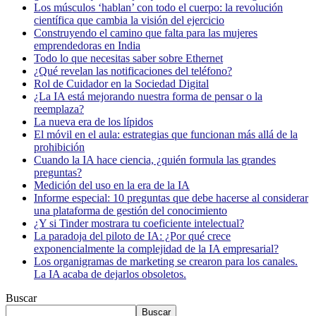
Los músculos ‘hablan’ con todo el cuerpo: la revolución
científica que cambia la visión del ejercicio
Construyendo el camino que falta para las mujeres
emprendedoras en India
Todo lo que necesitas saber sobre Ethernet
¿Qué revelan las notificaciones del teléfono?
Rol de Cuidador en la Sociedad Digital
¿La IA está mejorando nuestra forma de pensar o la
reemplaza?
La nueva era de los lípidos
El móvil en el aula: estrategias que funcionan más allá de la
prohibición
Cuando la IA hace ciencia, ¿quién formula las grandes
preguntas?
Medición del uso en la era de la IA
Informe especial: 10 preguntas que debe hacerse al considerar
una plataforma de gestión del conocimiento
¿Y si Tinder mostrara tu coeficiente intelectual?
La paradoja del piloto de IA: ¿Por qué crece
exponencialmente la complejidad de la IA empresarial?
Los organigramas de marketing se crearon para los canales.
La IA acaba de dejarlos obsoletos.
Buscar
Buscar