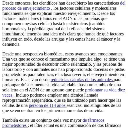
Desde entonces, los científicos han descubierto las características
del
proceso de envejecimiento
, los factores celulares y moleculares
fundamentales que explican nuestro envejecimiento. Desde los
factores moleculares (daños en el ADN o las proteínas que
componen nuestras células) hasta los sistémicos (cambios
hormonales y la pérdida gradual de la eficacia del sistema
inmunitario), tenemos una idea más clara que nunca de qué factores
influyen en todo, desde las arrugas y las canas hasta el cáncer y la
demencia.
Desde una perspectiva biomédica, estos avances son emocionantes.
Una vez que se conoce el mecanismo que impulsa algo, se tiene una
mejor oportunidad de descubrir cómo ralentizarlo, y las pruebas de
laboratorio y con animales nos han proporcionado docenas de pistas
prometedoras para ralentizar, e incluso revertir, el envejecimiento en
humanos. Estas van desde
reducir las calorías de los animales
para
prolongar drásticamente su vida saludable hasta un cambio de una
sola letra en el ADN de un gusano que puede
prolongar su vida diez
veces
. Incluso podemos emplear una técnica llamada
reprogramación epigenética, que se ha utilizado para hacer que las
células de una
persona de 114 años
sean casi indistinguibles de las
que se encuentran en los primeros momentos de su vida.
También existe un conjunto cada vez mayor
de fármacos
prometedores
; el líder actual es una combinación de dos fármacos