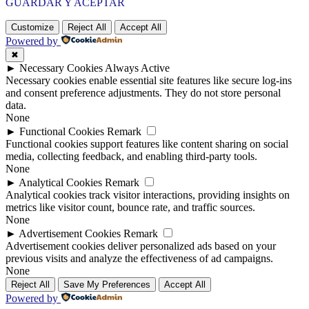
GUARDAR Y ACEPTAR
Customize
Reject All
Accept All
Powered by
✖
►
Necessary Cookies
Always Active
Necessary cookies enable essential site features like secure log-ins
and consent preference adjustments. They do not store personal
data.
None
►
Functional Cookies
Remark
Functional cookies support features like content sharing on social
media, collecting feedback, and enabling third-party tools.
None
►
Analytical Cookies
Remark
Analytical cookies track visitor interactions, providing insights on
metrics like visitor count, bounce rate, and traffic sources.
None
►
Advertisement Cookies
Remark
Advertisement cookies deliver personalized ads based on your
previous visits and analyze the effectiveness of ad campaigns.
None
Reject All
Save My Preferences
Accept All
Powered by