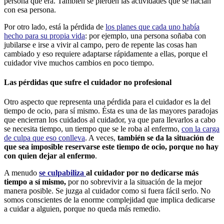
persona que era. También se pierden las actividades que se hacían
con esa persona.
Por otro lado, está la pérdida de
los planes que cada uno había
hecho para su propia vida
: por ejemplo, una persona soñaba con
jubilarse e irse a vivir al campo, pero de repente las cosas han
cambiado y eso requiere adaptarse rápidamente a ellas, porque el
cuidador vive muchos cambios en poco tiempo.
Las pérdidas que sufre el cuidador no profesional
Otro aspecto que representa una pérdida para el cuidador es la del
tiempo de ocio, para sí mismo. Ésta es una de las mayores paradojas
que encierran los cuidados al cuidador, ya que para llevarlos a cabo
se necesita tiempo, un tiempo que se le roba al enfermo,
con la carga
de culpa que eso conlleva
. A veces,
también se da la situación de
que sea imposible reservarse este tiempo de ocio, porque no hay
con quien dejar al enfermo
.
A menudo
se culpabiliza
al cuidador por no dedicarse más
tiempo a sí mismo,
por no sobrevivir a la situación de la mejor
manera posible. Se juzga al cuidador como si fuera fácil serlo. No
somos conscientes de la enorme complejidad que implica dedicarse
a cuidar a alguien, porque no queda más remedio.