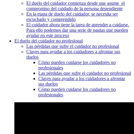
El duelo del cuidador comienza desde que asume el
compromiso del cuidado de la persona dependiente
En la etapa de duelo del cuidador, se necesita ser
escuchado y comprendido
El cuidador ahora tiene la tarea de aprender a cuidarse.
Para ello podemos dar una serie de pautas que pueden
ayudar en este proceso
El duelo del cuidador no profesional
Las pérdidas que sufre el cuidador no profesional
Claves para ayudar a los cuidadores a afrontar sus
duelos
Cómo pueden cuidarse los cuidadores no
profesionales
Las pérdidas que sufre el cuidador no profesional
Claves para ayudar a los cuidadores a afrontar
sus duelos
Cómo pueden cuidarse los cuidadores no
profesionales