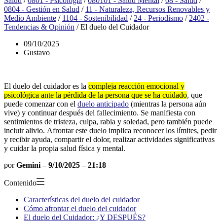
Salud
/
0801 - Psicología
/
080101 - Salud Mental
/
08 - Salud
/
0804 - Gestión en Salud
/
11 - Naturaleza, Recursos Renovables y
Medio Ambiente
/
1104 - Sostenibilidad
/
24 - Periodismo
/
2402 -
Tendencias & Opinión
/
El duelo del Cuidador
09/10/2025
Gustavo
El duelo del cuidador es la
compleja reacción emocional y
psicológica ante la pérdida de la persona que se ha cuidado
, que
puede comenzar con el
duelo anticipado
(mientras la persona aún
vive) y continuar después del fallecimiento. Se manifiesta con
sentimientos de tristeza, culpa, rabia y soledad, pero también puede
incluir alivio. Afrontar este duelo implica reconocer los límites, pedir
y recibir ayuda, compartir el dolor, realizar actividades significativas
y cuidar la propia salud física y mental.
por
Gemini – 9/10/2025 – 21:18
Contenido
Características del duelo del cuidador
Cómo afrontar el duelo del cuidador
El duelo del Cuidador: ¿Y DESPUÉS?