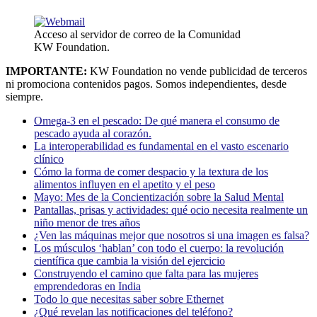
Acceso al servidor de correo de la Comunidad
KW Foundation.
IMPORTANTE:
KW Foundation no vende publicidad de terceros
ni promociona contenidos pagos. Somos independientes, desde
siempre.
Omega-3 en el pescado: De qué manera el consumo de
pescado ayuda al corazón.
La interoperabilidad es fundamental en el vasto escenario
clínico
Cómo la forma de comer despacio y la textura de los
alimentos influyen en el apetito y el peso
Mayo: Mes de la Concientización sobre la Salud Mental
Pantallas, prisas y actividades: qué ocio necesita realmente un
niño menor de tres años
¿Ven las máquinas mejor que nosotros si una imagen es falsa?
Los músculos ‘hablan’ con todo el cuerpo: la revolución
científica que cambia la visión del ejercicio
Construyendo el camino que falta para las mujeres
emprendedoras en India
Todo lo que necesitas saber sobre Ethernet
¿Qué revelan las notificaciones del teléfono?