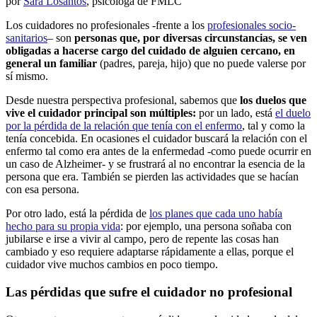
por
Sara Losantos
, psicóloga de FMLC
Los cuidadores no profesionales -frente a los
profesionales socio-
sanitarios
– son
personas que, por diversas circunstancias, se ven
obligadas a hacerse cargo del cuidado de alguien cercano, en
general un familiar
(padres, pareja, hijo) que no puede valerse por
sí mismo.
Desde nuestra perspectiva profesional, sabemos que
los duelos que
vive el cuidador principal son múltiples:
por un lado, está
el duelo
por la pérdida de la relación que tenía con el enfermo
, tal y como la
tenía concebida. En ocasiones el cuidador buscará la relación con el
enfermo tal como era antes de la enfermedad -como puede ocurrir en
un caso de Alzheimer- y se frustrará al no encontrar la esencia de la
persona que era. También se pierden las actividades que se hacían
con esa persona.
Por otro lado, está la pérdida de
los planes que cada uno había
hecho para su propia vida
: por ejemplo, una persona soñaba con
jubilarse e irse a vivir al campo, pero de repente las cosas han
cambiado y eso requiere adaptarse rápidamente a ellas, porque el
cuidador vive muchos cambios en poco tiempo.
Las pérdidas que sufre el cuidador no profesional