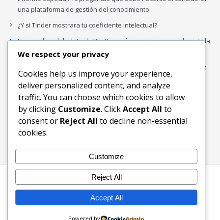
una plataforma de gestión del conocimiento
¿Y si Tinder mostrara tu coeficiente intelectual?
La paradoja del piloto de IA: ¿Por qué crece exponencialmente la
complejidad de la IA empresarial?
We respect your privacy
Los organigramas de marketing se crearon para los canales. La
Cookies help us improve your experience,
IA acaba de dejarlos obsoletos.
deliver personalized content, and analyze
traffic. You can choose which cookies to allow
by clicking
Customize
. Click
Accept All
to
Buscar
consent or
Reject All
to decline non-essential
Buscar
cookies.
Customize
Reject All
Inicio
Blog
Bloques Temáticos
Productos & Servicios
Contactos
Acerca de
Accept All
Ingreso
Powered by