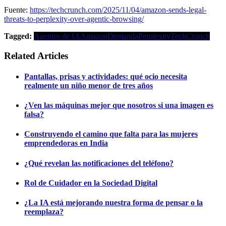
Fuente:
https://techcrunch.com/2025/11/04/amazon-sends-legal-
threats-to-perplexity-over-agentic-browsing/
Tagged:
Agentes de IA
Amazon
Demanda
Perplexity
TechCrunch
Related Articles
Pantallas, prisas y actividades: qué ocio necesita
realmente un niño menor de tres años
¿Ven las máquinas mejor que nosotros si una imagen es
falsa?
Construyendo el camino que falta para las mujeres
emprendedoras en India
¿Qué revelan las notificaciones del teléfono?
Rol de Cuidador en la Sociedad Digital
¿La IA está mejorando nuestra forma de pensar o la
reemplaza?