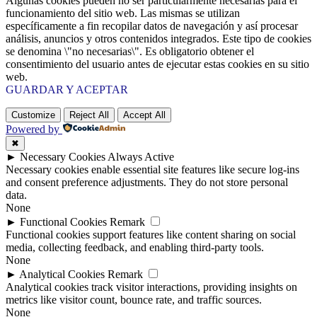
Algunas cookies pueden no ser particularmente necesarias para el
funcionamiento del sitio web. Las mismas se utilizan
específicamente a fin recopilar datos de navegación y así procesar
análisis, anuncios y otros contenidos integrados. Este tipo de cookies
se denomina \"no necesarias\". Es obligatorio obtener el
consentimiento del usuario antes de ejecutar estas cookies en su sitio
web.
GUARDAR Y ACEPTAR
Customize
Reject All
Accept All
Powered by
✖
►
Necessary Cookies
Always Active
Necessary cookies enable essential site features like secure log-ins
and consent preference adjustments. They do not store personal
data.
None
►
Functional Cookies
Remark
Functional cookies support features like content sharing on social
media, collecting feedback, and enabling third-party tools.
None
►
Analytical Cookies
Remark
Analytical cookies track visitor interactions, providing insights on
metrics like visitor count, bounce rate, and traffic sources.
None