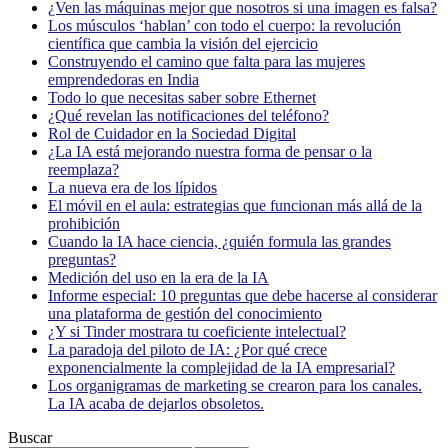
¿Ven las máquinas mejor que nosotros si una imagen es falsa?
Los músculos ‘hablan’ con todo el cuerpo: la revolución
científica que cambia la visión del ejercicio
Construyendo el camino que falta para las mujeres
emprendedoras en India
Todo lo que necesitas saber sobre Ethernet
¿Qué revelan las notificaciones del teléfono?
Rol de Cuidador en la Sociedad Digital
¿La IA está mejorando nuestra forma de pensar o la
reemplaza?
La nueva era de los lípidos
El móvil en el aula: estrategias que funcionan más allá de la
prohibición
Cuando la IA hace ciencia, ¿quién formula las grandes
preguntas?
Medición del uso en la era de la IA
Informe especial: 10 preguntas que debe hacerse al considerar
una plataforma de gestión del conocimiento
¿Y si Tinder mostrara tu coeficiente intelectual?
La paradoja del piloto de IA: ¿Por qué crece
exponencialmente la complejidad de la IA empresarial?
Los organigramas de marketing se crearon para los canales.
La IA acaba de dejarlos obsoletos.
Buscar