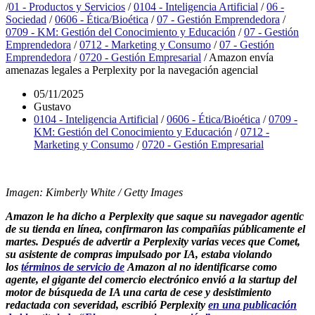
/
01 - Productos y Servicios
/
0104 - Inteligencia Artificial
/
06 -
Sociedad
/
0606 - Ética/Bioética
/
07 - Gestión Emprendedora
/
0709 - KM: Gestión del Conocimiento y Educación
/
07 - Gestión
Emprendedora
/
0712 - Marketing y Consumo
/
07 - Gestión
Emprendedora
/
0720 - Gestión Empresarial
/
Amazon envía
amenazas legales a Perplexity por la navegación agencial
05/11/2025
Gustavo
0104 - Inteligencia Artificial
/
0606 - Ética/Bioética
/
0709 -
KM: Gestión del Conocimiento y Educación
/
0712 -
Marketing y Consumo
/
0720 - Gestión Empresarial
Imagen: Kimberly White / Getty Images
Amazon le ha dicho a Perplexity que saque su navegador agentic
de su tienda en línea, confirmaron las compañías públicamente el
martes. Después de advertir a Perplexity varias veces que Comet,
su asistente de compras impulsado por IA, estaba violando
los
términos de servicio de
Amazon al no identificarse como
agente, el gigante del comercio electrónico envió a la startup del
motor de búsqueda de IA una carta de cese y desistimiento
redactada con severidad, escribió Perplexity
en una publicación