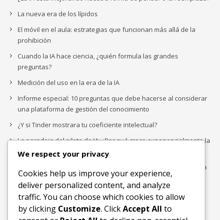
La nueva era de los lípidos
El móvil en el aula: estrategias que funcionan más allá de la
prohibición
Cuando la IA hace ciencia, ¿quién formula las grandes
preguntas?
Medición del uso en la era de la IA
Informe especial: 10 preguntas que debe hacerse al considerar
una plataforma de gestión del conocimiento
¿Y si Tinder mostrara tu coeficiente intelectual?
La paradoja del piloto de IA: ¿Por qué crece exponencialmente la
complejidad de la IA empresarial?
We respect your privacy
Los organigramas de marketing se crearon para los canales. La
Cookies help us improve your experience,
IA acaba de dejarlos obsoletos.
deliver personalized content, and analyze
traffic. You can choose which cookies to allow
by clicking
Customize
. Click
Accept All
to
Buscar