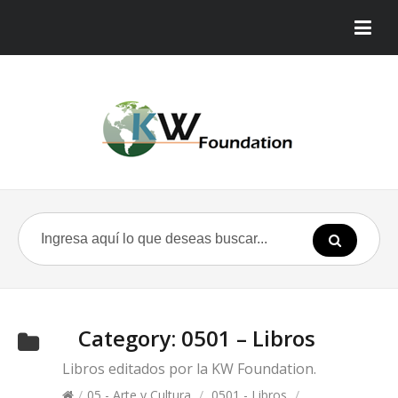
Category:
0501 – Libros
Libros editados por la KW Foundation.
/
05 - Arte y Cultura
/
0501 - Libros
/