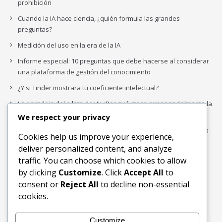
prohibición
Cuando la IA hace ciencia, ¿quién formula las grandes
preguntas?
Medición del uso en la era de la IA
Informe especial: 10 preguntas que debe hacerse al considerar
una plataforma de gestión del conocimiento
¿Y si Tinder mostrara tu coeficiente intelectual?
La paradoja del piloto de IA: ¿Por qué crece exponencialmente la
complejidad de la IA empresarial?
We respect your privacy
Los organigramas de marketing se crearon para los canales. La
Cookies help us improve your experience,
IA acaba de dejarlos obsoletos.
deliver personalized content, and analyze
traffic. You can choose which cookies to allow
by clicking
Customize
. Click
Accept All
to
Buscar
consent or
Reject All
to decline non-essential
Buscar
cookies.
Customize